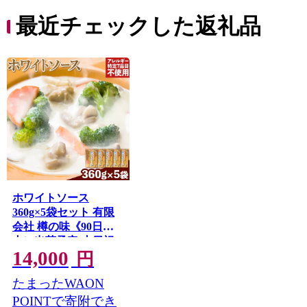
最近チェックした返礼品
ホワイトソース
360g×5袋セット 有限
会社 樽の味《90日以
内に出荷予定(土日祝
14,000
除く)》和歌山県 日高
円
川町 送料無料 ホワイ
たまったWAON
トソース シチュー グ
ルテンフリー アレル
POINTで寄附でき