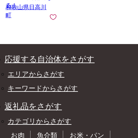
ギー特定7品目不使用
る！
和歌山県日高川
無添加
町
応援する自治体をさがす
エリアからさがす
キーワードからさがす
返礼品をさがす
カテゴリからさがす
お肉
魚介類
お米・パン