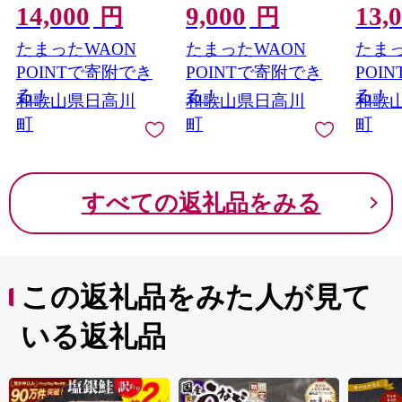
14,000
9,000
13,
ン雲水 《30日以内に
除く)》 和歌山県 日高
出荷予
円
円
出荷予定(土日祝除
川町 ぬか ぬかどこ ぬ
く)》
たまったWAON
たまったWAON
たまっ
く)》 和歌山県 日高川
か漬け ぬか漬けセッ
町 酒 
町 まんじゅう 饅頭 和
ト ぬか床セット 容器
べ 梅酒
POINTで寄附でき
POINTで寄附でき
POI
菓子 スイーツ 安珍 清
簡単 手作り 無添加 産
高梅 
る！
る！
る！
和歌山県日高川
和歌山県日高川
和歌
姫 道成寺銘菓
地直送
町
町
町
すべての返礼品をみる
この返礼品をみた人が見て
いる返礼品