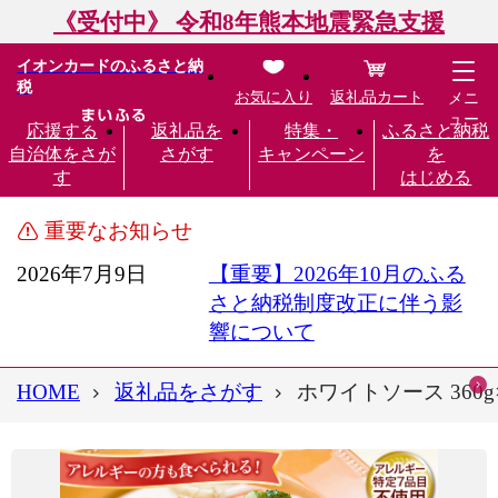
《受付中》 令和8年熊本地震緊急支援
イオンカードのふるさと納
税
お気に入り
返礼品カート
メニ
ュー
応援する
返礼品を
特集・
ふるさと納税
自治体をさが
さがす
キャンペーン
を
す
はじめる
重要なお知らせ
2026年7月9日
【重要】2026年10月のふる
さと納税制度改正に伴う影
響について
HOME
返礼品をさがす
ホワイトソース 36