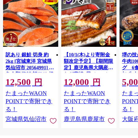
訳あり 銀鮭 切身 約
【10/1(木)より寄附金
堺の技
2kg [宮城東洋 宮城県
額改定予定】【期間限
牛肉1
気仙沼市 20564991] 鮭
定】鹿児島県大隅産う
グ 6
魚介類 海鮮 訳アリ 規
なぎ蒲焼4尾（400g）
加 牛
12,500
12,000
5,0
格外 不揃い さけ サケ
ット 6
円
円
鮭切身 シャケ 切り身
メ 温
たまったWAON
たまったWAON
たまっ
冷凍 家庭用 おかず 弁
菜 簡
当 支援 サーモン 銀鮭
すめ 
POINTで寄附でき
POINTで寄附でき
POI
切り身 魚 わけあり
取り寄
る！
る！
る！
料 ふ
宮城県気仙沼市
鹿児島県鹿屋市
大阪
堺市】