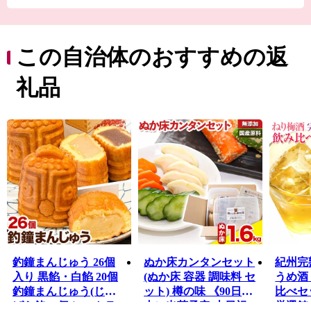
温暖な気候や日高川の豊かな水、広大な森林資源など特
有の自然条件を生かし、温州みかんなどのかんきつ類を
はじめ、ミニトマトやウスイエンドウなどの野菜類の農
産物や、生産量日本一を誇る紀州備長炭のほか、千両や
この自治体のおすすめの返
椎茸等の林産物も多く生産しています。
また、安珍清姫伝説で全国的にも有名な道成寺や、奇祭
礼品
で有名な丹生神社の笑い祭、寒川祭など有形・無形の貴
重な文化遺産が多くある一方、長さ日本一を誇る藤棚ロ
ード、宿泊を兼ね備えた温泉施設、キャンプ場、小コン
サート等が可能な文化施設やスポーツ施設もあり、様々
な体験ができます。
釣鐘まんじゅう 26個
ぬか床カンタンセット
紀州完
入り 黒餡・白餡 20個
(ぬか床 容器 調味料 セ
うめ酒
釣鐘まんじゅう(じゃ
ット) 樽の味 《90日以
比べセッ
ばら餡) 6個 レストラ
内に出荷予定(土日祝
厳選館