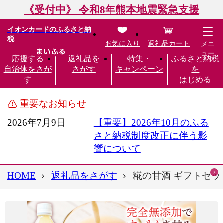
《受付中》 令和8年熊本地震緊急支援
イオンカードのふるさと納
税
お気に入り
返礼品カート
メニ
ュー
応援する
返礼品を
特集・
ふるさと納税
自治体をさが
さがす
キャンペーン
を
す
はじめる
重要なお知らせ
2026年7月9日
【重要】2026年10月のふる
さと納税制度改正に伴う影
響について
HOME
返礼品をさがす
糀の甘酒 ギフトセット