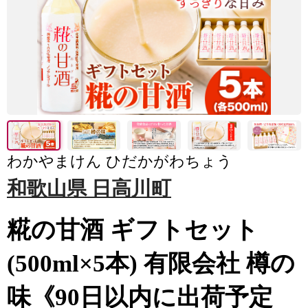
わかやまけん ひだかがわちょう
和歌山県 日高川町
糀の甘酒 ギフトセット
(500ml×5本) 有限会社 樽の
味《90日以内に出荷予定