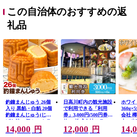
はじめ、ミニトマトやウスイエンドウなどの野菜類の農
産物や、生産量日本一を誇る紀州備長炭のほか、千両や
この自治体のおすすめの返
椎茸等の林産物も多く生産しています。
また、安珍清姫伝説で全国的にも有名な道成寺や、奇祭
礼品
で有名な丹生神社の笑い祭、寒川祭など有形・無形の貴
重な文化遺産が多くある一方、長さ日本一を誇る藤棚ロ
ード、宿泊を兼ね備えた温泉施設、キャンプ場、小コン
サート等が可能な文化施設やスポーツ施設もあり、様々
な体験ができます。
釣鐘まんじゅう 26個
日高川町内の観光施設
ホワイ
入り 黒餡・白餡 20個
で利用できる「利用
360g
釣鐘まんじゅう(じゃ
券」3,000円(500円券×6
会社 
ばら餡) 6個 レストラ
枚) 株式会社フラッ
内に出
14,000
12,000
14,
ン雲水 《30日以内に
ト・フィールド・オペ
除く)
円
円
出荷予定(土日祝除
レーションズ 日高川
川町 