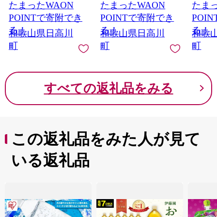
たまったWAON
たまったWAON
たまっ
く)》 和歌山県 日高川
町事業所 (きのくに中
トソー
町 まんじゅう 饅頭 和
津荘)《30日以内に出
ルテン
POINTで寄附でき
POINTで寄附でき
POI
菓子 スイーツ 安珍 清
荷予定(土日祝除く)》
ギー特
る！
る！
る！
和歌山県日高川
和歌山県日高川
和歌
姫 道成寺銘菓
和歌山県 日高川町 観
無添加
町
町
町
光施設 利用券
すべての返礼品をみる
この返礼品をみた人が見て
いる返礼品