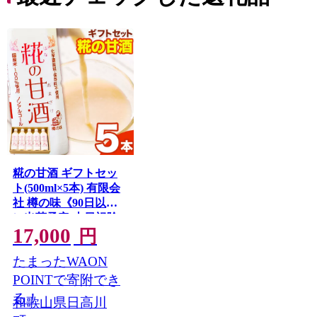
糀の甘酒 ギフトセッ
ト(500ml×5本) 有限会
社 樽の味《90日以内
に出荷予定(土日祝除
17,000
く)》和歌山県 日高川
円
町 送料無料 甘酒 あま
たまったWAON
ざけ 麹 プレゼント 贈
り物 無加糖 無添加 ノ
POINTで寄附でき
ンアルコール 国産 発
る！
和歌山県日高川
酵食品 産地直送