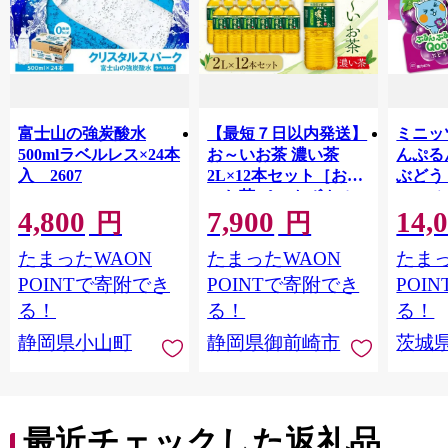
富士山の強炭酸水
【最短７日以内発送】
ミニッ
500mlラベルレス×24本
お～いお茶 濃い茶
んぷる
入 2607
2L×12本セット［おー
ぶどう
いお茶 ペットボトル 2
ス | mi
4,800
7,900
14,
リットル ケース 箱 伊
ゼリー
円
円
藤園 静岡］
ルシウ
たまったWAON
たまったWAON
たまっ
給 コ
POINTで寄附でき
POINTで寄附でき
POI
る！
る！
る！
静岡県小山町
静岡県御前崎市
茨城
最近チェックした返礼品