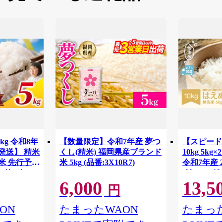
kg 令和8年
【数量限定】令和7年産 夢つ
【スピード
発送】 精米
くし(精米) 福岡県産ブランド
10kg 5k
お米 先行予約
米 5kg (品番:3X10R7)
令和7年産 
tf-hamxa10
かり 5キロ
6,000
13,5
め コメ はく
円
ー 厳選 予
 kome おむ
ON
たまったWAON
たまった
産 飯 おこめ