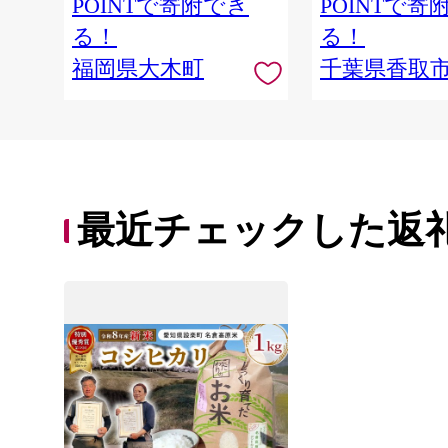
POINTで寄附でき
POINTで寄
取り寄せ 弁当 家
県産 R8 2026年 
る！
る！
県 香取市
福岡県大木町
千葉県香取
最近チェックした返