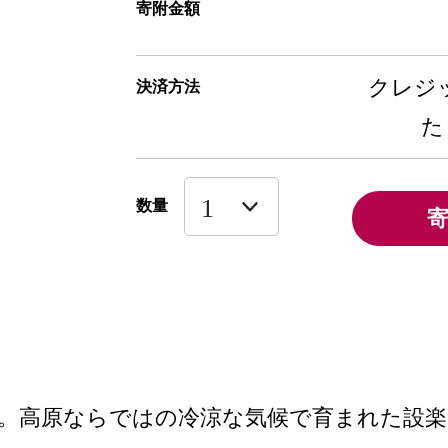
寄附金額
クレジッ
決済方法
た
数量
。高原ならではの冷涼な気候で育まれた設