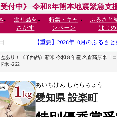
受付中》 令和8年熊本地震緊急支
体
返礼品を
特集・
キャ
ふるさと
さがす
ンペーン
はじめ
9日
【重要】2026年10月のふる
歴あり！《予約品》新米 令和８年産 名倉高原米「コシヒ
 -262
あいちけん したらちょう
愛知県 設楽町