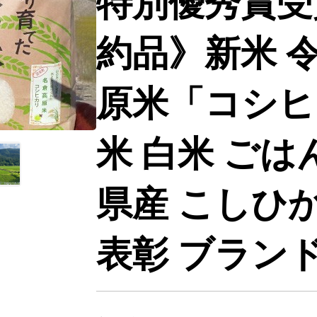
特別優秀賞受
約品》新米 
原米「コシヒカ
米 白米 ごは
県産 こしひ
表彰 ブランド米