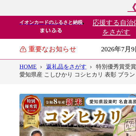
《
応援する
自治
イオンカードのふるさと納税
をさがす
重要なお知らせ
2026年7月
HOME
返礼品をさがす
特別優秀賞受賞
愛知県産 こしひかり コシヒカリ 表彰 ブランド米