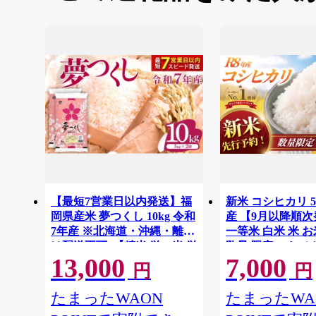
【最短7営業日以内発送】福
新米 コシヒカリ 5
岡県産米 夢つくし 10kg 令和
産 【9月以降順次
7年産 ※北海道・沖縄・離島
一等米 白米 米 
は配送不可 |【精米 単一米 単
数量 限定 こしひ
13,000
7,000
一原料米 7年産 国産 お米 ブ
米5kg ごはん こ
円
円
ランド米 5kg × 2 ゆめつく
まい お米マイスタ
し】CY009_01
約 白飯 ※ okome
たまったWAON
たまったWA
すび おにぎり 国