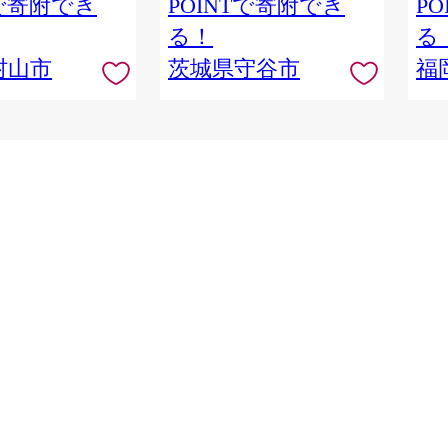
Tで寄附でき
POINTで寄附でき
P
る！
る
村山市
茨城県守谷市
福