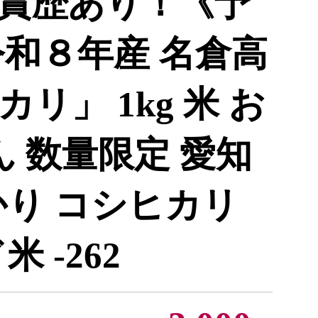
賞歴あり！《予
令和８年産 名倉高
リ」 1kg 米 お
ん 数量限定 愛知
かり コシヒカリ
 -262