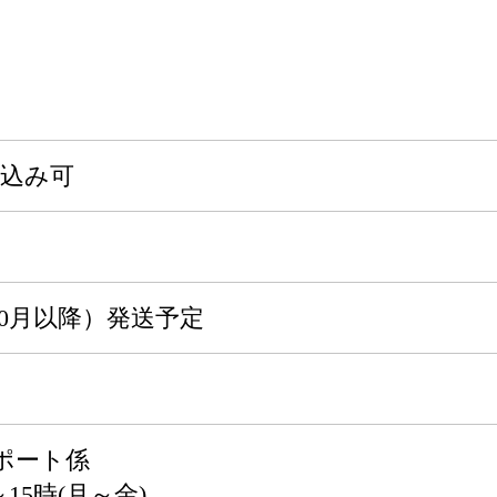
申込み可
0月以降）発送予定
ポート係
15時(月～金)