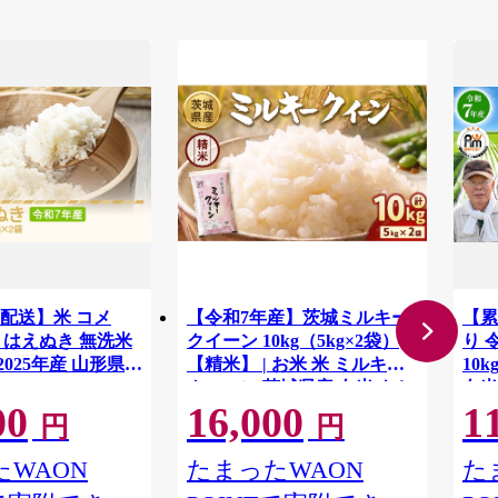
配送】米 コメ
【令和7年産】茨城ミルキー
【累
g×2 はえぬき 無洗米
クイーン 10kg（5kg×2袋）
り 
2025年産 山形県産
【精米】 | お米 米 ミルキー
10
クィーン 茨城県産 白米 もち
白米
00
16,000
1
もち お弁当 おにぎり
ご飯
円
円
さと
番:3
WAON
たまったWAON
た