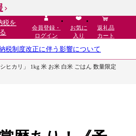
援
納税を
会員登録・
お気に
返礼品
る
ログイン
入り
カート
さと納税制度改正に伴う影響について
カリ」 1kg 米 お米 白米 ごはん 数量限定