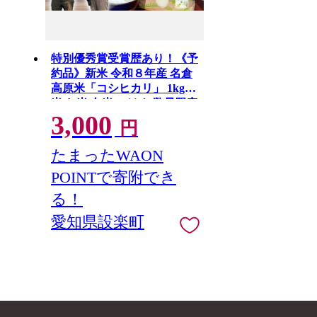
特別優秀賞受賞歴あり！《予
約品》新米 令和８年産 名倉
高原米「コシヒカリ」 1kg
米 お米 白米 ごはん 数量限定
3,000
愛知県産 こしひかり コシヒ
円
カリ 表彰 ブランド米 -262
たまったWAON
POINTで寄附でき
る！
愛知県設楽町