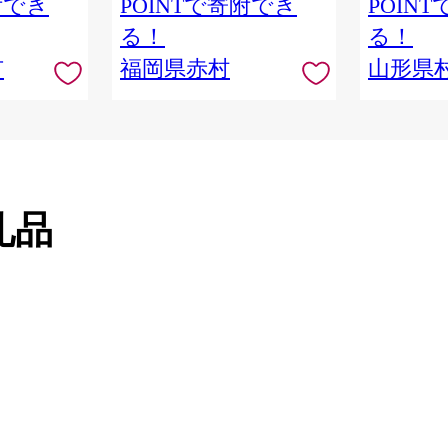
附でき
POINTで寄附でき
POIN
計応援 千葉
産 千葉 千葉
る！
る！
市
福岡県赤村
山形県
礼品