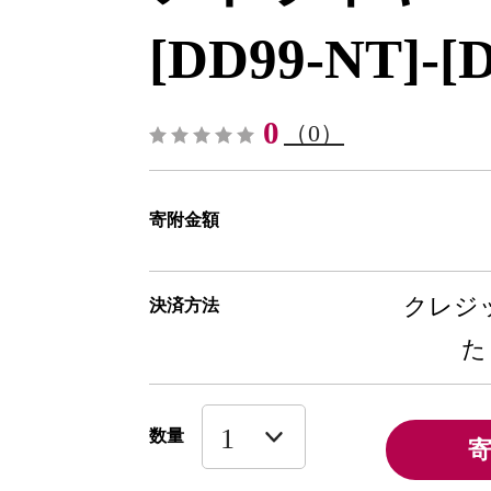
[DD99-NT]-[
0
（0）
寄附金額
クレジッ
決済方法
た
数量