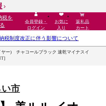
援
納税を
会員登録・
お気に
返礼品
る
ログイン
入り
カート
さと納税制度改正に伴う影響について
イヤー) チャコールブラック 速乾マイナスイ
T]
らい市