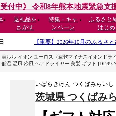
受付中》 令和8年熊本地震緊急支
体
返礼品を
特集・
キャ
ふるさと
さがす
ンペーン
はじめ
9日
【重要】2026年10月のふる
 美ルル イオン ユーロス（速乾マイナスイオンドラ
低温 温風 冷風 ヘアドライヤー 美髪 ギフト [DD99-N
いばらきけん つくばみらいし
茨城県 つくばみ