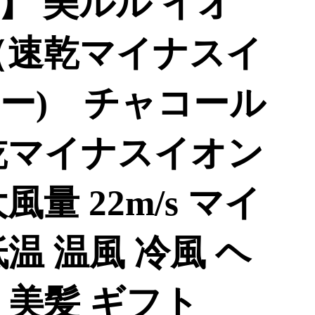
】 美ルル イオ
（速乾マイナスイ
ー) チャコール
乾マイナスイオン
量 22m/s マイ
温 温風 冷風 ヘ
 美髪 ギフト