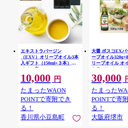
エキストラバージン
大醤 ボスコEX
（EXV）オリーブオイル3本
ーブオイル320g×
入ギフト（150ml×３本）ス
リーブオイル オ
ペイン産
トラバージンオリ
10,000
30,000
エクストラバージ
円
トラバージンオイ
高品質 ヘルシー 
たまったWAON
たまったWA
タ 洋食 人気 お
POINTで寄附でき
POINTで寄
料 大阪府 堺市】
る！
る！
香川県小豆島町
大阪府堺市