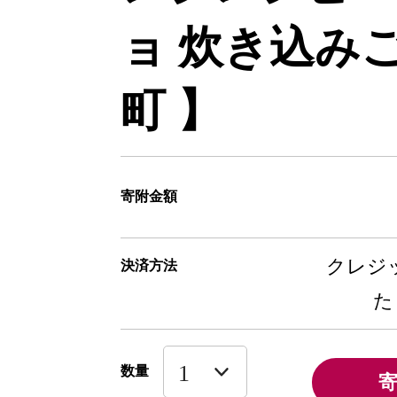
ョ 炊き込みご
町 】
寄附金額
クレジッ
決済方法
た
数量