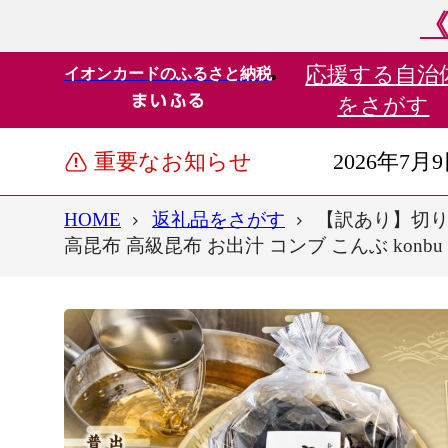
《
応援する
自治
イオンカードのふるさと納税
をさがす
重要なお知らせ
2026年7月
HOME
返礼品をさがす
【訳あり】切り落
高昆布 高級昆布 お出汁 コンブ こんぶ konb