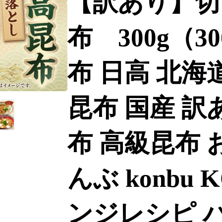
【訳あり】切
布 300g（3
布 日高 北海
昆布 国産 訳
布 高級昆布 
んぶ konbu 
ンジレシピ 