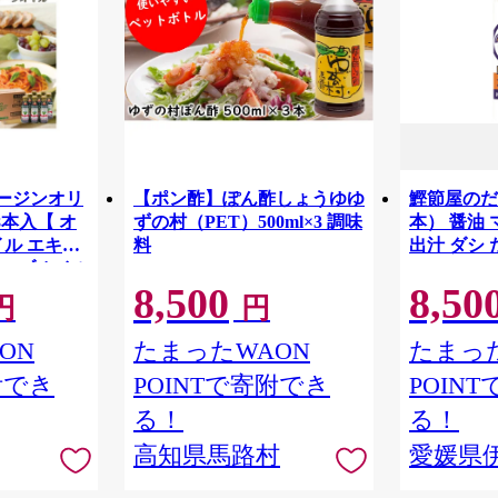
バージンオリ
【ポン酢】ぽん酢しょうゆゆ
鰹節屋のだし
8本入【 オ
ずの村（PET）500ml×3 調味
本） 醤油
イル エキス
料
出汁 ダシ 
ーブオイル
8,500
8,50
ン エキス
円
円
ル 調味料
サラダ パス
ON
たまったWAON
たまった
すすめ 送料無
附でき
POINTで寄附でき
POIN
る！
る！
高知県馬路村
愛媛県