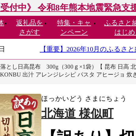
受付中》 令和8年熊本地震緊急支
体
返礼品を
特集・
キャ
ふるさと
さがす
ンペーン
はじめ
9日
【重要】2026年10月のふる
とし日高昆布 300g（300ｇ×1袋）【 昆布 日高 北
u KONBU 出汁 アレンジレシピ パスタ アヒージョ 
ほっかいどう さまにちょう
北海道 様似町