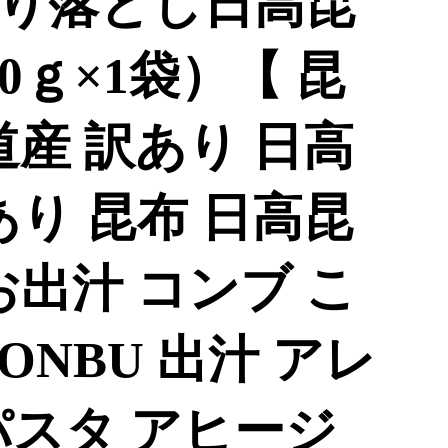
り落とし日高昆
00ｇ×1袋）【 昆
道産 訳あり 日高
あり 昆布 日高昆
お出汁 コンブ こ
KONBU 出汁 アレ
パスタ アヒージ