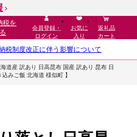
援
納税を
会員登録・
お気に
返礼品
る
ログイン
入り
カート
さと納税制度改正に伴う影響について
海道産 訳あり 日高昆布 国産 訳あり 昆布 日
炊き込みご飯 北海道 様似町 】