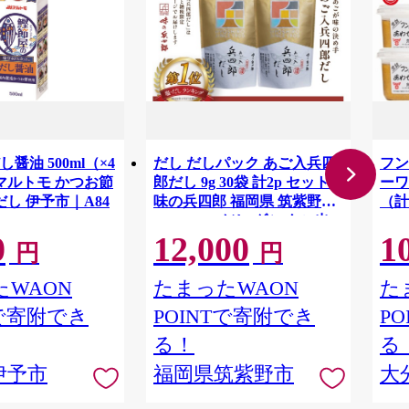
醤油 500ml（×4
だし だしパック あご入兵四
フン
 マルトモ かつお節
郎だし 9g 30袋 計2p セット [
ーワ
だし 伊予市｜A84
味の兵四郎 福岡県 筑紫野市
（計5
21760217] だし ダシ あご出
0
12,000
1
汁 あごだし 兵四郎だし だし
円
円
パック 出汁パック 粉末 ふる
さと納税 だし 出汁 だしパッ
WAON
たまったWAON
た
ク ダシ
Tで寄附でき
POINTで寄附でき
P
る！
る
伊予市
福岡県筑紫野市
大