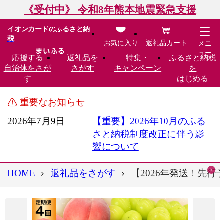
《受付中》 令和8年熊本地震緊急支援
イオンカードのふるさと納
税
お気に入り
返礼品カート
メニ
ュー
応援する
返礼品を
特集・
ふるさと納税
自治体をさが
さがす
キャンペーン
を
す
はじめる
重要なお知らせ
2026年7月9日
【重要】2026年10月のふる
さと納税制度改正に伴う影
響について
HOME
返礼品をさがす
【2026年発送！先行予