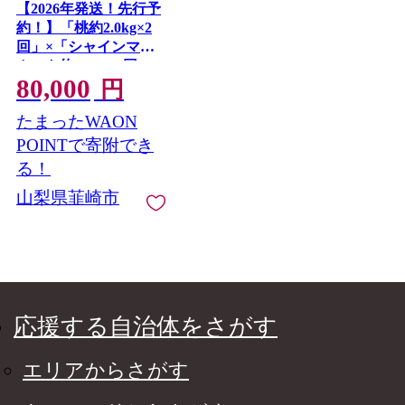
【2026年発送！先行予
約！】「桃約2.0kg×2
回」×「シャインマス
カット約2.0kg×2回 」
80,000
おごっそう！！定期便
円
4回 NS-1017 [韮崎翠緑
たまったWAON
山梨県 韮崎市
20744990] 桃 シャイン
POINTで寄附でき
マスカット もも シャ
る！
イン マスカット ぶど
山梨県韮崎市
う 葡萄 くだもの 果物
フルーツ
応援する自治体をさがす
エリアからさがす