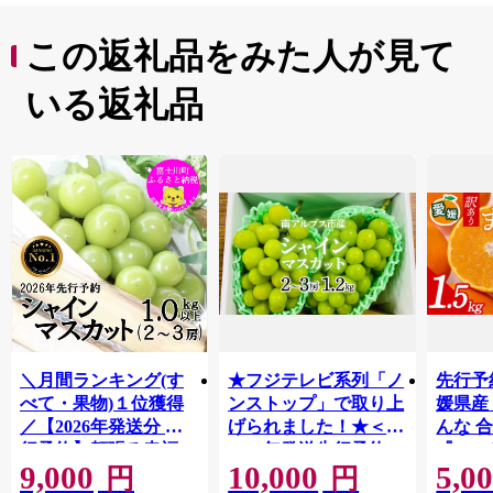
この返礼品をみた人が見て
いる返礼品
＼月間ランキング(す
★フジテレビ系列「ノ
先行予
べて・果物)１位獲得
ンストップ」で取り上
媛県産
／【2026年発送分 先
げられました！★＜
んな 合
行予約】頬張る幸福
2026年発送先行予約＞
『202
9,000
10,000
5,0
感 〜緑の宝石・ シ
南アルプス市産シャイ
出荷予
円
円