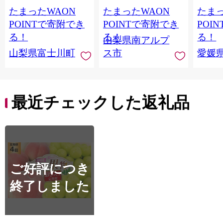
ャインマスカット 〜
ンマスカット1.2kg以
ご自宅
たまったWAON
たまったWAON
たまっ
１ｋｇ以上（２〜３
上（2～3房） クール
マドン
房） フルーツ 山梨県
便発送 ALPAG007
あり 
POINTで寄附でき
POINTで寄附でき
POI
産 果物 くだもの シャ
ツ 高級
る！
る！
る！
山梨県南アルプ
イン マスカット ぶど
産地直
山梨県富士川町
ス市
愛媛
う ブドウ 葡萄 大粒 種
レンジ
なし 先行予約 富士川
県 西
町 10000円 一万円
9000円 九千円
最近チェックした返礼品
ご好評につき
終了しました