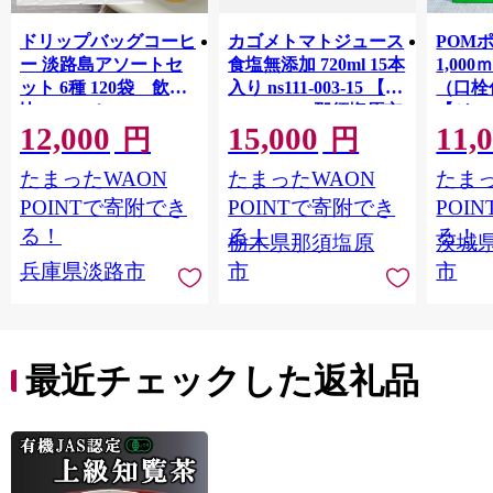
ドリップバッグコーヒ
カゴメトマトジュース
POM
ー 淡路島アソートセ
食塩無添加 720ml 15本
1,00
ット 6種 120袋 飲み
入り ns111-003-15 【
（口栓
比べ コーヒー
KAGOME 那須塩原市
【ジュ
12,000
15,000
11,
ギフト トマト 野菜 ジ
Ｍ 爽
円
円
ュース 飲料 ドリンク
ジ 果汁
たまったWAON
たまったWAON
たまっ
健康 GABA 血圧 コレ
ンス 
ステロール】
ンド 
POINTで寄附でき
POINTで寄附でき
POI
庫 ド
る！
る！
る！
栃木県那須塩原
茨城
入れし
兵庫県淡路市
市
市
アタイ
き フ
子ども
田市】
最近チェックした返礼品