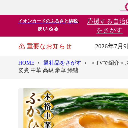
《
応援する
自治
イオンカードのふるさと納税
をさがす
重要なお知らせ
2026年7月
HOME
返礼品をさがす
＜TVで紹介＞ふ
姿煮 中華 高級 豪華 鱶鰭