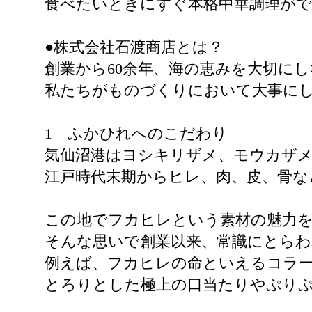
食べたいときにすぐ本格中華調理がで
●株式会社石渡商店とは？
創業から60余年、海の恵みを大切に
私たちがものづくりにおいて大事にし
1 ふかひれへのこだわり
気仙沼港はヨシキリザメ、モウカザ
江戸時代末期からヒレ、肉、皮、骨な
この地でフカヒレという素材の魅力を
そんな思いで創業以来、常識にとら
例えば、フカヒレの命といえるコラ
とろりとした極上の口当たりやぷり