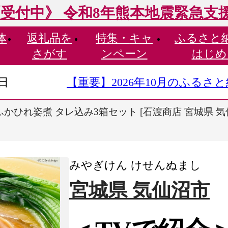
受付中》 令和8年熊本地震緊急支
体
返礼品を
特集・
キャ
ふるさと
さがす
ンペーン
はじめ
9日
【重要】2026年10月のふる
かひれ姿煮 タレ込み3箱セット [石渡商店 宮城県 気仙沼
みやぎけん けせんぬまし
宮城県 気仙沼市