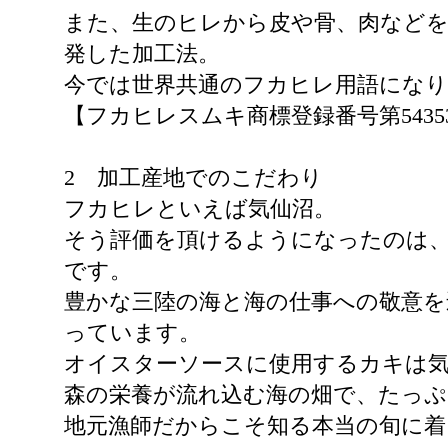
また、生のヒレから皮や骨、肉など
発した加工法。
今では世界共通のフカヒレ用語にな
【フカヒレスムキ商標登録番号第54353
2 加工産地でのこだわり
フカヒレといえば気仙沼。
そう評価を頂けるようになったのは、
です。
豊かな三陸の海と海の仕事への敬意を
っています。
オイスターソースに使用するカキは気
森の栄養が流れ込む海の畑で、たっ
地元漁師だからこそ知る本当の旬に着