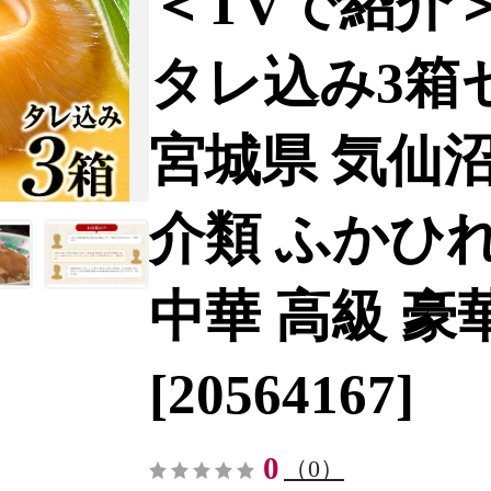
＜TVで紹介
タレ込み3箱
宮城県 気仙沼市 
介類 ふかひれ
中華 高級 豪華
[20564167]
0
（0）