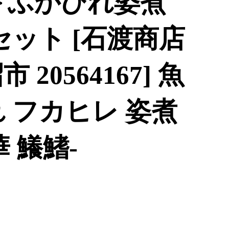
＞ふかひれ姿煮
セット [石渡商店
20564167] 魚
 フカヒレ 姿煮
 鱶鰭-