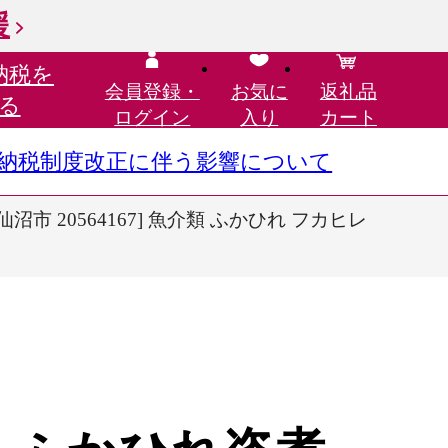
援
納税を
会員登録・
お気に
返礼品
る
ログイン
入り
カート
さと納税制度改正に伴う影響について
市 20564167] 魚介類 ふかひれ フカヒレ