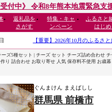
受付中》 令和8年熊本地震緊急支
体
返礼品を
特集・
キャ
ふるさと
さがす
ンペーン
はじめ
9日
【重要】2026年10月のふる
ーズ5種セット | チーズ セット チーズ詰め合わせ 
手作り 詰合わせ お取り寄せ 人気 保存料不使用 お歳暮
ぐんまけん まえばしし
群馬県 前橋市