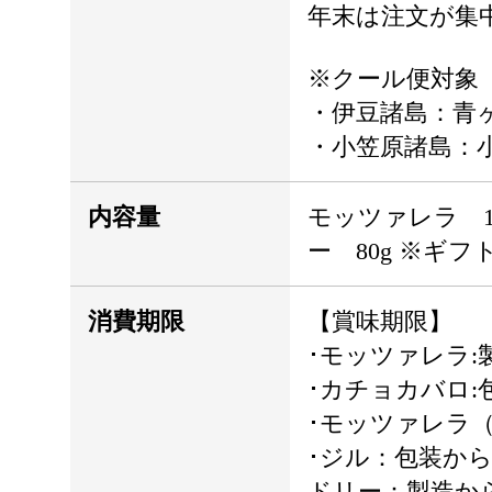
年末は注文が集
※クール便対象
・伊豆諸島：青
・小笠原諸島：
内容量
モッツァレラ 10
ー 80g ※ギ
消費期限
【賞味期限】
･モッツァレラ:
･カチョカバロ:
･モッツァレラ
･ジル：包装から
ドリー：製造か