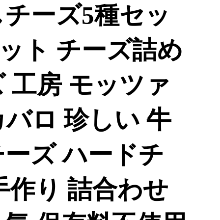
しチーズ5種セッ
 セット チーズ詰め
 工房 モッツァ
バロ 珍しい 牛
チーズ ハードチ
手作り 詰合わせ