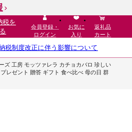
援
納税を
会員登録・
お気に
返礼品
る
ログイン
入り
カート
さと納税制度改正に伴う影響について
チーズ 工房 モッツァレラ カチョカバロ 珍しい
 プレゼント 贈答 ギフト 食べ比べ 母の日 群