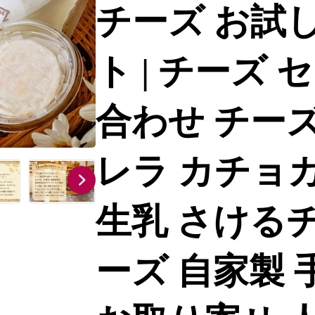
チーズ お試
ト | チーズ
合わせ チーズ
レラ カチョカ
生乳 さける
ーズ 自家製 