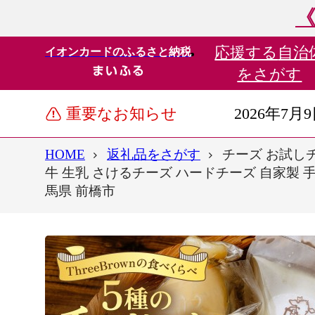
《
応援する
自治
イオンカードのふるさと納税
をさがす
重要なお知らせ
2026年7月
HOME
返礼品をさがす
チーズ お試しチ
牛 生乳 さけるチーズ ハードチーズ 自家製 
馬県 前橋市