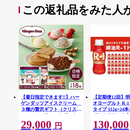
この返礼品をみた人
【着日指定できます!!】ハー
【定期便12回】明
ゲンダッツアイスクリーム
オヨーグルト R-
３種の贅沢ギフト（クリスピ
タイプ 112g×24本
ー・バー・アソートボック
グルトドリンク◇
29,000
130,000
ス）_H0016-123
円