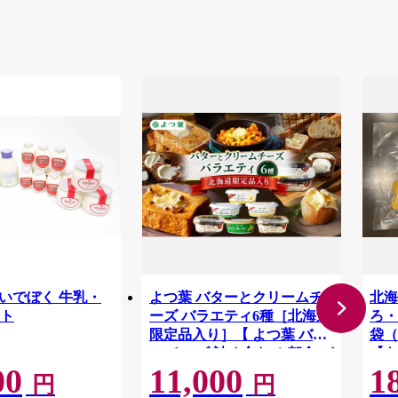
-02 いでぼく 牛乳・
よつ葉 バターとクリームチ
北海
ト
ーズ バラエティ6種［北海道
ろ・
限定品入り］【 よつ葉 バタ
袋（
ー チーズ 詰め合わせ 朝食 パ
【あ
00
11,000
1
ン セット おすすめ パンにお
[B
円
円
いしい クリームチーズ モー
ーズ