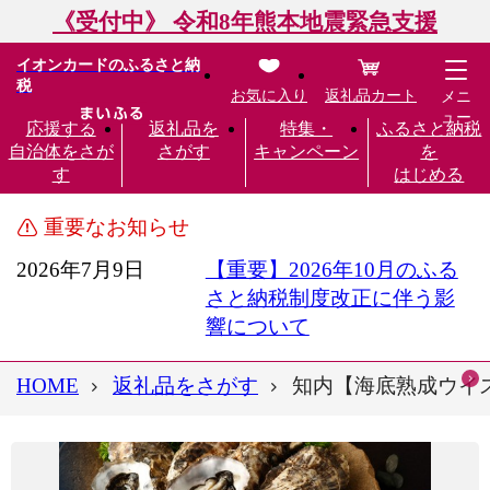
《受付中》 令和8年熊本地震緊急支援
イオンカードのふるさと納
税
お気に入り
返礼品カート
メニ
ュー
応援する
返礼品を
特集・
ふるさと納税
自治体をさが
さがす
キャンペーン
を
す
はじめる
重要なお知らせ
2026年7月9日
【重要】2026年10月のふる
さと納税制度改正に伴う影
響について
HOME
返礼品をさがす
知内【海底熟成ウイス