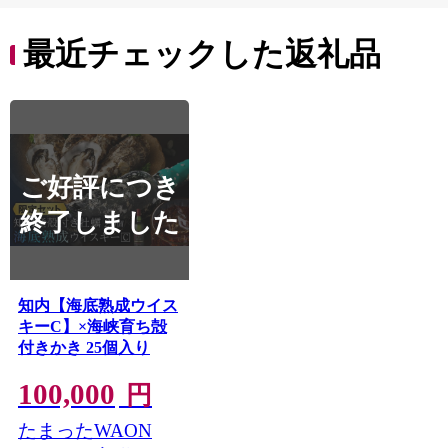
最近チェックした返礼品
ご好評につき
終了しました
知内【海底熟成ウイス
キーC】×海峡育ち殻
付きかき 25個入り
100,000
円
たまったWAON