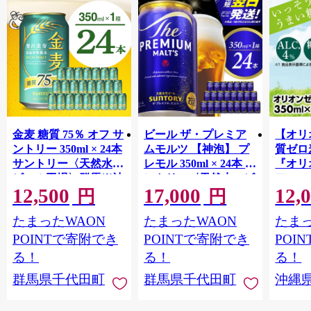
金麦 糖質 75％ オフ サ
ビール ザ・プレミア
【オリ
ントリー 350ml × 24本
ムモルツ 【神泡】 プ
質ゼロ
サントリー〈天然水の
レモル 350ml × 24本 サ
『オリ
ビール工場〉群馬※沖
ントリー〈天然水のビ
フ』(35
12,500
17,000
12,
縄・離島地域へのお届
ール工場〉群馬※沖
泡酒 
円
円
け不可
縄・離島地域へのお届
1ケー
たまったWAON
たまったWAON
たまっ
け不可
ロ ゼ
麦芽3
POINTで寄附でき
POINTで寄附でき
POI
化した
る！
る！
る！
すめ 
群馬県千代田町
群馬県千代田町
沖縄
重瀬【