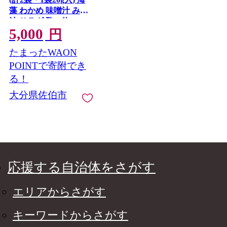
藻 わかめ 味噌汁 みそ
汁 サラダ 酢の物 スー
5,000
プ 国産 九州産 常温 大
円
分県 佐伯市【CW32】
たまったWAON
【山忠】
POINTで寄附でき
る！
大分県佐伯市
応援する自治体をさがす
エリアからさがす
キーワードからさがす