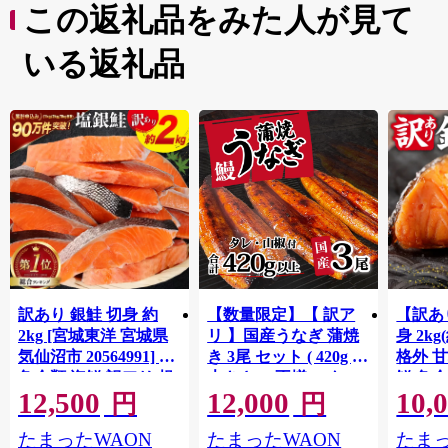
この返礼品をみた人が見て
いる返礼品
訳あり 銀鮭 切身 約
【数量限定】【 訳ア
【訳あ
2kg [宮城東洋 宮城県
リ 】国産うなぎ 蒲焼
身 2k
気仙沼市 20564991] 鮭
き 3尾 セット ( 420g )
格外 
魚介類 海鮮 訳アリ 規
大きさ の不揃い タ
鮮 魚介
12,500
12,000
10,
格外 不揃い さけ サケ
レ・山椒付き ウナギ
お弁当
円
円
鮭切身 シャケ 切り身
鰻 ふぞろい 不揃い う
単調理
たまったWAON
たまったWAON
たまっ
G4139
冷凍 家庭用 おかず 弁
な重 ひつまぶし 人気