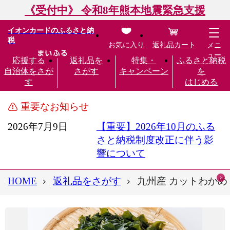
《受付中》 令和8年熊本地震緊急支援
イオンカードのふるさと納
税
お気に入り
返礼品カート
メニ
ュー
応援する
返礼品を
特集・
ふるさと納税
自治体をさが
さがす
キャンペーン
を
す
はじめる
重要なお知らせ
2026年7月9日
【重要】2026年10月のふる
さと納税制度改正に伴う影
響について
HOME
返礼品をさがす
九州産 カットわかめ 