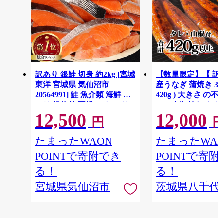
訳あり 銀鮭 切身 約2kg [宮城
【数量限定】【 
東洋 宮城県 気仙沼市
産うなぎ 蒲焼き 3
20564991] 鮭 魚介類 海鮮 訳
420g ) 大きさ の
アリ 規格外 不揃い さけ サケ
レ・山椒付き ウナ
12,500
12,000
鮭切身 シャケ 切り身 冷凍 家
ろい 不揃い うな
円
庭用 おかず 弁当 支援 サーモ
し 人気 茨城 八
ン 銀鮭切り身 魚 わけあり
と納税 冷凍 [SF951
たまったWAON
たまったWA
POINTで寄附でき
POINTで寄
る！
る！
宮城県気仙沼市
茨城県八千