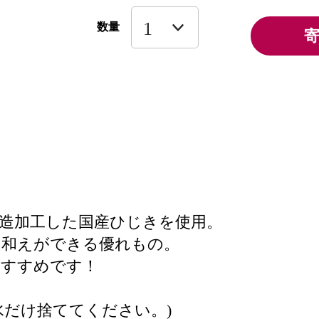
数量
造加工した国産ひじきを使用。
白和えができる優れもの。
おすすめです！
水だけ捨ててください。)