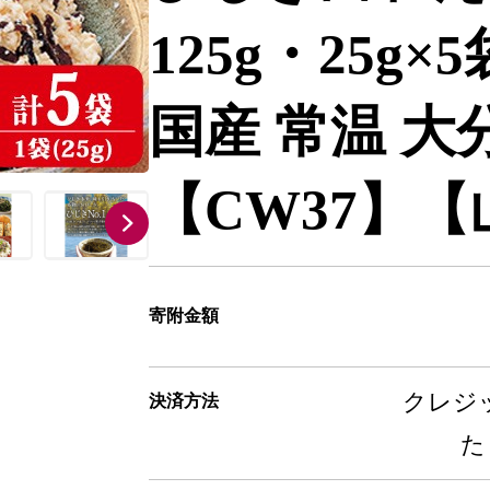
125g・25g
国産 常温 大
【CW37】
寄附金額
クレジッ
決済方法
た