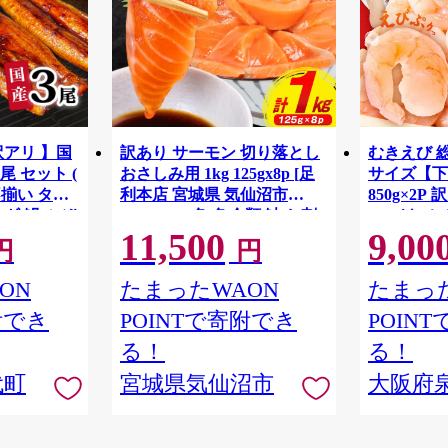
訳アリ 】国
訳あり サーモン 切り落とし
むきえび 総量
尾 セット (
おさしみ用 1kg 125gx8p [足
サイズ【下
不揃い タ
利本店 宮城県 気仙沼市
850g×2
ギ 鰻 ふぞ
20564313] 魚 魚介類 鮭 お刺
い バナメ
11,500
9,00
G4142
重 ひつまぶ
し身 刺し身 刺身 生 生食 個
円
円
千代町 ふるさ
包装 チリ銀鮭 銀鮭 海鮮 海鮮
ya]
丼 魚介
ON
たまったWAON
たまった
附でき
POINTで寄附でき
POIN
る！
る！
代町
宮城県気仙沼市
大阪府