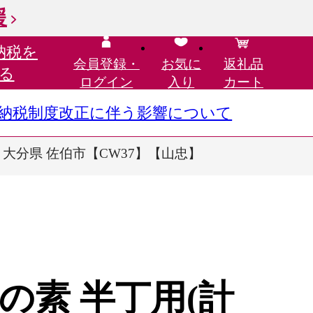
援
納税を
会員登録・
お気に
返礼品
る
ログイン
入り
カート
さと納税制度改正に伴う影響について
温 大分県 佐伯市【CW37】【山忠】
の素 半丁用(計