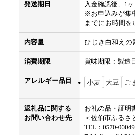
発送期日
入金確認後、1
※お申込みが集
までにお時間を
内容量
ひじき白和えの素 
消費期限
賞味期限：製造
アレルギー品目
小麦
大豆
ご
返礼品に関する
お礼の品・証明
お問い合わせ先
＜佐伯市ふるさ
TEL：0570-000