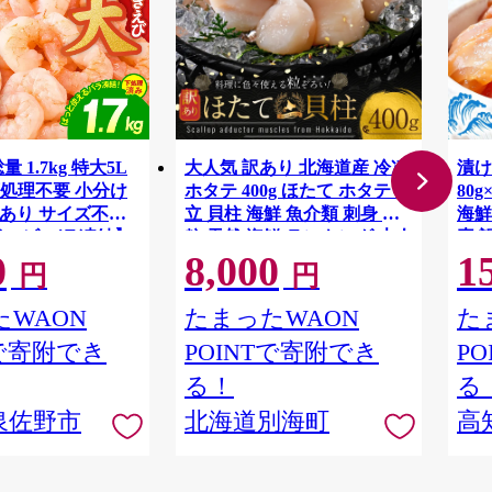
 1.7kg 特大5L
大人気 訳あり 北海道産 冷凍
漬け
処理不要 小分け
ホタテ 400g ほたて ホタテ 帆
80
P 訳あり サイズ不揃
立 貝柱 海鮮 魚介類 刺身 大
海鮮
イエビ バラ凍結】
粒 天然 海鮮 ランキング 大人
素 
0
8,000
1
気 人気 おすすめ 訳あり ）
まぐ
円
円
かん
ハマ
WAON
たまったWAON
た
モン
Tで寄附でき
POINTで寄附でき
P
鮮 
真空
る！
る
身 おすすめ 人気 ランキング
泉佐野市
北海道別海町
高
ふる
イス 