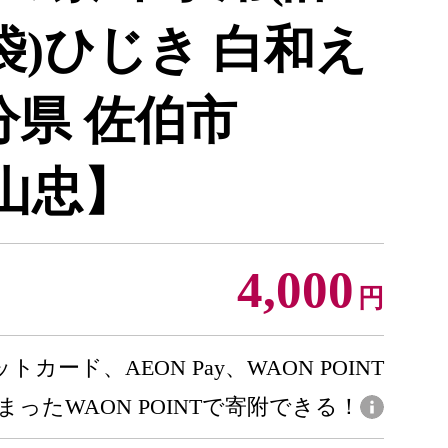
×5袋)ひじき 白和え
分県 佐伯市
【山忠】
4,000
円
トカード、AEON Pay、WAON POINT
まったWAON POINTで寄附できる！