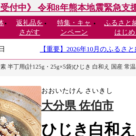
受付中》 令和8年熊本地震緊急支
体
返礼品を
特集・
キャ
ふるさと
さがす
ンペーン
はじめ
9日
【重要】2026年10月のふる
 半丁用(計125g・25g×5袋)ひじき 白和え 国産 常
おおいたけん さいきし
大分県 佐伯市
ひじき白和え