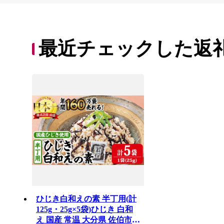
最近チェックした返
ひじき白和えの素 半丁用(計
125g・25g×5袋)ひじき 白和
え 国産 常温 大分県 佐伯市