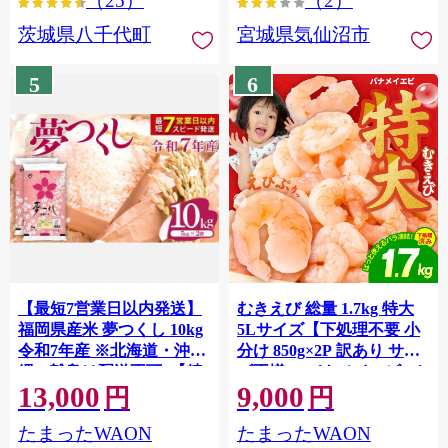
（25）
（2）
茨城県八千代町
宮城県気仙沼市
5
6
【最短7営業日以内発送】
むきえび 総量 1.7kg 特大
福岡県産米 夢つくし 10kg
5Lサイズ【下処理不要 小
令和7年産 ※北海道・沖
分け 850g×2P 訳あり サイ
縄・離島は配送不可 |【精
ズ不揃い バナメイエビ バ
13,000
9,000
米 単一米 単一原料米 7年
ラ凍結】 G4142
円
円
産 国産 お米 ブランド米
たまったWAON
たまったWAON
5kg × 2 ゆめつくし】