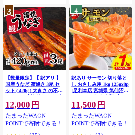
3
4
【数量限定】【 訳アリ 】
訳あり サーモン 切り落と
国産うなぎ 蒲焼き 3尾 セ
し おさしみ用 1kg 125gx8p
ット ( 420g ) 大きさ の不揃
[足利本店 宮城県 気仙沼市
い タレ・山椒付き ウナギ
20564313] 魚 魚介類 鮭 お
12,000
11,500
鰻 ふぞろい 不揃い うな重
刺し身 刺し身 刺身 生 生食
円
円
ひつまぶし 人気 茨城 八千
個包装 チリ銀鮭 銀鮭 海鮮
たまったWAON
たまったWAON
代町 ふるさと納税 冷凍
海鮮丼 魚介
[SF951ya]
POINTで寄附できる！
POINTで寄附できる！