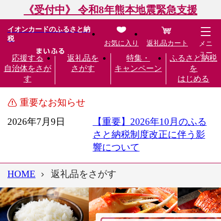
《受付中》 令和8年熊本地震緊急支援
イオンカードのふるさと納
税
お気に入り
返礼品カート
メニ
ュー
応援する
返礼品を
特集・
ふるさと納税
自治体をさが
さがす
キャンペーン
を
す
はじめる
重要なお知らせ
2026年7月9日
【重要】2026年10月のふる
さと納税制度改正に伴う影
響について
HOME
返礼品をさがす