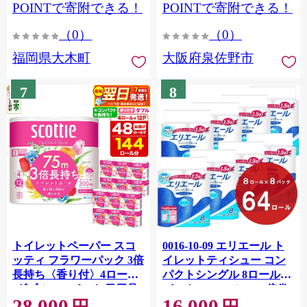
CY009_01
POINTで寄附できる！
POINTで寄附できる！
（0）
（0）
福岡県大木町
大阪府泉佐野市
7
8
トイレットペーパー スコ
0016-10-09 エリエール ト
ッティ フラワーパック 3倍
イレットティシュー コン
長持ち〈香り付〉4ロール
パクトシングル 8ロール×8
(ダブル)×12パック 日用品
パック 64ロール 1.5倍巻
28,000
16,000
最短翌日発送 [スコッティ
82.5m トイレットペーパー