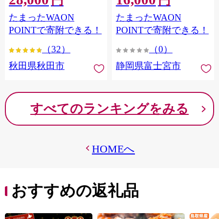
円
円
フラワーパック トイレッ
シングル パルプ100％ 香り
たまったWAON
たまったWAON
トペーパー 日本製紙クレ
つき 日用品 消耗品 備蓄
シア] 秋田県秋田市
POINTで寄附できる！
POINTで寄附できる！
（32）
（0）
秋田県秋田市
静岡県富士宮市
すべてのランキングをみる
HOMEへ
おすすめの返礼品