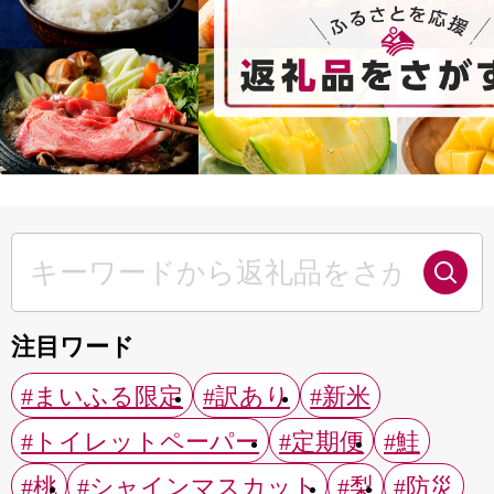
注目ワード
#まいふる限定
#訳あり
#新米
#トイレットペーパー
#定期便
#鮭
#桃
#シャインマスカット
#梨
#防災