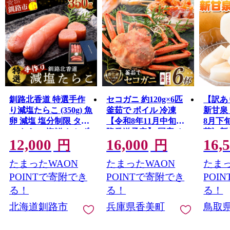
釧路北香道 特選手作
セコガニ 約120g×6匹
【訳あ
り減塩たらこ (350g) 魚
釜茹で ボイル 冷凍
新甘泉 
卵 減塩 塩分制限 タラ
【令和8年11月中旬以
8月下
コ たらこ 海鮮 おかず
降発送予定】 国産 カ
荷》新
12,000
16,000
16,
お弁当 魚介 白米 F4F-
ニ かに 蟹 松葉がに せ
ご家庭
円
円
1559
いこがに メスガニ 親
町 な
たまったWAON
たまったWAON
たまっ
ガニ 濃厚 かにミソ か
特産品
にみそ やみつき 内子
デザー
POINTで寄附でき
POINTで寄附でき
POI
外子 絶品 産地直送 絶
る！
る！
る！
妙 茹で 大人気 おすす
北海道釧路市
兵庫県香美町
鳥取
め 兵庫県 香美町 香住
日本海フーズ かに市
場 07-08