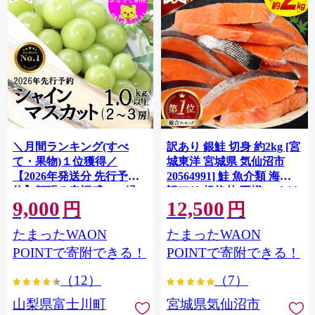
＼月間ランキング(すべ
訳あり 銀鮭 切身 約2kg [宮
て・果物)１位獲得／
城東洋 宮城県 気仙沼市
【2026年発送分 先行予
20564991] 鮭 魚介類 海鮮
約】頬張る幸福感 〜緑の
訳アリ 規格外 不揃い さけ
9,000
12,500
宝石・ シャインマスカッ
サケ 鮭切身 シャケ 切り身
円
円
ト 〜 １ｋｇ以上（２〜３
冷凍 家庭用 おかず 弁当 支
たまったWAON
たまったWAON
房） フルーツ 山梨県産 果
援 サーモン 銀鮭切り身 魚
物 くだもの シャイン マス
わけあり
POINTで寄附できる！
POINTで寄附できる！
カット ぶどう ブドウ 葡萄
（12）
（7）
大粒 種なし 先行予約 富士
川町 10000円 一万円 9000
山梨県富士川町
宮城県気仙沼市
円 九千円