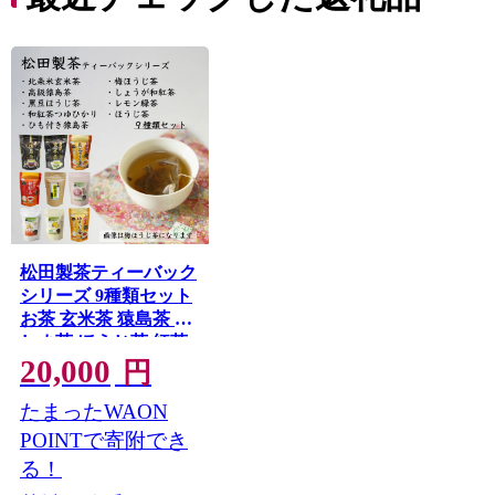
松田製茶ティーバック
シリーズ 9種類セット
お茶 玄米茶 猿島茶 さ
しま茶 ほうじ茶 紅茶
20,000
緑茶 詰め合わせ おい
円
しい ティーバック テ
たまったWAON
ィーパック [AF087ya]
POINTで寄附でき
る！