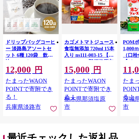
ドリップバッグコーヒ
カゴメトマトジュース
POM
ー 淡路島アソートセ
食塩無添加 720ml 15本
1,00
ット 6種 120袋 飲み
入り ns111-003-15 【
（口栓
比べ コーヒー
KAGOME 那須塩原市
【ジュ
12,000
15,000
11,
ギフト トマト 野菜 ジ
Ｍ 爽
円
円
ュース 飲料 ドリンク
ジ 果汁
たまったWAON
たまったWAON
たまっ
健康 GABA 血圧 コレ
ンス 
ステロール】
ンド 
POINTで寄附でき
POINTで寄附でき
POI
庫 ド
る！
る！
る！
栃木県那須塩原
茨城
入れし
兵庫県淡路市
市
市
アタイ
き フ
子ども
田市】
最近チェックした返礼品