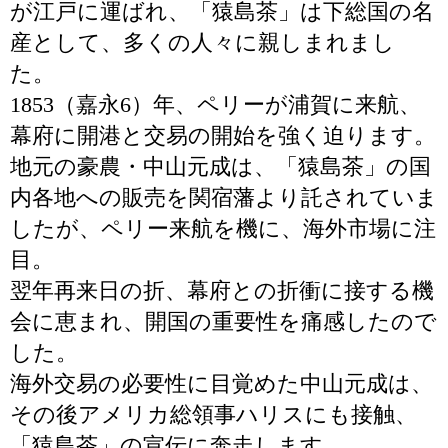
が江戸に運ばれ、「猿島茶」は下総国の名
産として、多くの人々に親しまれまし
た。
1853（嘉永6）年、ペリーが浦賀に来航、
幕府に開港と交易の開始を強く迫ります。
地元の豪農・中山元成は、「猿島茶」の国
内各地への販売を関宿藩より託されていま
したが、ペリー来航を機に、海外市場に注
目。
翌年再来日の折、幕府との折衝に接する機
会に恵まれ、開国の重要性を痛感したので
した。
海外交易の必要性に目覚めた中山元成は、
その後アメリカ総領事ハリスにも接触、
「猿島茶」の宣伝に奔走します。