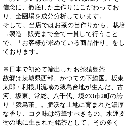
信念に、徹底した土作りにこだわってお
り、全團場を成分分析しています。
そして、当店ではお茶の苗作りから、栽培
→製造→販売まで全て一貫して行うこと
で、「お客様が求めている商品作り」をし
ております。
※日本で初めて輸出したお茶猿島茶
故郷は茨城県西部、かつての下総国。坂東
太郎・利根川流域の猿島台地が生んだ、古
河、坂東、常総、八千代、境の3市2町の誇
り「猿島茶」。肥沃な土地に育まれた濃厚
な香り、コク味は特筆すべきもの。水運要
衝の地に生まれた銘茶として、その多く