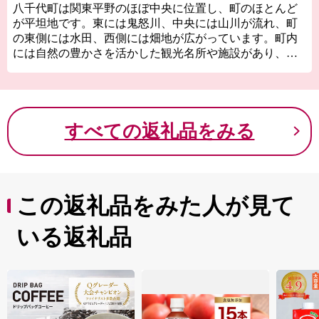
八千代町は関東平野のほぼ中央に位置し、町のほとんど
が平坦地です。東には鬼怒川、中央には山川が流れ、町
の東側には水田、西側には畑地が広がっています。町内
には自然の豊かさを活かした観光名所や施設があり、町
外からも多くの方が訪れています。
平坦な土地と温暖な気候は、八千代町に大きな恵みを与
えてくれ、白菜、メロン、梨をはじめいろいろな青果物
を生産しています。初秋になると青々とした白菜畑が続
すべての返礼品をみる
く光景は、生産量日本一を誇る町ならではの風景です。
現在、町では「見つけてください やちよの宝物」をキ
ャッチコピーに、新たな事業者や返礼品の発掘に力を入
れています。自慢の青果物はもちろん、アロマキャンド
この返礼品をみた人が見て
ルやプリザーブドフラワー、こだわりの革製品など個性
的で魅力ある返礼品を数多く取り揃えています。ぜひ、
いる返礼品
ふるさと納税を通じて八千代町の魅力を存分に感じてい
ただければと思います。