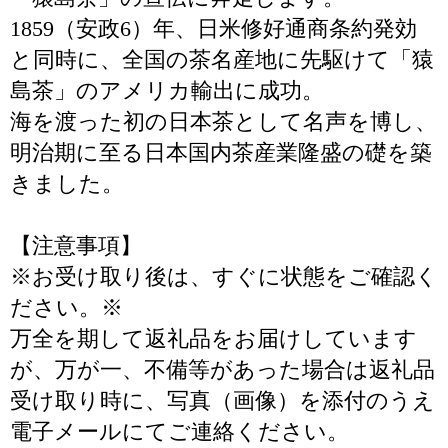
1859（安政6）年、日米修好通商条約発効
と同時に、全国の茶名産地に先駆けて「猿
島茶」のアメリカ輸出に成功。
海を渡った初の日本茶として名声を博し、
明治期に至る日本国内茶産業隆盛の礎を築
きました。
【注意事項】
※お受け取り後は、すぐに状態をご確認く
ださい。※
万全を期して返礼品をお届けしています
が、万が一、不備等があった場合は返礼品
受け取り時に、写真（画像）を添付のうえ
電子メールにてご連絡ください。