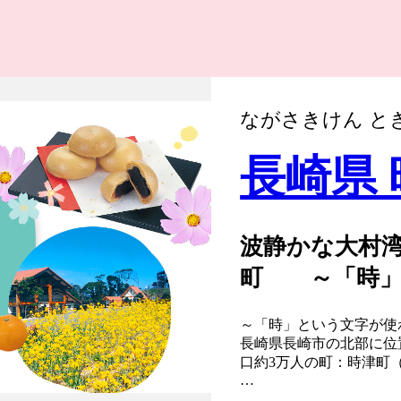
ながさきけん と
長崎県
波静かな大村
町 ～「時」
～「時」という文字が使
長崎県長崎市の北部に位
口約3万人の町：時津町
「時津」そのいわれは、