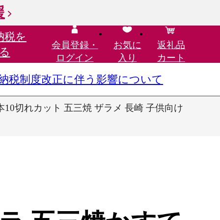
援
納税を
会員登録・
お気に
返礼品
る
ログイン
入り
カート
さと納税制度改正に伴う影響について
1本10切れカット 五三焼 ザラメ 長崎 子供向け