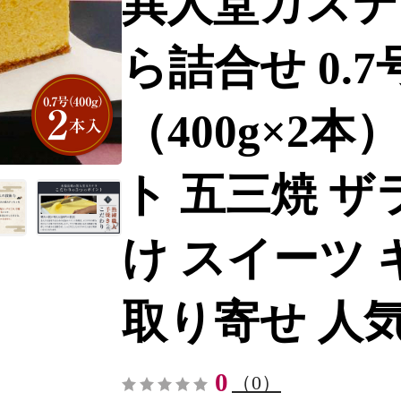
異人堂カステ
ら詰合せ 0.
（400g×2本
ト 五三焼 ザ
け スイーツ 
取り寄せ 人気-[
0
（0）