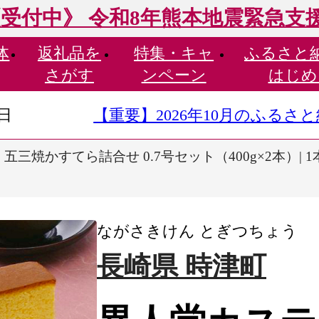
受付中》 令和8年熊本地震緊急支
体
返礼品を
特集・
キャ
ふるさと
さがす
ンペーン
はじめ
9日
【重要】2026年10月のふる
五三焼かすてら詰合せ 0.7号セット（400g×2本）| 
ながさきけん とぎつちょう
長崎県 時津町