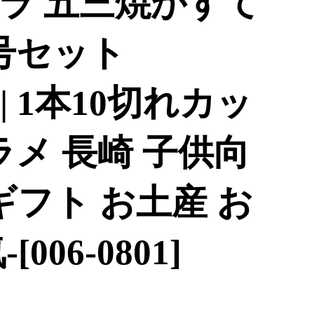
ラ 五三焼かすて
7号セット
）| 1本10切れカッ
ラメ 長崎 子供向
ギフト お土産 お
006-0801]