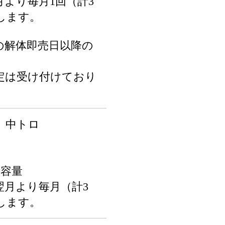
より毎月1回（計3
します。
の解体即売日以降の
。
定は受け付けており
）中トロ
内容量
翌月より毎月（計3
します。