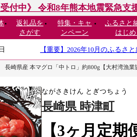
受付中》 令和8年熊本地震緊急支
体
返礼品を
特集・
キャ
ふるさと
さがす
ンペーン
はじめ
9日
【重要】2026年10月のふる
】 長崎県産 本マグロ「中トロ」約800g【大村湾漁
ながさきけん とぎつちょう
長崎県 時津町
【3ヶ月定期便