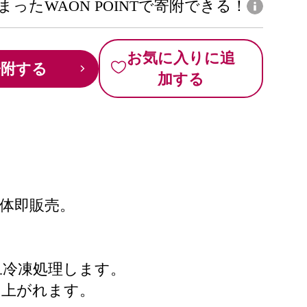
まったWAON POINTで寄附できる！
お気に入りに追
寄附する
加する
解体即販売。
旦冷凍処理します。
し上がれます。