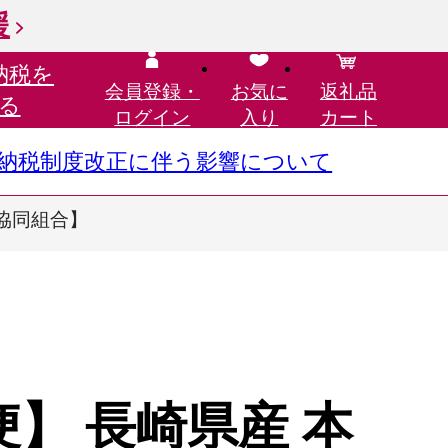
援
納税を
会員登録・
お気に
返礼品
る
ログイン
入り
カート
さと納税制度改正に伴う影響について
業協同組合】
】 長崎県産 本