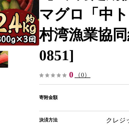
マグロ「中ト
村湾漁業協同組
0851]
0
（0）
寄附金額
クレジッ
決済方法