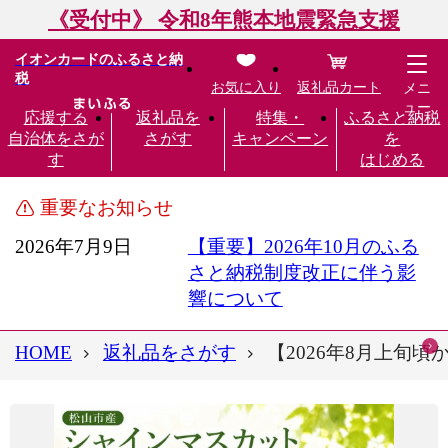
《受付中》 令和8年熊本地震緊急支援
イオンカードのふるさと納
税
お気に入り
返礼品カート
メニ
ュー
応援する
返礼品を
特集・
ふるさと納税
自治体をさが
さがす
キャンペーン
を
す
はじめる
重要なお知らせ
2026年7月9日
【重要】2026年10月のふる
さと納税制度改正に伴う影
響について
HOME
返礼品をさがす
【2026年8月上旬頃