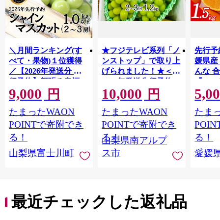
＼月間ランキング(す
★フジテレビ系列「ノ
先行予
べて・果物)１位獲得
ンストップ」で取り上
媛県産
／【2026年発送分 先
げられました！★＜
んな 合
行予約】頬張る幸福
2026年発送先行予約＞
『202
9,000
10,000
5,0
感 〜緑の宝石・ シ
南アルプス市産シャイ
出荷予
円
円
ャインマスカット 〜
ンマスカット1.2kg以
ご自宅
たまったWAON
たまったWAON
たまっ
１ｋｇ以上（２〜３
上（2～3房） クール
マドン
房） フルーツ 山梨県
便発送 ALPAG007
あり 
POINTで寄附でき
POINTで寄附でき
POI
産 果物 くだもの シャ
ツ 高級
る！
る！
る！
山梨県南アルプ
イン マスカット ぶど
産地直
山梨県富士川町
ス市
愛媛
う ブドウ 葡萄 大粒 種
レンジ
なし 先行予約 富士川
県 西
町 10000円 一万円
9000円 九千円
最近チェックした返礼品