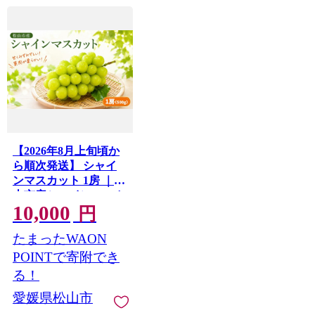
【2026年8月上旬頃か
ら順次発送】 シャイ
ンマスカット 1房 ｜松
山市産シャインマスカ
10,000
ット 種なし ますかっ
円
と ぶどう 大粒 果物 お
たまったWAON
すすめ フルーツ うま
い 酸味 松山 愛
POINTで寄附でき
る！
愛媛県松山市