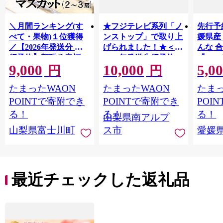
＼月間ランキング(す
★フジテレビ系列「ノ
先行予
べて・果物)１位獲得
ンストップ」で取り上
媛県産
／【2026年発送分 先
げられました！★＜
んな 合
行予約】頬張る幸福
2026年発送先行予約＞
『202
9,000
10,000
5,0
感 〜緑の宝石・ シ
南アルプス市産シャイ
出荷予
円
円
ャインマスカット 〜
ンマスカット1.2kg以
ご自宅
たまったWAON
たまったWAON
たまっ
１ｋｇ以上（２〜３
上（2～3房） クール
マドン
房） フルーツ 山梨県
便発送 ALPAG007
あり 
POINTで寄附でき
POINTで寄附でき
POI
産 果物 くだもの シャ
ツ 高級
る！
る！
る！
山梨県南アルプ
イン マスカット ぶど
産地直
山梨県富士川町
ス市
愛媛
う ブドウ 葡萄 大粒 種
レンジ
なし 先行予約 富士川
県 西
町 10000円 一万円
9000円 九千円
最近チェックした返礼品