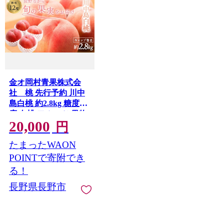
金オ岡村青果株式会
社 桃 先行予約 川中
島白桃 約2.8kg 糖度12
度 白桃 フルーツ 果物
20,000
オンライン決済限定 |
円
桃 フルーツ 果実 人気
たまったWAON
おすすめ ギフト プレ
ゼント 送料無料 長野
POINTで寄附でき
県 長野市 信州 信濃 ふ
る！
るさと納税
長野県長野市