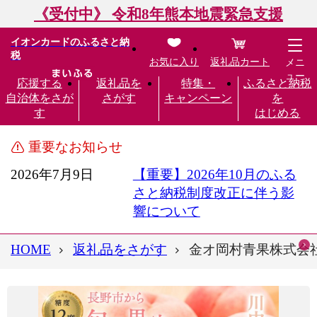
《受付中》 令和8年熊本地震緊急支援
イオンカードのふるさと納
税
お気に入り
返礼品カート
メニ
ュー
応援する
返礼品を
特集・
ふるさと納税
自治体をさが
さがす
キャンペーン
を
す
はじめる
重要なお知らせ
2026年7月9日
【重要】2026年10月のふる
さと納税制度改正に伴う影
響について
HOME
返礼品をさがす
金オ岡村青果株式会社 