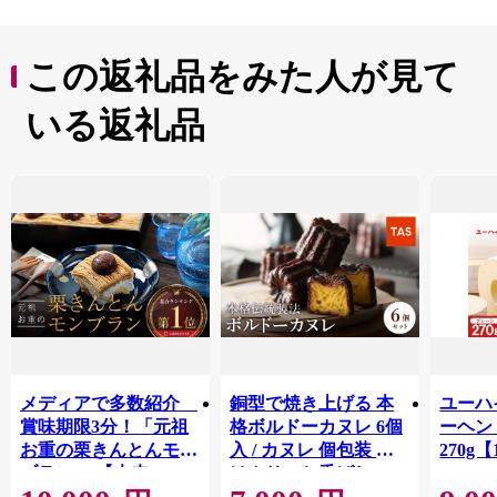
この返礼品をみた人が見て
いる返礼品
メディアで多数紹介
銅型で焼き上げる 本
ユーハ
賞味期限3分！「元祖
格ボルドーカヌレ 6個
ーヘ
お重の栗きんとんモン
入 / カヌレ 個包装 外
270g【
ブラン」 【未来のご
はカリッと香ばしい
褒美】スイーツ 栗 モ
中はもっちり ラム酒