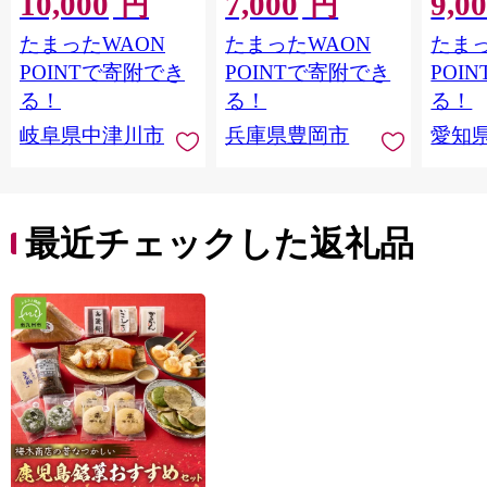
10,000
7,000
9,0
円
円
ンブラン くりきんと
バニラ お取り寄せ ス
たまったWAON
たまったWAON
たまっ
ん デザート ご褒美 お
イーツ 焼き菓子 詰め
取り寄せ くり お菓子
合わせ ホワイトデー
POINTで寄附でき
POINTで寄附でき
POI
菓子 F4N-2298
お返し 冷凍 手作り 化
る！
る！
る！
粧箱入り ギフト TAS
岐阜県中津川市
兵庫県豊岡市
愛知
BAKE
最近チェックした返礼品