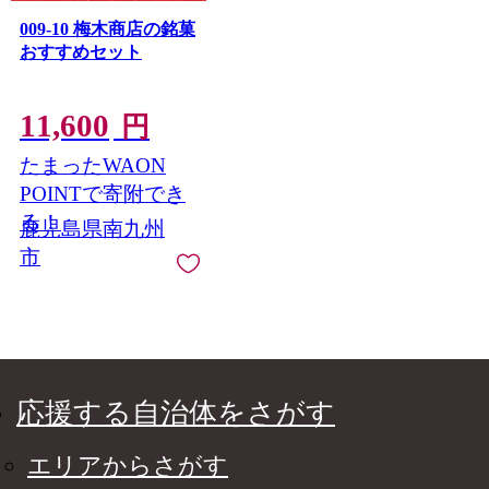
009-10 梅木商店の銘菓
おすすめセット
11,600
円
たまったWAON
POINTで寄附でき
る！
鹿児島県南九州
市
応援する自治体をさがす
エリアからさがす