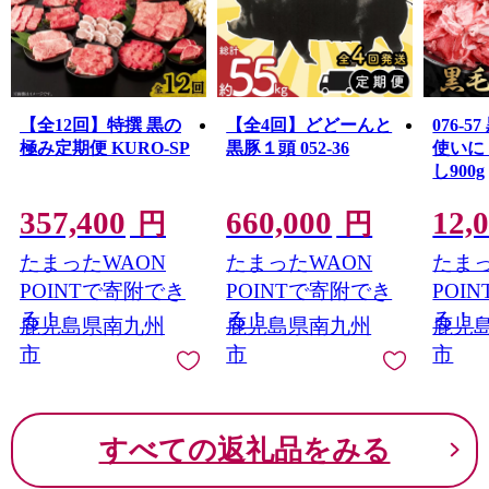
示があったことが確認されました。
寄附者の皆様には、ご心配とご迷惑をおかけしましたこ
とを、深くお詫び申し上げます。
本市では、直ちに当該事業者の返礼品に係る寄附の受付
を停止いたしました。
【全12回】特撰 黒の
【全4回】どどーんと
076-
また、既に寄附をいただき未発送の当該事業者の返礼品
極み定期便 KURO-SP
黒豚１頭 052-36
使いに
について発送を見合わせておりますので、今後、個別に
し900g
ご連絡をさせていただきます。
速やかに調査を進め、当該事業者をお選びいただいた寄
357,400
660,000
12,
円
円
附者の皆様には、誠意を持って真摯に対応させていただ
く所存です。
たまったWAON
たまったWAON
たまっ
何卒ご理解賜りますようお願い申し上げます。
POINTで寄附でき
POINTで寄附でき
POI
る！
る！
る！
鹿児島県南九州
鹿児島県南九州
鹿児
市
市
市
すべての返礼品をみる