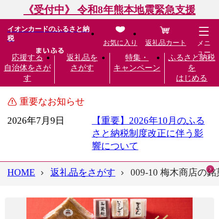
《受付中》 令和8年熊本地震緊急支援
イオンカードのふるさと納
税
お気に入り
返礼品カート
メニ
ュー
応援する
返礼品を
特集・
ふるさと納税
自治体をさが
さがす
キャンペーン
を
す
はじめる
重要なお知らせ
2026年7月9日
【重要】2026年10月のふる
さと納税制度改正に伴う影
響について
HOME
返礼品をさがす
009-10 梅木商店