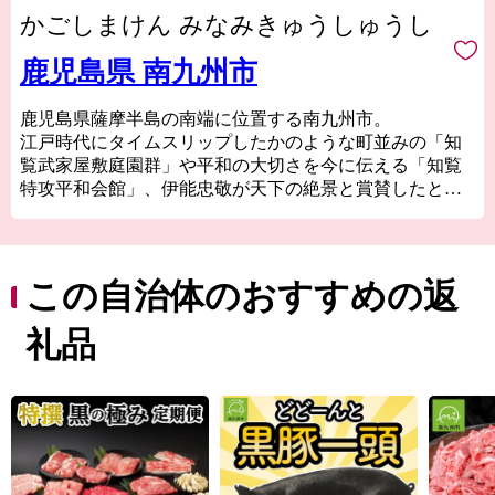
かごしまけん みなみきゅうしゅうし
鹿児島県 南九州市
鹿児島県薩摩半島の南端に位置する南九州市。
江戸時代にタイムスリップしたかのような町並みの「知
覧武家屋敷庭園群」や平和の大切さを今に伝える「知覧
特攻平和会館」、伊能忠敬が天下の絶景と賞賛したと伝
わる「番所鼻自然公園」、国の伝統的工芸品に指定され
ている「川辺仏壇」などで知られています。
南九州市には、市町村別日本一の生産量を誇る「知覧
茶」や「さつまいも」などの農産物のほか、鹿児島黒
この自治体のおすすめの返
牛・黒豚をはじめ、鶏卵などの畜産物、それらの加工品
が数多くあります。
礼品
南九州市自慢の特産品を、ふるさと納税でぜひお楽しみ
ください。
■南九州市ふるさと納税品の不適正表示についてのお詫び
とご報告
本市へのふるさと納税のお礼として取り扱っていた「有
限会社水迫畜産」の牛肉の返礼品について、不適切な表