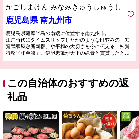
かごしまけん みなみきゅうしゅうし
鹿児島県 南九州市
鹿児島県薩摩半島の南端に位置する南九州市。
江戸時代にタイムスリップしたかのような町並みの「知
覧武家屋敷庭園群」や平和の大切さを今に伝える「知覧
特攻平和会館」、伊能忠敬が天下の絶景と賞賛したと伝
わる「番所鼻自然公園」、国の伝統的工芸品に指定され
ている「川辺仏壇」などで知られています。
南九州市には、市町村別日本一の生産量を誇る「知覧
茶」や「さつまいも」などの農産物のほか、鹿児島黒
この自治体のおすすめの返
牛・黒豚をはじめ、鶏卵などの畜産物、それらの加工品
が数多くあります。
礼品
南九州市自慢の特産品を、ふるさと納税でぜひお楽しみ
ください。
■南九州市ふるさと納税品の不適正表示についてのお詫び
とご報告
本市へのふるさと納税のお礼として取り扱っていた「有
限会社水迫畜産」の牛肉の返礼品について、不適切な表