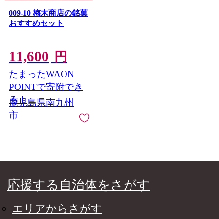
009-10 梅木商店の銘菓
おすすめセット
11,600
円
たまったWAON
POINTで寄附でき
る！
鹿児島県南九州
市
応援する自治体をさがす
エリアからさがす