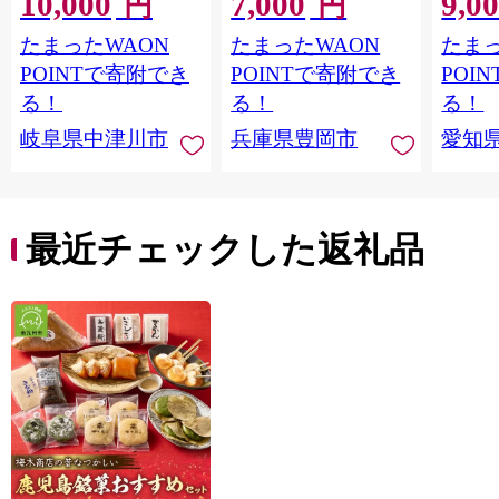
10,000
7,000
9,0
円
円
ンブラン くりきんと
バニラ お取り寄せ ス
たまったWAON
たまったWAON
たまっ
ん デザート ご褒美 お
イーツ 焼き菓子 詰め
取り寄せ くり お菓子
合わせ ホワイトデー
POINTで寄附でき
POINTで寄附でき
POI
菓子 F4N-2298
お返し 冷凍 手作り 化
る！
る！
る！
粧箱入り ギフト TAS
岐阜県中津川市
兵庫県豊岡市
愛知
BAKE
最近チェックした返礼品