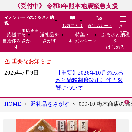
《受付中》 令和8年熊本地震緊急支援
イオンカードのふるさと納
税
お気に入り
返礼品カート
メニ
ュー
応援する
返礼品を
特集・
ふるさと納税
自治体をさが
さがす
キャンペーン
を
す
はじめる
重要なお知らせ
2026年7月9日
【重要】2026年10月のふる
さと納税制度改正に伴う影
響について
HOME
返礼品をさがす
009-10 梅木商店