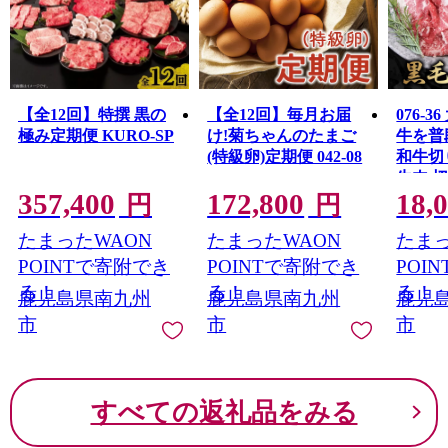
示があったことが確認されました。
寄附者の皆様には、ご心配とご迷惑をおかけしましたこ
とを、深くお詫び申し上げます。
本市では、直ちに当該事業者の返礼品に係る寄附の受付
を停止いたしました。
【全12回】特撰 黒の
【全12回】毎月お届
076-
また、既に寄附をいただき未発送の当該事業者の返礼品
極み定期便 KURO-SP
け!菊ちゃんのたまご
牛を普
について発送を見合わせておりますので、今後、個別に
(特級卵)定期便 042-08
和牛切り
ご連絡をさせていただきます。
牛肉 
速やかに調査を進め、当該事業者をお選びいただいた寄
357,400
172,800
18,
円
円
附者の皆様には、誠意を持って真摯に対応させていただ
く所存です。
たまったWAON
たまったWAON
たまっ
何卒ご理解賜りますようお願い申し上げます。
POINTで寄附でき
POINTで寄附でき
POI
る！
る！
る！
鹿児島県南九州
鹿児島県南九州
鹿児
市
市
市
すべての返礼品をみる