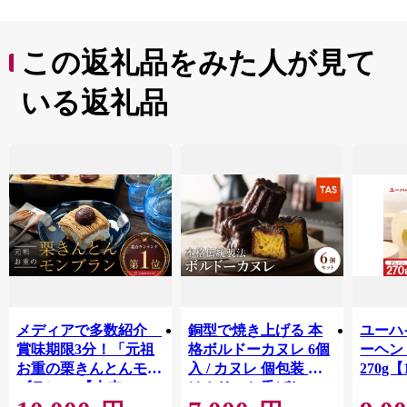
この返礼品をみた人が見て
いる返礼品
メディアで多数紹介
銅型で焼き上げる 本
ユーハ
賞味期限3分！「元祖
格ボルドーカヌレ 6個
ーヘ
お重の栗きんとんモン
入 / カヌレ 個包装 外
270g【
ブラン」 【未来のご
はカリッと香ばしい
褒美】スイーツ 栗 モ
中はもっちり ラム酒