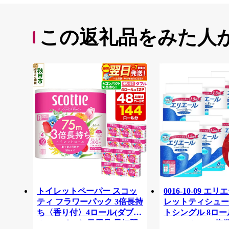
この返礼品をみた人
トイレットペーパー スコッ
0016-10-09 エ
ティ フラワーパック 3倍長持
レットティシュー
ち〈香り付〉4ロール(ダブ
トシングル 8ロー
ル)×12パック 日用品 最短翌
64ロール 1.5倍巻 