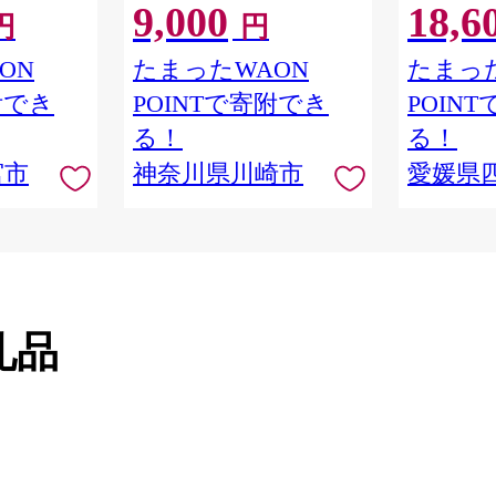
9,000
18,6
 シングル
イプ 再生紙 100％ 日用品 消
パック 日
円
円
りつき 日用品
耗品 防災 備蓄 トイレットペ
備蓄 防災
ーパー トイレ 神奈川県 川崎
ON
たまったWAON
たまった
市 トイレットペーパー 新生
附でき
POINTで寄附でき
POIN
活 生活雑貨 生活用品 といれ
っとぺーぱー 長持ち 長巻き
る！
る！
まとめ 非常 便利 サステナブ
宮市
神奈川県川崎市
愛媛県
ル エコ トイレットペーパー
人気 おすすめ
礼品