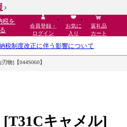
援
納税を
会員登録・
お気に
返礼品
る
ログイン
入り
カート
さと納税制度改正に伴う影響について
刃物]【044S060】
 [T31Cキャメル]