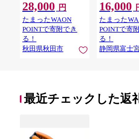
28,000
16,000
日発送 [スコッティ フラワー
イレットペーパー
円
パック トイレットペーパー
パルプ100％ 香
日本製紙クレシア] 秋田県秋
消耗品 備蓄
たまったWAON
たまったWA
田市
POINTで寄附でき
POINTで寄
る！
る！
秋田県秋田市
静岡県富士
最近チェックした返