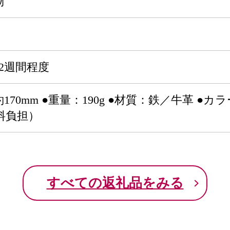
物
2週間程度
170mm ●重量：190g ●材質：鉄／牛革 
料負担）
すべての返礼品をみる