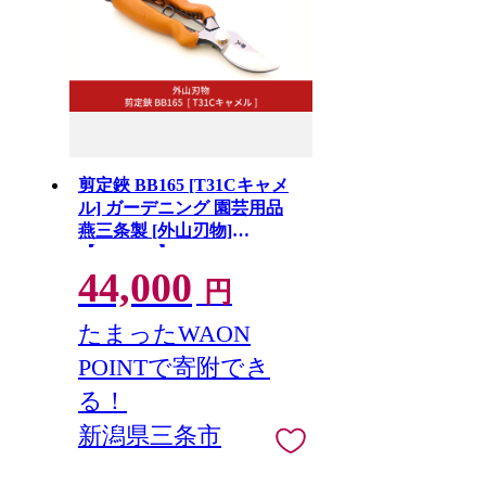
剪定鋏 BB165 [T31Cキャメ
ル] ガーデニング 園芸用品
燕三条製 [外山刃物]
【044S060】
44,000
円
たまったWAON
POINTで寄附でき
る！
新潟県三条市