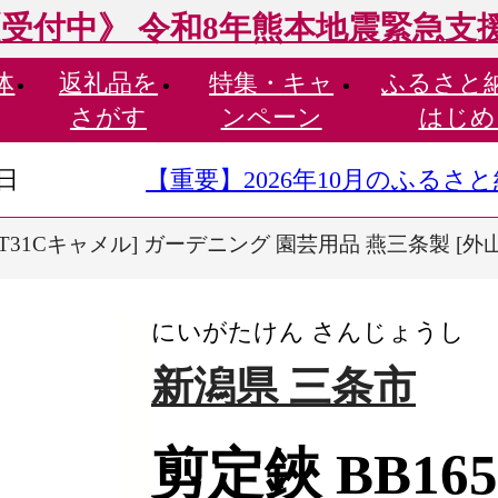
受付中》 令和8年熊本地震緊急支
体
返礼品を
特集・
キャ
ふるさと
さがす
ンペーン
はじめ
9日
【重要】2026年10月のふる
 [T31Cキャメル] ガーデニング 園芸用品 燕三条製 [外山
にいがたけん さんじょうし
新潟県 三条市
剪定鋏 BB165