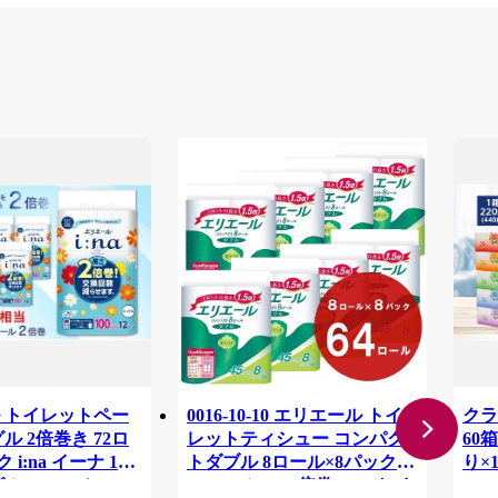
 トイレットペー
0016-10-10 エリエール トイ
クラ
ル 2倍巻き 72ロ
レットティシュー コンパク
60箱
 i:na イーナ 12
トダブル 8ロール×8パック
り×
ル・100ｍ） × 6
64ロール 1.5倍巻 45m トイ