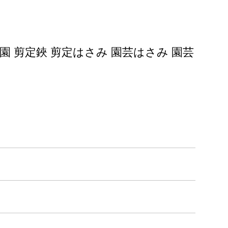
造園 剪定鋏 剪定はさみ 園芸はさみ 園芸