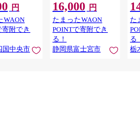
00
16,000
1
用品 消耗品 新生活
レットペーパー ダブル パル
円
円
 愛媛県 四国中央市
プ100％ 香りつき 日用品 消
耗品 備蓄
WAON
たまったWAON
た
Tで寄附でき
POINTで寄附でき
P
る！
る
四国中央市
静岡県富士宮市
栃