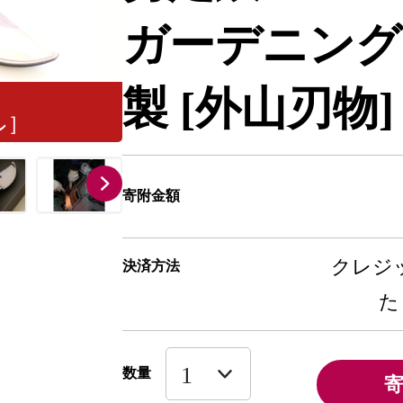
ガーデニング
製 [外山刃物]【
寄附金額
クレジッ
決済方法
た
数量