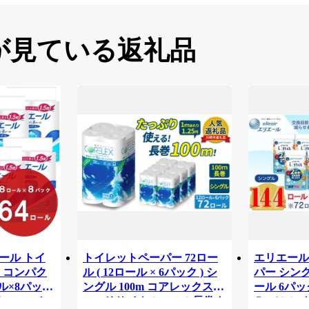
が見ている返礼品
リエール トイ
トイレットペーパー 72ロー
エリエール
 コンパク
ル ( 12ロール × 6パック ) シ
パー シング
ル×8パック
ングル 100m コアレックス
ール 6パック
82.5m ト
FSCリサイクルロール長巻タ
Ｒ （シング