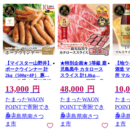
【マイスター山野井】
★特別企画★ 5等級 鹿
【地ウ
ポークウインナー 計
児島黒牛 カタロース
酒造 
2kg（500g×4P） 豚肉
スライス 計1.8kg
所 マ
100％使用 ★ 最短発送
(300g×6P) ＼期間・数
エクスト
13,000
48,000
10,
★ 南さつまの薫り こ
量限定／ 黒毛和牛 内
ク 水
円
円
だわり ウィンナー ソ
閣総理大臣賞 GI登録
ウィス
たまったWAON
たまったWAON
たまっ
ーセージ セット おか
ブランド牛 肩ロース
島 南
ず 惣菜 お弁当 朝食 お
霜降り しゃぶしゃぶ
POINTで寄附でき
POINTで寄附でき
POI
つまみ BBQ 焼肉 冷凍
すき焼き すきしゃぶ
る！
る！
る！
鹿児島県南さつ
鹿児島県南さつ
鹿児
食品 鹿児島県 南さつ
スライス 薄切り 肉 お
ま市
ま市
ま市
ま市 山野井
肉 牛肉 国産 鹿児島県