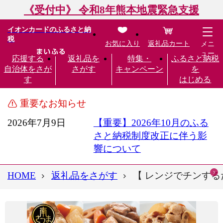
《受付中》 令和8年熊本地震緊急支援
イオンカードのふるさと納
税
お気に入り
返礼品カート
メニ
ュー
応援する
返礼品を
特集・
ふるさと納税
自治体をさが
さがす
キャンペーン
を
す
はじめる
重要なお知らせ
2026年7月9日
【重要】2026年10月のふる
さと納税制度改正に伴う影
響について
HOME
返礼品をさがす
【 レンジでチンするだ