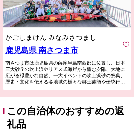
かごしまけん みなみさつまし
鹿児島県 南さつま市
南さつま市は鹿児島県の薩摩半島南西部に位置し、日本
三大砂丘の吹上浜やリアス式海岸から望む夕陽、大地に
広がる緑豊かな自然、一大イベントの吹上浜砂の祭典、
歴史・文化を伝える各地域の様々な郷土芸能や伝統行
事、海と大地の恵みの多種多様な農・畜・水産物や加工
品、焼酎・電子部品等の地場産業など、多くの資源に恵
まれています。
ふるさと納税を通して、南さつま市の魅力ある特産品を
この自治体のおすすめの返
お返しさせていただき、もっともっと南さつま市を知っ
てほしい！との思いで取り組んでいます。
礼品