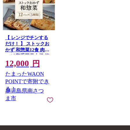
【 レンジでチンする
だけ！ 】 ストックお
かず 和惣菜12食 肉じ
ゃが 鶏手羽元大根 筑
12,000
前煮 さばの塩焼き さ
円
ばの味噌煮 詰め合わ
たまったWAON
せ セット 常温保存 惣
菜 常温 おかず レトル
POINTで寄附でき
ト YSフーズ 鹿児島 南
る！
鹿児島県南さつ
さつま市
ま市