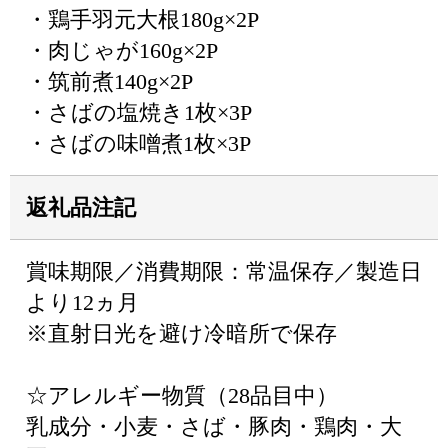
・鶏手羽元大根180g×2P
・肉じゃが160g×2P
・筑前煮140g×2P
・さばの塩焼き1枚×3P
・さばの味噌煮1枚×3P
返礼品注記
賞味期限／消費期限：常温保存／製造日
より12ヵ月
※直射日光を避け冷暗所で保存
☆アレルギー物質（28品目中）
乳成分・小麦・さば・豚肉・鶏肉・大