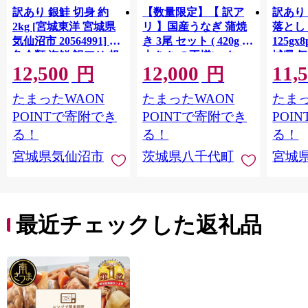
訳あり 銀鮭 切身 約
【数量限定】【 訳ア
訳あり
2kg [宮城東洋 宮城県
リ 】国産うなぎ 蒲焼
落とし 
気仙沼市 20564991] 鮭
き 3尾 セット ( 420g )
125gx
魚介類 海鮮 訳アリ 規
大きさ の不揃い タ
城県 
12,500
12,000
11,
格外 不揃い さけ サケ
レ・山椒付き ウナギ
20564
円
円
鮭切身 シャケ 切り身
鰻 ふぞろい 不揃い う
お刺し
たまったWAON
たまったWAON
たまっ
冷凍 家庭用 おかず 弁
な重 ひつまぶし 人気
生 生
当 支援 サーモン 銀鮭
茨城 八千代町 ふるさ
鮭 銀鮭
POINTで寄附でき
POINTで寄附でき
POI
切り身 魚 わけあり
と納税 冷凍 [SF951ya]
介
る！
る！
る！
宮城県気仙沼市
茨城県八千代町
宮城
最近チェックした返礼品