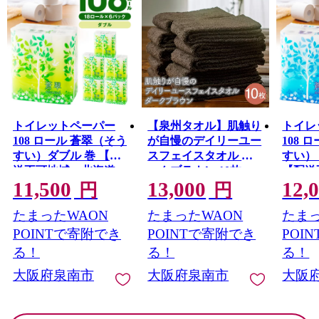
平野部においては、玉ねぎ、水なす、里芋、花き等、
泉州特産の農作物が栽培されています。関西国際空港の
対岸のりんくうタウンでは、様々な製造業をはじめとす
る事業所が集積し、岡田と樽井にある漁港では大阪湾で
とれた新鮮な海産物が水揚げされ、海岸部にはSENNAN
LONG PARK（泉南ロングパーク）を設け、にぎわいを
創出し、レクリエーションゾーンとして再生させ、泉南
市のまちづくりの拠点とすることをめざしています。
トイレットペーパー
【泉州タオル】肌触り
トイレ
108 ロール 蒼翠（そう
が自慢のデイリーユー
108 
すい）ダブル 巻 【配
スフェイスタオル ダ
すい）
送不可地域：北海道・
ークブラウン 10枚
【配送
11,500
13,000
12,
沖縄】【020D-006】
【配送不可地域：北海
道・沖縄
円
円
道・沖縄・離島】
013】
たまったWAON
たまったWAON
たまっ
【039D-246】
POINTで寄附でき
POINTで寄附でき
POI
る！
る！
る！
大阪府泉南市
大阪府泉南市
大阪