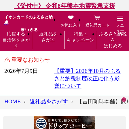
《受付中》 令和8年熊本地震緊急支援
イオンカードのふるさと納
税
お気に入り
返礼品カート
メニ
ュー
応援する
返礼品を
特集・
ふるさと納税
自治体をさが
さがす
キャンペーン
を
す
はじめる
重要なお知らせ
2026年7月9日
【重要】2026年10月のふる
さと納税制度改正に伴う影
響について
HOME
返礼品をさがす
【吉田珈琲本舗】煎りた