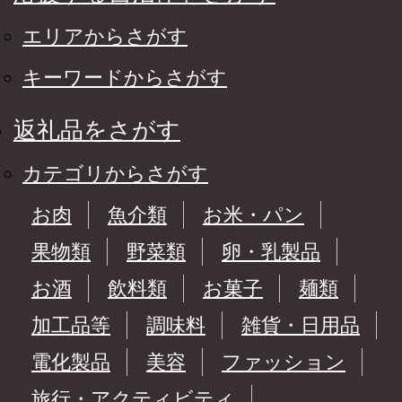
エリアからさがす
キーワードからさがす
返礼品をさがす
カテゴリからさがす
お肉
魚介類
お米・パン
果物類
野菜類
卵・乳製品
お酒
飲料類
お菓子
麺類
加工品等
調味料
雑貨・日用品
電化製品
美容
ファッション
旅行・アクティビティ