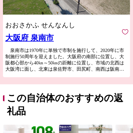
おおさかふ せんなんし
大阪府 泉南市
泉南市は1970年に単独で市制を施行して、2020年に市
制施行50周年を迎えました。大阪府の南部に位置し、大
阪都心部から40㎞～50㎞の距離に位置し、市域の北西は
大阪湾に面し、北東は泉佐野市、田尻町、南西は阪南
市、そして南東は和歌山県岩出市、紀の川市と接してい
ます。市域は南北約11㎞、東西約8㎞の広がりをみせ、面
積は48.98㎢であり、市域に関西国際空港の約1/3を含みま
す。
この自治体のおすすめの返
地形は、山地部、丘陵部、平地部および臨海部からな
礼品
り、南部の山地部には低い山々が連なる和泉山脈があ
り、丘陵部から平野部にかけては、古くからの街並みと
新たに開発された住宅が混在しています。