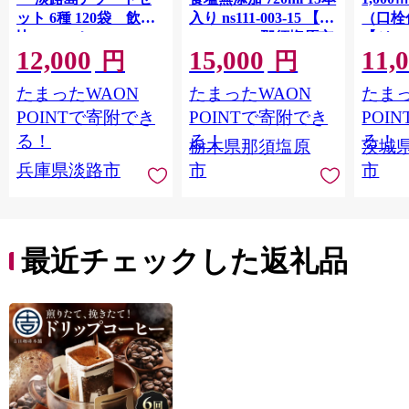
ット 6種 120袋 飲み
入り ns111-003-15 【
（口栓
比べ コーヒー
KAGOME 那須塩原市
【ジュ
12,000
15,000
11,
ギフト トマト 野菜 ジ
Ｍ 爽
円
円
ュース 飲料 ドリンク
ジ 果汁
たまったWAON
たまったWAON
たまっ
健康 GABA 血圧 コレ
ンス 
ステロール】
ンド 
POINTで寄附でき
POINTで寄附でき
POI
庫 ド
る！
る！
る！
栃木県那須塩原
茨城
入れし
兵庫県淡路市
市
市
アタイ
き フ
子ども
田市】
最近チェックした返礼品