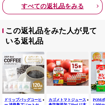
すべての返礼品をみる
この返礼品をみた人が見て
いる返礼品
ドリップバッグコーヒ
カゴメトマトジュース
POM
ー 淡路島アソートセ
食塩無添加 720ml 15本
1,00