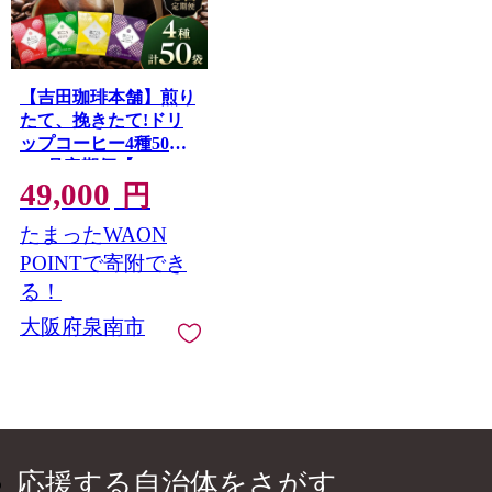
【吉田珈琲本舗】煎り
たて、挽きたて!ドリ
ップコーヒー4種50袋
6ヶ月定期便【010C-
49,000
026】
円
たまったWAON
POINTで寄附でき
る！
大阪府泉南市
応援する自治体をさがす