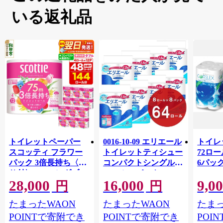
いる返礼品
トイレットペーパー
0016-10-09 エリエール
トイレ
スコッティ フラワー
トイレットティシュー
72ロール
パック 3倍長持ち〈香
コンパクトシングル 8
6パック
り付〉4ロール(ダブ
ロール×8パック 64ロ
100m
28,000
16,000
9,0
ル)×12パック 日用品
ール 1.5倍巻 82.5m
FSC
円
円
最短翌日発送 [スコッ
トイレットペーパー
長巻タ
たまったWAON
たまったWAON
たまっ
ティ フラワーパック
シングル パルプ100％
100％
トイレットペーパー
香りつき 日用品 消耗
防災 
POINTで寄附でき
POINTで寄附でき
POI