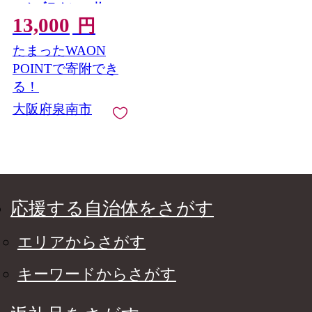
ークブラウン 10枚
13,000
【配送不可地域：北海
円
道・沖縄・離島】
たまったWAON
【039D-246】
POINTで寄附でき
る！
大阪府泉南市
応援する自治体をさがす
エリアからさがす
キーワードからさがす