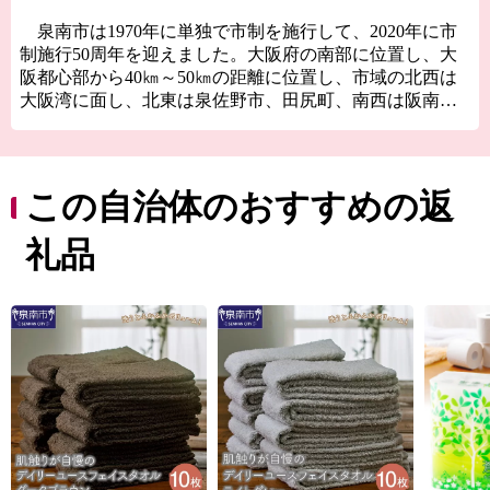
泉南市は1970年に単独で市制を施行して、2020年に市
制施行50周年を迎えました。大阪府の南部に位置し、大
阪都心部から40㎞～50㎞の距離に位置し、市域の北西は
大阪湾に面し、北東は泉佐野市、田尻町、南西は阪南
市、そして南東は和歌山県岩出市、紀の川市と接してい
ます。市域は南北約11㎞、東西約8㎞の広がりをみせ、面
積は48.98㎢であり、市域に関西国際空港の約1/3を含みま
す。
この自治体のおすすめの返
地形は、山地部、丘陵部、平地部および臨海部からな
礼品
り、南部の山地部には低い山々が連なる和泉山脈があ
り、丘陵部から平野部にかけては、古くからの街並みと
新たに開発された住宅が混在しています。
平野部においては、玉ねぎ、水なす、里芋、花き等、
泉州特産の農作物が栽培されています。関西国際空港の
対岸のりんくうタウンでは、様々な製造業をはじめとす
る事業所が集積し、岡田と樽井にある漁港では大阪湾で
とれた新鮮な海産物が水揚げされ、海岸部にはSENNAN
LONG PARK（泉南ロングパーク）を設け、にぎわいを
創出し、レクリエーションゾーンとして再生させ、泉南