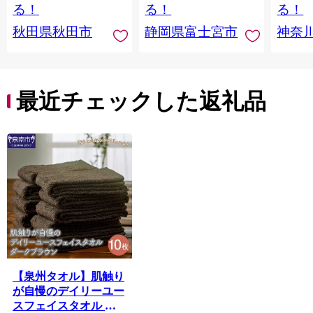
日本製紙クレシア] 秋
品 備蓄
ペーパ
る！
る！
る！
田県秋田市
川県 
秋田県秋田市
静岡県富士宮市
神奈
トペー
活雑貨
れっと
ち 長
便利 
最近チェックした返礼品
コ ト
ー 人
【泉州タオル】肌触り
が自慢のデイリーユー
スフェイスタオル ダ