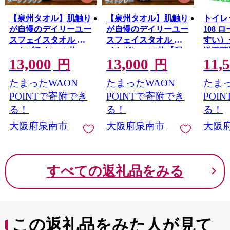
市のまちづくりの拠点とすることをめざしています。
【泉州タオル】肌触り
【泉州タオル】肌触り
トイレ
が自慢のデイリーユー
が自慢のデイリーユー
108 
スフェイスタオル ダ
スフェイスタオル ラ
すい）
ークブラウン 10枚
イトグレー 10枚【配
送不可
13,000
13,000
11,
【配送不可地域：北海
送不可地域：北海道・
沖縄】【
円
円
道・沖縄・離島】
沖縄・離島】【039D-
たまったWAON
たまったWAON
たまっ
【039D-246】
262】
POINTで寄附でき
POINTで寄附でき
POI
る！
る！
る！
大阪府泉南市
大阪府泉南市
大阪
すべての返礼品をみる
この返礼品をみた人が見て