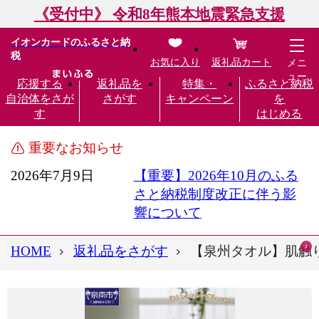
《受付中》 令和8年熊本地震緊急支援
イオンカードのふるさと納
税
お気に入り
返礼品カート
メニ
ュー
応援する
返礼品を
特集・
ふるさと納税
自治体をさが
さがす
キャンペーン
を
す
はじめる
重要なお知らせ
2026年7月9日
【重要】2026年10月のふる
さと納税制度改正に伴う影
響について
HOME
返礼品をさがす
【泉州タオル】肌触り