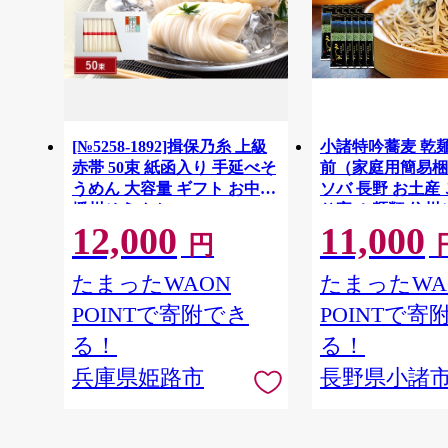
[№5258-1892]揖保乃糸 上級
小諸特吟蕎麦 乾麺 
赤帯 50束 紙函入り 手延べそ
前（家庭用簡易梱
うめん 大容量 ギフト お中元
ソバ 長野 お土産
播州そうめん
り寄せ 麺類 信州
12,000
11,000
円
たまったWAON
たまったWA
POINTで寄附でき
POINTで寄
る！
る！
兵庫県姫路市
長野県小諸