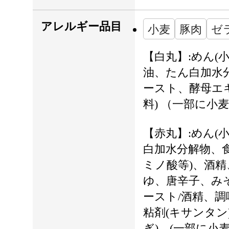
アレルギー品目
小麦
豚肉
ゼ
【白丸】:めん(
油、たん白加水
ースト、酵母エ
料) （一部に小
【赤丸】:めん(
白加水分解物、
ミノ酸等)、酒
ゆ、唐辛子、み
ースト/酒精、調
粘剤(キサンタ
ぎ)、(一部に小