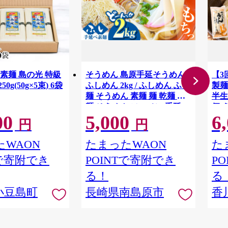
麺 島の光 特級
そうめん 島原手延そうめん
【3
0g(50g×5束) 6袋
ふしめん 2kg / ふしめん ふし
製麺
麺 そうめん 素麺 麺 乾麺 素
半生
麺 そうめん ソーメン 手延べ
便 
00
5,000
6
麺 島原そうめん 手延べそう
人気
円
円
めん 5000円 5000 / 南島原市 /
ルメ
ふるせ [SAQ015]
川 
WAON
たまったWAON
た
三木町
Tで寄附でき
POINTで寄附でき
P
る！
る
小豆島町
長崎県南島原市
香