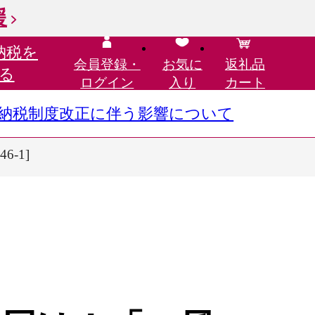
援
納税を
会員登録・
お気に
返礼品
る
ログイン
入り
カート
さと納税制度改正に伴う影響について
-1]