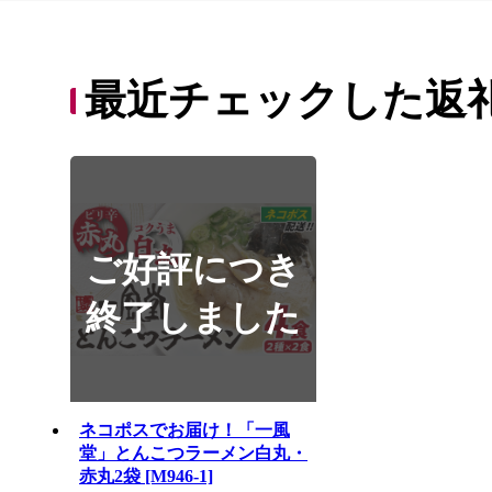
最近チェックした返
ご好評につき
終了しました
ネコポスでお届け！「一風
堂」とんこつラーメン白丸・
赤丸2袋 [M946-1]