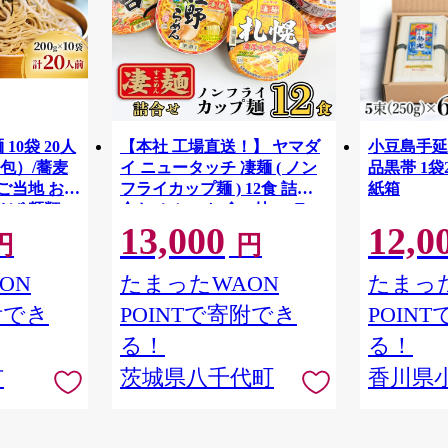
10袋 20人
【本社 工場直送！】 ヤマダ
小豆島手延素
包）/蕎麦
イ ニュータッチ 凄麺 ( ノン
品黒帯 1袋25
 ご当地 お取
フライカップ麺 ) 12食 詰め
紙箱
そば 麺類
合わせ セット 食べ比べ ラー
13,000
12,0
メン カップ麺 カップラーメ
円
円
ン インスタント 即席麺 非常
食 保存食 常温 保存 防災 備
ON
たまったWAON
たまった
蓄 [AH014ya]
附でき
POINTで寄附でき
POIN
る！
る！
市
茨城県八千代町
香川県