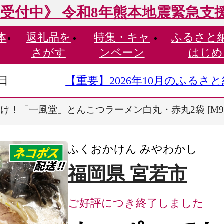
受付中》 令和8年熊本地震緊急支
体
返礼品を
特集・
キャ
ふるさと
さがす
ンペーン
はじめ
9日
【重要】2026年10月のふる
！「一風堂」とんこつラーメン白丸・赤丸2袋 [M946
ふくおかけん みやわかし
福岡県 宮若市
ご好評につき終了しました