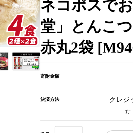
ネコポスでお
堂」とんこつ
赤丸2袋 [M946
寄附金額
クレジッ
決済方法
た