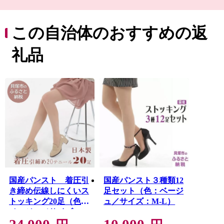
千本搗き（せんぼんづき）で賑わう名刹の水間寺（みず
までら）や
国宝の観音堂を有する孝恩寺（こうおんじ）があり、
この自治体のおすすめの返
願泉寺（がんせんじ）を中心に形成された寺内町のまち
なみなど、
礼品
歴史の香りあふれるまち。
コスモスシアター、善兵衛ランド、自然遊学館などのユ
ニークな施設が加わり、
ますます人が集い、心豊かに英知を育て文化を発信する
まち。
こんな魅力と可能性に満ちたまちがわたしたちの貝塚市
です。
国産パンスト 着圧引
国産パンスト３種類12
き締め伝線しにくいス
足セット（色：ベージ
トッキング20足（色：
ュ／サイズ：M-L）
ベージュ／サイズ：
M-L）