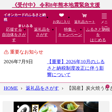
《受付中》 令和8年熊本地震緊急支援
イオンカードのふるさと納
税
お気に入り
返礼品カート
メニ
ュー
応援する
返礼品を
特集・
ふるさと納税
自治体をさが
さがす
キャンペーン
を
す
はじめる
重要なお知らせ
2026年7月9日
【重要】2026年10月のふる
さと納税制度改正に伴う影
響について
HOME
返礼品をさがす
【国産】炭火焼うなぎ