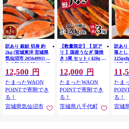
訳あり 銀鮭 切身 約
【数量限定】【 訳ア
訳あり
2kg [宮城東洋 宮城県
リ 】国産うなぎ 蒲焼
落とし 
気仙沼市 20564991] 鮭
き 3尾 セット ( 420g )
125gx
魚介類 海鮮 訳アリ 規
大きさ の不揃い タ
城県 
12,500
12,000
11,
格外 不揃い さけ サケ
レ・山椒付き ウナギ
20564
円
円
鮭切身 シャケ 切り身
鰻 ふぞろい 不揃い う
お刺し
たまったWAON
たまったWAON
たまっ
冷凍 家庭用 おかず 弁
な重 ひつまぶし 人気
生 生
当 支援 サーモン 銀鮭
茨城 八千代町 ふるさ
鮭 銀鮭
POINTで寄附でき
POINTで寄附でき
POI
切り身 魚 わけあり
と納税 冷凍 [SF951ya]
介
る！
る！
る！
宮城県気仙沼市
茨城県八千代町
宮城