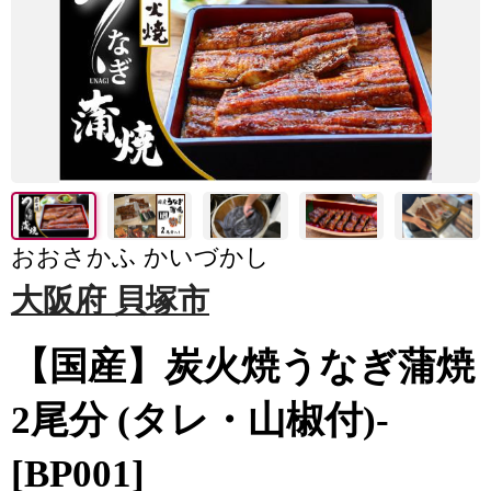
おおさかふ かいづかし
大阪府 貝塚市
【国産】炭火焼うなぎ蒲焼
2尾分 (タレ・山椒付)-
[BP001]