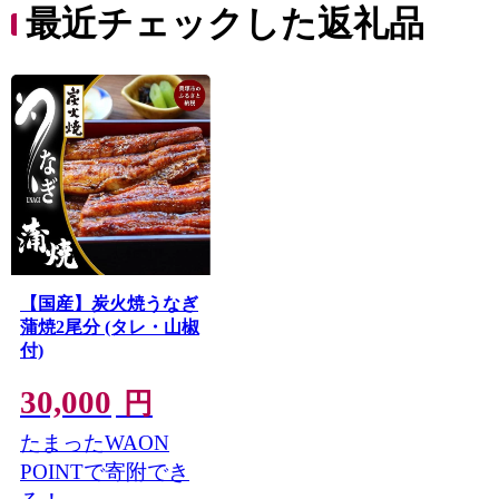
最近チェックした返礼品
【国産】炭火焼うなぎ
蒲焼2尾分 (タレ・山椒
付)
30,000
円
たまったWAON
POINTで寄附でき