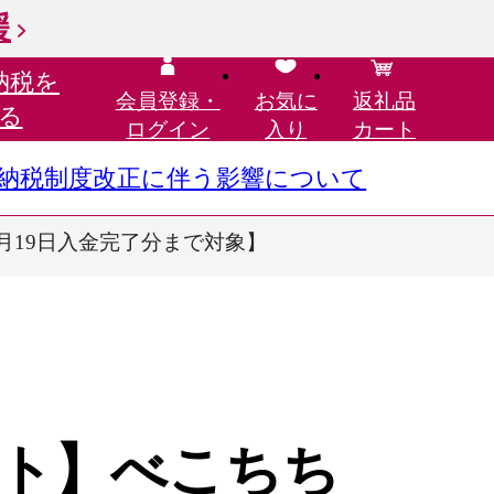
援
納税を
会員登録・
お気に
返礼品
る
ログイン
入り
カート
さと納税制度改正に伴う影響について
月19日入金完了分まで対象】
ト】べこちち