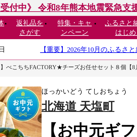
受付中》 令和8年熊本地震緊急支
体
返礼品を
特集・
キャ
ふるさと
さがす
ンペーン
はじめ
9日
【重要】2026年10月のふる
】べこちちFACTORY★チーズお任せセット８個【8
ほっかいどう てしおちょう
北海道 天塩町
【お中元ギフ