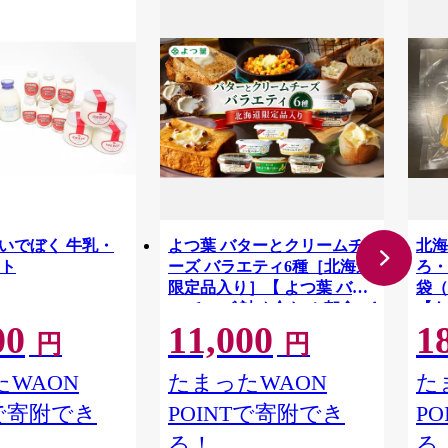
-02 いでぼく 牛乳・
よつ葉 バターとクリームチ
北海
ト
ーズ バラエティ6種［北海道
ろ・
限定品入り］【 よつ葉 バタ
袋（
ー チーズ 詰め合わせ 朝食 パ
【あ
00
11,000
1
ン セット おすすめ パンにお
[B
円
円
いしい クリームチーズ モー
ーズ
ニング高級 比較 北海道 十勝
レラ
WAON
たまったWAON
た
幕別 】[№5749-1832]
乳製
Tで寄附でき
POINTで寄附でき
P
おつ
る！
る