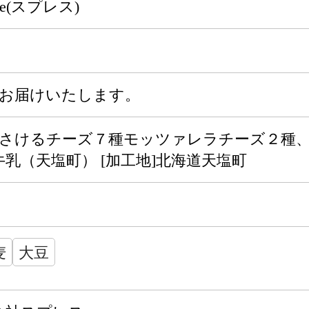
se(スプレス)
旬にお届けいたします。
（さけるチーズ７種モッツァレラチーズ２種
]牛乳（天塩町） [加工地]北海道天塩町
麦
大豆