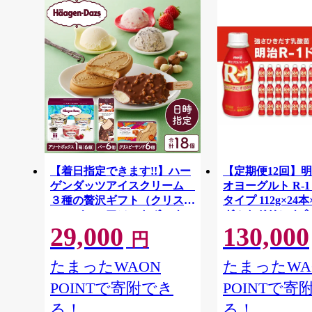
【着日指定できます!!】ハー
【定期便12回】明
ゲンダッツアイスクリーム
オヨーグルト R-
３種の贅沢ギフト（クリスピ
タイプ 112g×24本
ー・バー・アソートボック
グルトドリンク◇
29,000
130,000
ス）_H0016-123
円
たまったWAON
たまったWA
POINTで寄附でき
POINTで寄
る！
る！