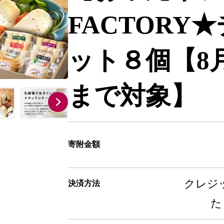
FACTORY
ット８個【8
まで対象】
寄附金額
クレジッ
決済方法
た