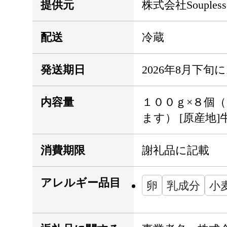
提供元
株式会社Souples
配送
冷蔵
発送期日
2026年8月下
内容量
１００ｇ×８個
ます） [原産地
消費期限
謝礼品に記載
アレルギー品目
卵
乳成分
小