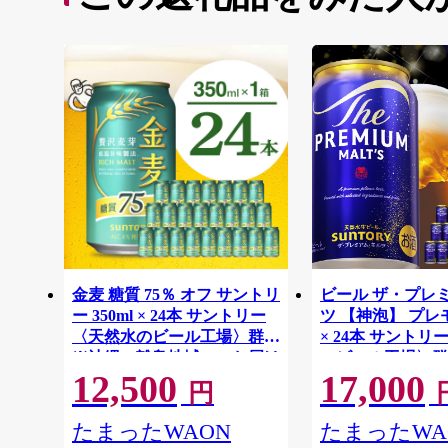
金麦 糖質 75％ オフ サントリ
ビール ザ・プレ
ー 350ml × 24本 サントリー
ツ 【神泡】 プレモル
〈天然水のビール工場〉群馬
× 24本 サント
※沖縄・離島地域へのお届け
のビール工場〉群
12,500
17,000
不可
離島地域へのお届
円
たまったWAON
たまったWA