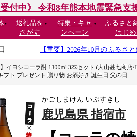
受付中》 令和8年熊本地震緊急支
体
返礼品を
特集・
キャ
ふるさと
さがす
ンペーン
はじめ
9日
【重要】2026年10月のふる
イヨシコーラ酎 1800ml 3本セット (大山甚七商店/IB
 ギフト プレゼント 贈り物 お酒好き 誕生日 父の日
かごしまけん いぶすきし
鹿児島県 指宿市