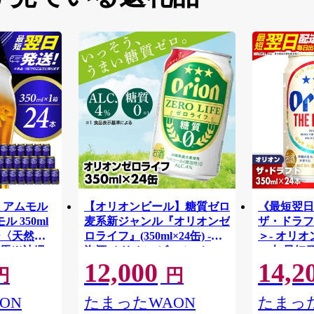
ミアムモル
【オリオンビール】糖質ゼロ
《最短翌日
 350ml
麦系新ジャンル『オリオンゼ
ザ・ドラフト
リー〈天然水
ロライフ』(350ml×24缶) -発
＞- オリオ
馬※沖縄・
泡酒 オリオン ビール 1ケー
24本 最短
12,000
14,2
け不可
ス ２４本 糖質ゼロ ゼロライ
おすすめ 
円
円
フ 糖質0 麦芽3倍 麦のうまみ
【価格改定
進化した おいしさ おすすめ
ON
たまったWAON
たまった
満足感 沖縄県 八重瀬【価格