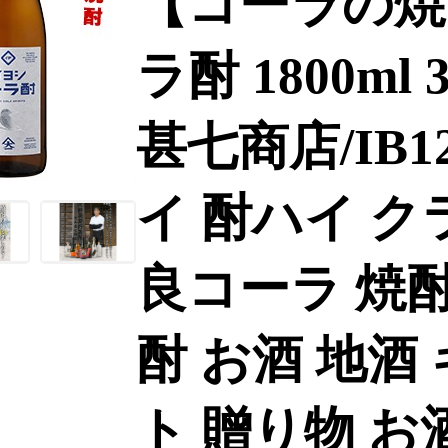
【コーラの焼
ラ酎 1800ml
甚七商店/IB12
イ 酎ハイ ク
良コーラ 焼酎
酎 お酒 地酒
ト 贈り物 お