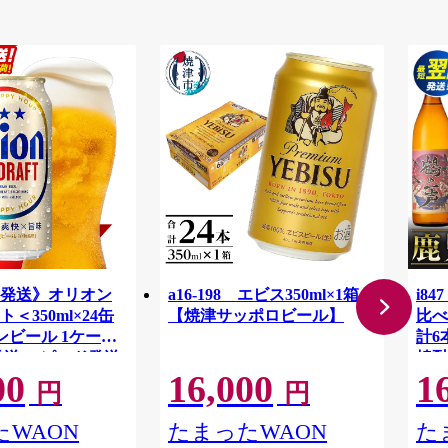
発送》オリオン
a16-198 エビス350ml×1箱
i8
＜350ml×24缶
【焼津サッポロビール】
比べ
ンビール 1ケース
計6
発送 スピード発送
焼酎
00
16,000
1
沖縄県 八重瀬町
ル 
円
円
YI】
水酒
焼酎
WAON
たまったWAON
た
屋】