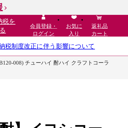
援
納税を
会員登録・
お気に
返礼品
る
ログイン
入り
カート
さと納税制度改正に伴う影響について
120-008) チューハイ 酎ハイ クラフトコーラ