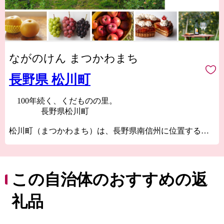
ながのけん まつかわまち
長野県 松川町
100年続く、くだものの里。
長野県松川町
松川町（まつかわまち）は、長野県南信州に位置する自
然豊かな町です。
町はアルプスの山々に囲まれ、清流が流れる美しい谷間
に位置しています。登山やトレッキング、キャンプな
ど、自然と触れ合うアクティビティが豊富です。
この自治体のおすすめの返
また、古くから「くだものの里」として知られてきまし
礼品
た。
長い日照時間と寒暖差、そして農家の100年に及ぶ栽培技
術により、とびきりおいしいくだものに出逢えます。