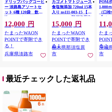
ドリップバッグコーヒ
カゴメトマトジュース
POM
ー 淡路島アソートセ
食塩無添加 720ml 15本
1,00
ット 6種 120袋 飲み
入り ns111-003-15 【
（口栓
比べ コーヒー
KAGOME 那須塩原市
【ジュ
12,000
15,000
11,
ギフト トマト 野菜 ジ
Ｍ 爽
円
円
ュース 飲料 ドリンク
ジ 果汁
たまったWAON
たまったWAON
たまっ
健康 GABA 血圧 コレ
ンス 
ステロール】
ンド 
POINTで寄附でき
POINTで寄附でき
POI
庫 ド
る！
る！
る！
栃木県那須塩原
茨城
入れし
兵庫県淡路市
市
市
アタイ
き フ
子ども
田市】
最近チェックした返礼品