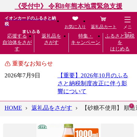
《受付中》 令和8年熊本地震緊急支援
イオンカードのふるさと納
税
お気に入り
返礼品カート
メニ
ュー
応援する
返礼品を
特集・
ふるさと納税
自治体をさが
さがす
キャンペーン
を
す
はじめる
重要なお知らせ
2026年7月9日
【重要】2026年10月のふる
さと納税制度改正に伴う影
響について
HOME
返礼品をさがす
【砂糖不使用】 順造選