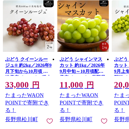
「りんごワイン・シードル特区」でもある松川町。
町内の醸造所は3つに増え、さまざまな味わいのワイン、
シードルが揃います。
新鮮なくだものを使ったジュースやこだわりのスイーツ
はもちろん、安心安全にこだわったお米や豚肉など、お
いしい特産品がたくさんあります。
町営温泉施設「清流苑」、森林セラピー基地「およりて
の森」、信州のサンセットポイント百選にも選ばれた
ぶどう クイーンルー
ぶどう シャインマス
ぶどう
「観陽丘」などの自然に囲まれた観光スポットや、城
ジュ® 約2kg／2026年9
カット 約1kg／2026年
カット 
跡・台城公園の「台城つつじ祭り」、７年毎行われる伝
月下旬から10月頃 配
9月中旬～10月頃配送
9月上
統行事「御柱祭」などの地域の行事も魅力です。
送予定［TK08］//稀少
予定［TK09］//長野県
配送［T
33,000
11,000
20,
新品種 長野県 南信州
松川町産 南信州 葡萄
南信州
円
円
高糖度 葡萄 クインル
ブドウ 種なし 高品質
ャイン
たまったWAON
たまったWAON
たまっ
ージュ 甘い 種なし 皮
2～3房 高糖度 高地栽
品質 
ごと 先行予約
培 シャインマスカッ
栽培 2k
POINTで寄附でき
POINTで寄附でき
POI
ト 1kg
る！
る！
る！
長野県松川町
長野県松川町
長野