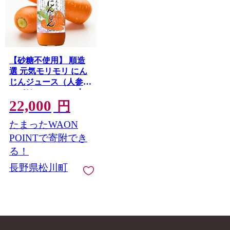
【砂糖不使用】 順造
選 元気モリモリ にん
じんジュース（人参汁
100％）1000ml × 6本
22,000
［MK10］ // 野菜ジュ
円
ース 100％ジュース ス
たまったWAON
トレート 人参 砂糖不
使用 無加糖 無香料 無
POINTで寄附でき
着色 健康 美容 栄養補
る！
給
長野県松川町