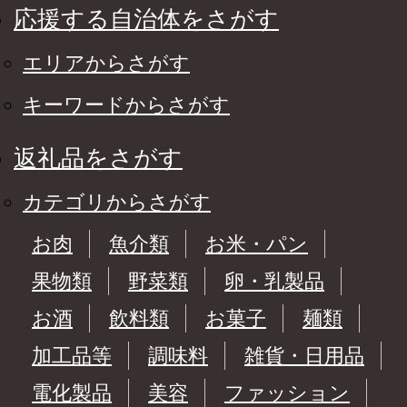
応援する自治体をさがす
エリアからさがす
キーワードからさがす
返礼品をさがす
カテゴリからさがす
お肉
魚介類
お米・パン
果物類
野菜類
卵・乳製品
お酒
飲料類
お菓子
麺類
加工品等
調味料
雑貨・日用品
電化製品
美容
ファッション