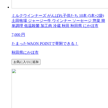
ミルクウインナーズ がんばれ子供たち 10本 (5本×2袋)
土田牧場 ジャージー牛 ウインナー ソーセージ 惣菜 簡
単調理 低温殺菌 加工肉 冷蔵 秋田 秋田県 にかほ市
7,000
円
たまったWAON POINTで寄附できる！
秋田県にかほ市
お気に入りに追加