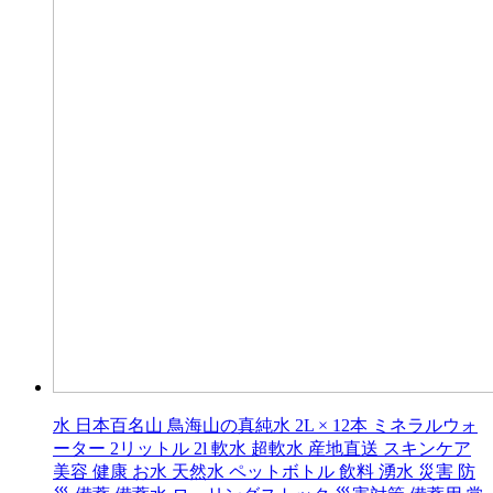
水 日本百名山 鳥海山の真純水 2L × 12本 ミネラルウォ
ーター 2リットル 2l 軟水 超軟水 産地直送 スキンケア
美容 健康 お水 天然水 ペットボトル 飲料 湧水 災害 防