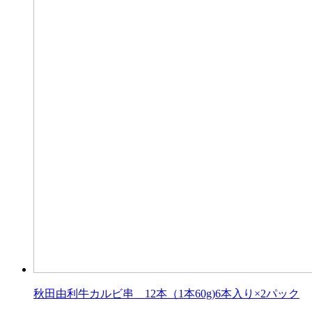
秋田由利牛カルビ串 12本（1本60g)6本入り×2パック