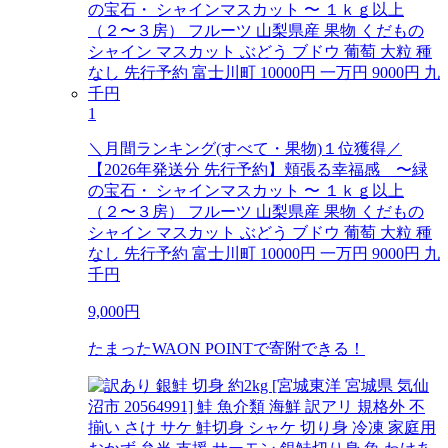
1
＼月間ランキング(すべて・果物)１位獲得／
【2026年発送分 先行予約】頬張る幸福感 〜緑
の宝石・ シャインマスカット 〜 １ｋｇ以上
（２〜３房） フルーツ 山梨県産 果物 くだもの
シャイン マスカット ぶどう ブドウ 葡萄 大粒 種
なし 先行予約 富士川町 10000円 一万円 9000円 九
千円
9,000
円
たまったWAON POINTで寄附できる！