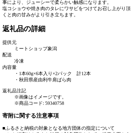
事により、ジューシーで柔らかい触感になります。
塩コショウや焼き肉のタレにワサビをつけてお召し上がり頂
くと肉の甘みがより引き立ちます。
返礼品の詳細
提供元
ミートショップ象潟
配送
冷凍
内容量
・1本60g×6本入り×2パック 計12本
・秋田県産由利牛肩ばら肉
返礼品注記
※画像はイメージです。
※商品コード: 59340758
寄附に関する注意事項
■ふるさと納税の対象となる地方団体の指定について