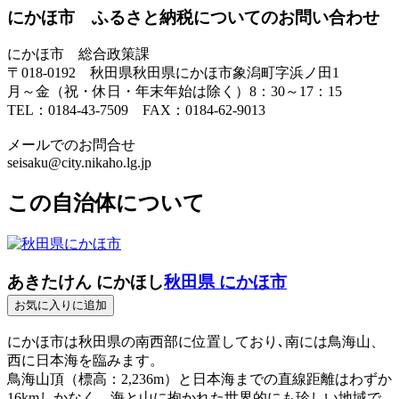
にかほ市 ふるさと納税についてのお問い合わせ
にかほ市 総合政策課
〒018-0192 秋田県秋田県にかほ市象潟町字浜ノ田1
月～金（祝・休日・年末年始は除く）8：30～17：15
TEL：0184-43-7509 FAX：0184-62-9013
メールでのお問合せ
seisaku@city.nikaho.lg.jp
この自治体について
あきたけん にかほし
秋田県 にかほ市
お気に入りに追加
にかほ市は秋田県の南西部に位置しており､南には鳥海山、
西に日本海を臨みます。
鳥海山頂（標高：2,236m）と日本海までの直線距離はわずか
16kmしかなく、海と山に抱かれた世界的にも珍しい地域で