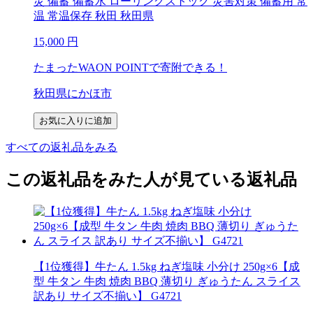
災 備蓄 備蓄水 ローリングストック 災害対策 備蓄用 常
温 常温保存 秋田 秋田県
15,000
円
たまったWAON POINTで寄附できる！
秋田県にかほ市
お気に入りに追加
すべての返礼品をみる
この返礼品をみた人が見ている返礼品
【1位獲得】牛たん 1.5kg ねぎ塩味 小分け 250g×6【成
型 牛タン 牛肉 焼肉 BBQ 薄切り ぎゅうたん スライス
訳あり サイズ不揃い】 G4721