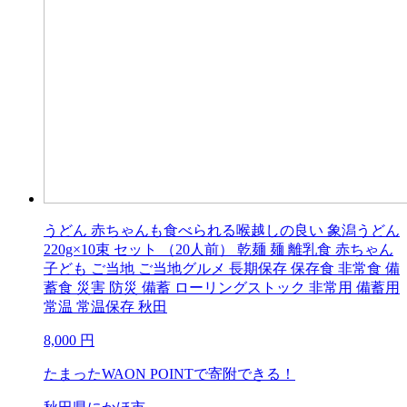
うどん 赤ちゃんも食べられる喉越しの良い 象潟うどん
220g×10束 セット （20人前） 乾麺 麺 離乳食 赤ちゃん
子ども ご当地 ご当地グルメ 長期保存 保存食 非常食 備
蓄食 災害 防災 備蓄 ローリングストック 非常用 備蓄用
常温 常温保存 秋田
8,000
円
たまったWAON POINTで寄附できる！