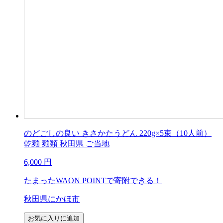
のどごしの良い きさかたうどん 220g×5束（10人前）
乾麺 麺類 秋田県 ご当地
6,000
円
たまったWAON POINTで寄附できる！
秋田県にかほ市
お気に入りに追加