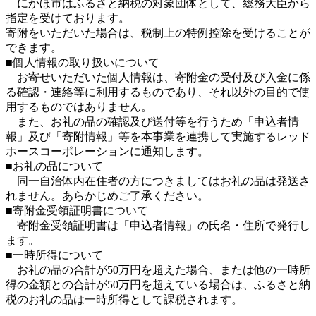
にかほ市はふるさと納税の対象団体として、総務大臣から
指定を受けております。
寄附をいただいた場合は、税制上の特例控除を受けることが
できます。
■個人情報の取り扱いについて
お寄せいただいた個人情報は、寄附金の受付及び入金に係
る確認・連絡等に利用するものであり、それ以外の目的で使
用するものではありません。
また、お礼の品の確認及び送付等を行うため「申込者情
報」及び「寄附情報」等を本事業を連携して実施するレッド
ホースコーポレーションに通知します。
■お礼の品について
同一自治体内在住者の方につきましてはお礼の品は発送さ
れません。あらかじめご了承ください。
■寄附金受領証明書について
寄附金受領証明書は「申込者情報」の氏名・住所で発行し
ます。
■一時所得について
お礼の品の合計が50万円を超えた場合、または他の一時所
得の金額との合計が50万円を超えている場合は、ふるさと納
税のお礼の品は一時所得として課税されます。