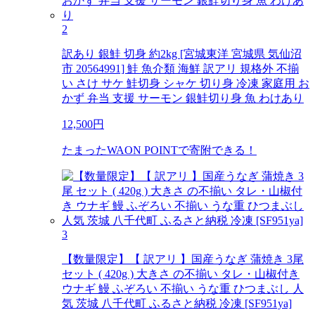
2
訳あり 銀鮭 切身 約2kg [宮城東洋 宮城県 気仙沼
市 20564991] 鮭 魚介類 海鮮 訳アリ 規格外 不揃
い さけ サケ 鮭切身 シャケ 切り身 冷凍 家庭用 お
かず 弁当 支援 サーモン 銀鮭切り身 魚 わけあり
12,500
円
たまったWAON POINTで寄附できる！
3
【数量限定】【 訳アリ 】国産うなぎ 蒲焼き 3尾
セット ( 420g ) 大きさ の不揃い タレ・山椒付き
ウナギ 鰻 ふぞろい 不揃い うな重 ひつまぶし 人
気 茨城 八千代町 ふるさと納税 冷凍 [SF951ya]