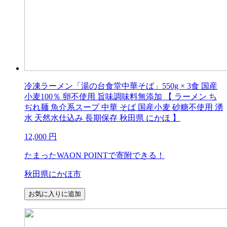
冷凍ラーメン「湯の台食堂中華そば」550g × 3食 国産
小麦100％ 卵不使用 旨味調味料無添加 【 ラーメン ち
ぢれ麺 魚介系スープ 中華 そば 国産小麦 砂糖不使用 湧
水 天然水仕込み 長期保存 秋田県 にかほ 】
12,000
円
たまったWAON POINTで寄附できる！
秋田県にかほ市
お気に入りに追加