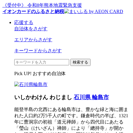
《受付中》 令和8年熊本地震緊急支援
イオンカードのふるさと納税
応援する
自治体をさがす
エリアからさがす
キーワードからさがす
検索する
Pick UP! おすすめ自治体
いしかわけん わじまし
石川県 輪島市
能登半島の北西にある輪島市は、豊かな緑と海に囲ま
れた人口約2万5千人の町です。鎌倉時代の半ば、1321
年に曹洞宗の初祖「道元禅師」から四代目にあたる
「瑩山（けいざん）禅師」により「總持寺」が開か