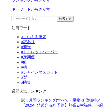
ランキングからさがす
キーワードからさがす
検索する
注目ワード
#まいふる限定
#訳あり
#新米
#トイレットペーパー
#定期便
#鮭
#桃
#シャインマスカット
#梨
#防災
週間人気ランキング