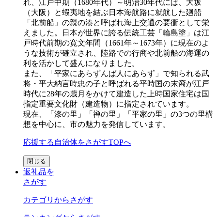
れ、江戸中期（1680年代）～明治30年代には、大坂
（大阪）と蝦夷地を結ぶ日本海航路に就航した廻船
「北前船」の親の湊と呼ばれ海上交通の要衝として栄
えました。日本が世界に誇る伝統工芸「輪島塗」は江
戸時代前期の寛文年間（1661年～1673年）に現在のよ
うな技術が確立され、陸路での行商や北前船の海運の
利を活かして盛んになりました。
また、「平家にあらずんば人にあらず」で知られる武
将・平大納言時忠の子と呼ばれる平時国の末裔が江戸
時代に28年の歳月をかけて建造した上時国家住宅は国
指定重要文化財（建造物）に指定されています。
現在、「漆の里」「禅の里」「平家の里」の3つの里構
想を中心に、市の魅力を発信しています。
応援する自治体をさがすTOPへ
閉じる
返礼品を
さがす
カテゴリからさがす