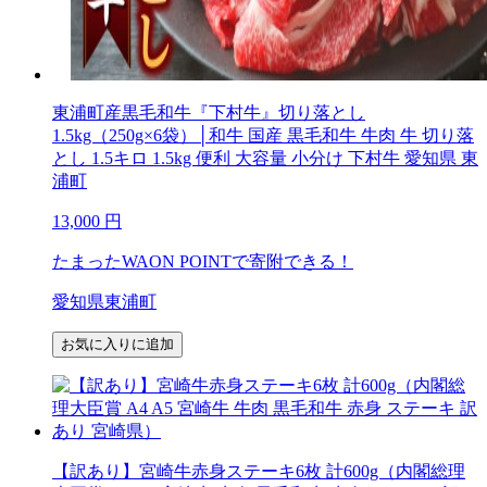
東浦町産黒毛和牛『下村牛』切り落とし
1.5kg（250g×6袋）│和牛 国産 黒毛和牛 牛肉 牛 切り落
とし 1.5キロ 1.5kg 便利 大容量 小分け 下村牛 愛知県 東
浦町
13,000
円
たまったWAON POINTで寄附できる！
愛知県東浦町
お気に入りに追加
【訳あり】宮崎牛赤身ステーキ6枚 計600g（内閣総理