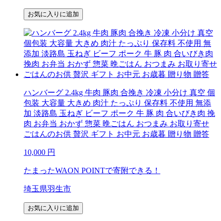
お気に入りに追加
ハンバーグ 2.4kg 牛肉 豚肉 合挽き 冷凍 小分け 真空 個
包装 大容量 大きめ 肉汁 たっぷり 保存料 不使用 無添
加 淡路島 玉ねぎ ビーフ ポーク 牛 豚 肉 合いびき肉 挽
肉 お弁当 おかず 惣菜 晩ごはん おつまみ お取り寄せ
ごはんのお供 贅沢 ギフト お中元 お歳暮 贈り物 贈答
10,000
円
たまったWAON POINTで寄附できる！
埼玉県羽生市
お気に入りに追加