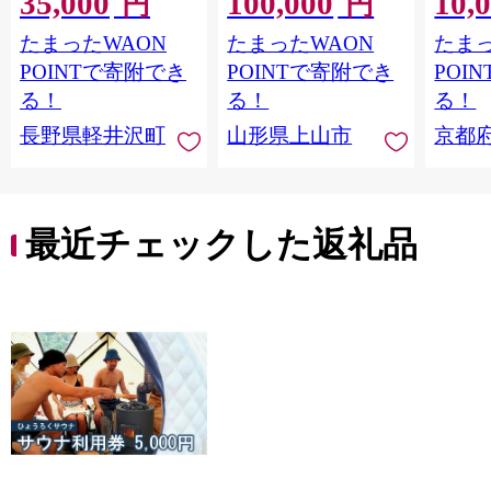
35,000
100,000
10,
円
円
たまったWAON
たまったWAON
たまっ
POINTで寄附でき
POINTで寄附でき
POI
る！
る！
る！
長野県軽井沢町
山形県上山市
京都
最近チェックした返礼品