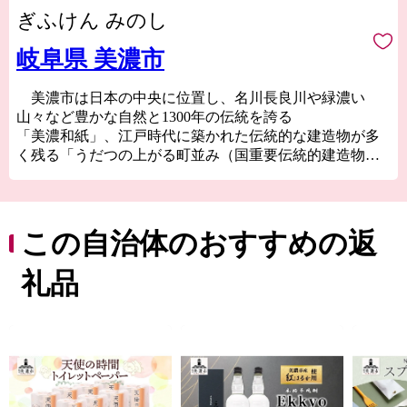
ぎふけん みのし
岐阜県 美濃市
美濃市は日本の中央に位置し、名川長良川や緑濃い
山々など豊かな自然と1300年の伝統を誇る
「美濃和紙」、江戸時代に築かれた伝統的な建造物が多
く残る「うだつの上がる町並み（国重要伝統的建造物群
保存地区）」などがあり、伝統文化が息づくまちです。
また、「うだつの上がる町並み」で毎年開催される美
濃和紙あかりアート展は、数多くの独創的なあかりの作
品が展示され、幻想的な世界が醸し出されます。
この自治体のおすすめの返
礼品