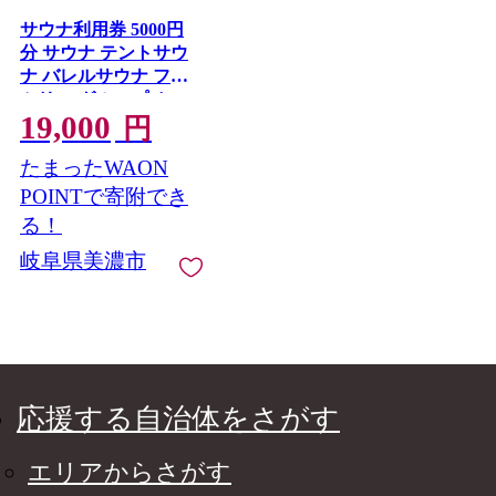
サウナ利用券 5000円
分 サウナ テントサウ
ナ バレルサウナ ファ
ミリー グループ カッ
19,000
プル 大自然 整う ロウ
円
リュ BBQ サ飯 外気浴
たまったWAON
清流 大自然 貸切り 旅
行 アウトドア アクテ
POINTで寄附でき
ィビティ 癒やし 瓢麓
る！
苑 ひょうろくサウナ
岐阜県美濃市
岐阜県 美濃市
応援する自治体をさがす
エリアからさがす