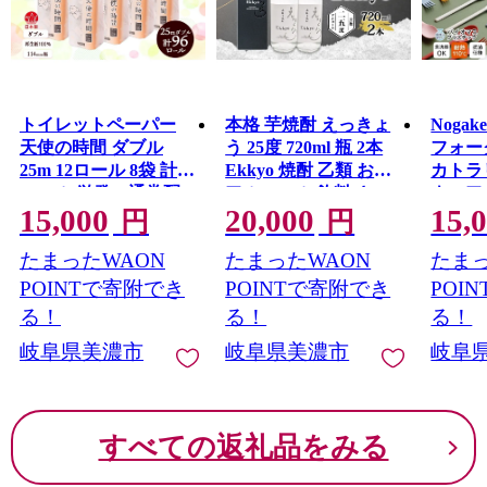
トイレットペーパー
本格 芋焼酎 えっきょ
Nogak
天使の時間 ダブル
う 25度 720ml 瓶 2本
フォー
25m 12ロール 8袋 計96
Ekkyo 焼酎 乙類 お酒
カトラ
ロール 単発・通常配
アルコール 飲料 さつ
ウェア
15,000
20,000
15,
送
まいも 紅はるか 芋 い
当 ピ
円
円
も イモ G酵母 オリジ
雑貨 
たまったWAON
たまったWAON
たまっ
ナル 晩酌 家飲み プレ
れ ス
ゼント 贈り物 ギフト
器対応 
POINTで寄附でき
POINTで寄附でき
POI
父の日 お中元 お歳暮
コ バ
る！
る！
る！
誕生日 自家用 送料無
ィナブ
岐阜県美濃市
岐阜県美濃市
岐阜
料 紫屋 岐阜県 美濃市
無料 
成 岐
すべての返礼品をみる