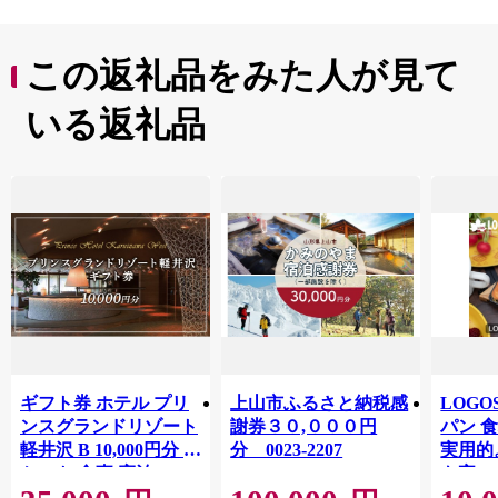
この返礼品をみた人が見て
いる返礼品
ギフト券 ホテル プリ
上山市ふるさと納税感
LOG
ンスグランドリゾート
謝券３０,０００円
パン 
軽井沢 B 10,000円分 チ
分 0023-2207
実用的
ケット 食事 宿泊
も家の
81062