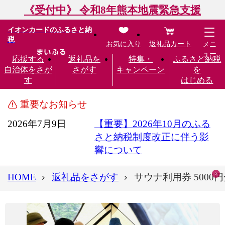
《受付中》 令和8年熊本地震緊急支援
イオンカードのふるさと納
税
お気に入り
返礼品カート
メニ
ュー
応援する
返礼品を
特集・
ふるさと納税
自治体をさが
さがす
キャンペーン
を
す
はじめる
重要なお知らせ
2026年7月9日
【重要】2026年10月のふる
さと納税制度改正に伴う影
響について
HOME
返礼品をさがす
サウナ利用券 5000