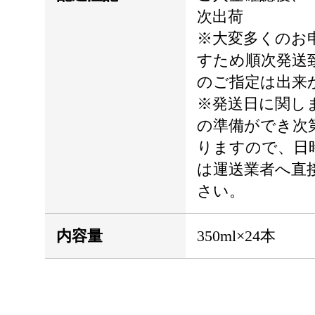
次出荷
※大変多くのお
すため順次発送
のご指定は出来
※発送日に関し
の準備ができ次
りますので、日
は運送業者へ直
さい。
内容量
350ml×24本