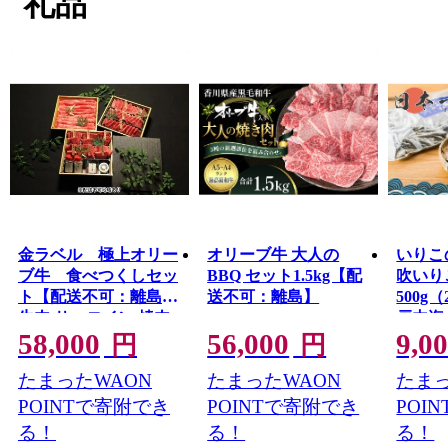
礼品
製造まで一貫して行うことで、鮮度にこだわって生産し
ています。
ゆったりとした時間が流れるまち、観音寺市へ、是非、
お越しください。
金ラベル 極上オリー
オリーブ牛 大人の
いりこ
ブ牛 食べつくしセッ
BBQ セット1.5kg【配
吹いり
ト【配送不可：離島】
送不可：離島】
500g（
牛肉 サーロイン 焼肉
戸内海
58,000
56,000
9,0
バーベキュー お肉 サ
タクチ
円
円
ーロインスライス
工食品
たまったWAON
たまったWAON
たまっ
子様に
健康 海
POINTで寄附でき
POINTで寄附でき
POI
介類 
る！
る！
る！
特産品