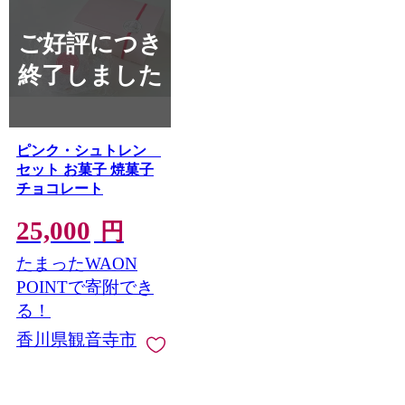
ご好評につき
終了しました
ピンク・シュトレン
セット お菓子 焼菓子
チョコレート
25,000
円
たまったWAON
POINTで寄附でき
る！
香川県観音寺市