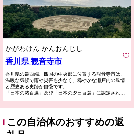
かがわけん かんおんじし
香川県 観音寺市
香川県の最西端、四国の中央部に位置する観音寺市は、
温暖な気候で雨や災害も少なく、穏やかな瀬戸内の風情
と歴史ある史跡が自慢です。
「日本の渚百選」及び「日本の夕日百選」に認定されて
いる有明浜には、本市のシンボルとも言える巨大な銭形
の砂絵「寛永通宝」が描かれており、この砂絵を見た人
は健康で長生きができ、お金に不自由しないと伝えられ
ています。
この自治体のおすすめの返
沖合にある伊吹島では、讃岐うどんのダシには欠かせな
い観音寺ブランド「伊吹いりこ」を、網元が水揚げから