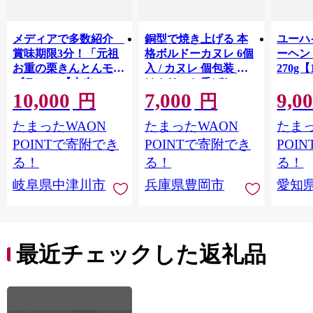
メディアで多数紹介
銅型で焼き上げる 本
ユーハ
賞味期限3分！「元祖
格ボルドーカヌレ 6個
ーヘ
お重の栗きんとんモン
入 / カヌレ 個包装 外
270g【
ブラン」 【未来のご
はカリッと香ばしい
10,000
7,000
9,0
褒美】スイーツ 栗 モ
中はもっちり ラム酒
円
円
ンブラン くりきんと
バニラ お取り寄せ ス
たまったWAON
たまったWAON
たまっ
ん デザート ご褒美 お
イーツ 焼き菓子 詰め
取り寄せ くり お菓子
合わせ ホワイトデー
POINTで寄附でき
POINTで寄附でき
POI
菓子 F4N-2298
お返し 冷凍 手作り 化
る！
る！
る！
粧箱入り ギフト TAS
岐阜県中津川市
兵庫県豊岡市
愛知
BAKE
最近チェックした返礼品