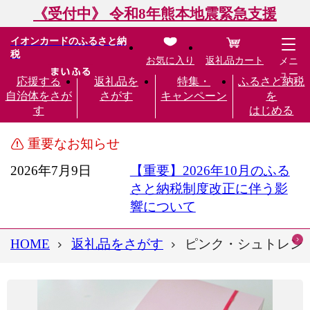
《受付中》 令和8年熊本地震緊急支援
イオンカードのふるさと納
税
お気に入り
返礼品カート
メニ
ュー
応援する
返礼品を
特集・
ふるさと納税
自治体をさが
さがす
キャンペーン
を
す
はじめる
重要なお知らせ
2026年7月9日
【重要】2026年10月のふる
さと納税制度改正に伴う影
響について
HOME
返礼品をさがす
ピンク・シュトレン 