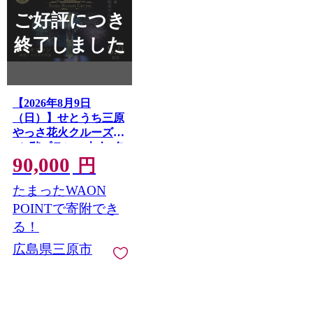
ご好評につき
終了しました
【2026年8月9日
（日）】せとうち三原
やっさ花火クルーズ
（1階プラン・大人2名
90,000
席）船上観覧 花火大
円
会 夏祭り 祭り まつり
たまったWAON
はなび 特別席 イベン
ト 瀬戸内海 広島県三
POINTで寄附でき
原市 ヤッサ 043071
る！
広島県三原市