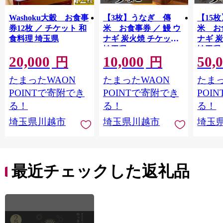
Washoku大穀 お食事
【3枚】うなぎ 傳
【15
券12枚 ／ チケット 和
米 お食事券 ／ 鰻 ウ
米 お
食料理 埼玉県
ナギ 炭火焼 チケット
ナギ 
埼玉県
埼玉県
20,000
10,000
50,
円
円
たまったWAON
たまったWAON
たまっ
POINTで寄附でき
POINTで寄附でき
POI
る！
る！
る！
埼玉県川越市
埼玉県川越市
埼玉
最近チェックした返礼品