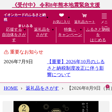
《受付中》 令和8年熊本地震緊急支援
イオンカードのふるさと納
税
お気に入り
返礼品カート
メニ
ュー
応援する
返礼品を
特集・
ふるさと納税
自治体をさが
さがす
キャンペーン
を
す
はじめる
重要なお知らせ
2026年7月9日
【重要】2026年10月のふる
さと納税制度改正に伴う影
響について
HOME
返礼品をさがす
【2026年8月9日（