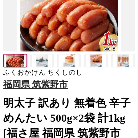
ふくおかけん ちくしのし
福岡県 筑紫野市
明太子 訳あり 無着色 辛子
めんたい 500g×2袋 計1kg
[福さ屋 福岡県 筑紫野市