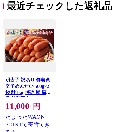
最近チェックした返礼品
明太子 訳あり 無着色
辛子めんたい 500g×2
袋 計1kg [福さ屋 福岡
県 筑紫野市 21760584]
11,000
たらこ ふくさや 辛子
円
明太子 めんたいこ ふ
たまったWAON
くさや めんたい 福岡
博多 博多名物 冷凍 訳
POINTで寄附でき
あり 訳アリ 家庭用 お