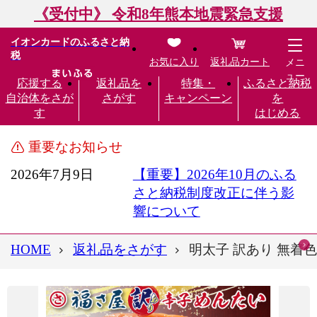
《受付中》 令和8年熊本地震緊急支援
イオンカードのふるさと納
税
お気に入り
返礼品カート
メニ
ュー
応援する
返礼品を
特集・
ふるさと納税
自治体をさが
さがす
キャンペーン
を
す
はじめる
重要なお知らせ
2026年7月9日
【重要】2026年10月のふる
さと納税制度改正に伴う影
響について
HOME
返礼品をさがす
明太子 訳あり 無着色 