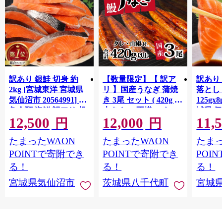
訳あり 銀鮭 切身 約
【数量限定】【 訳ア
訳あり
2kg [宮城東洋 宮城県
リ 】国産うなぎ 蒲焼
落とし 
気仙沼市 20564991] 鮭
き 3尾 セット ( 420g )
125gx
魚介類 海鮮 訳アリ 規
大きさ の不揃い タ
城県 
12,500
12,000
11,
格外 不揃い さけ サケ
レ・山椒付き ウナギ
20564
円
円
鮭切身 シャケ 切り身
鰻 ふぞろい 不揃い う
お刺し
たまったWAON
たまったWAON
たまっ
冷凍 家庭用 おかず 弁
な重 ひつまぶし 人気
生 生
当 支援 サーモン 銀鮭
茨城 八千代町 ふるさ
鮭 銀鮭
POINTで寄附でき
POINTで寄附でき
POI
切り身 魚 わけあり
と納税 冷凍 [SF951ya]
介
る！
る！
る！
宮城県気仙沼市
茨城県八千代町
宮城