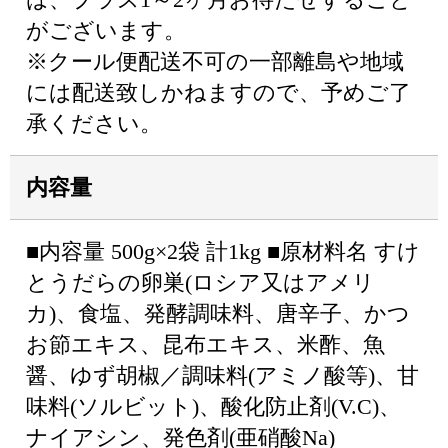
がございます。
※クール便配送不可の一部離島や地域
には配送致しかねますので、予めご了
承ください。
内容量
■内容量 500g×2袋 計1kg ■原材料名 すけ
とうだらの卵巣(ロシア又はアメリ
カ)、食塩、発酵調味料、唐辛子、かつ
お節エキス、昆布エキス、米酢、魚
醤、ゆず胡椒／調味料(アミノ酸等)、甘
味料(ソルビット)、酸化防止剤(V.C)、
ナイアシン、発色剤(亜硝酸Na)