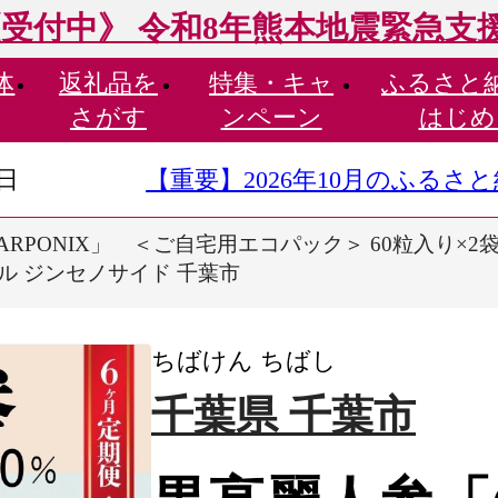
受付中》 令和8年熊本地震緊急支
体
返礼品を
特集・
キャ
ふるさと
さがす
ンペーン
はじめ
9日
【重要】2026年10月のふる
RPONIX」 ＜ご自宅用エコパック＞ 60粒入り×2袋
ル ジンセノサイド 千葉市
ちばけん ちばし
千葉県 千葉市