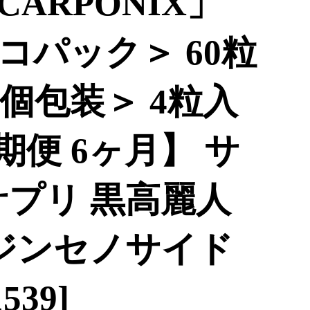
CARPONIX」
コパック＞ 60粒
個包装＞ 4粒入
期便 6ヶ月】 サ
サプリ 黒高麗人
 ジンセノサイド
539]