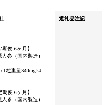
会社
返礼品注記
定期便 6ヶ月】
麗人参（国内製造）
（1粒重量340mg×4
定期便 6ヶ月】
麗人参（国内製造）