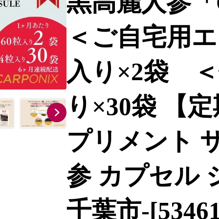
黒高麗人参「
＜ご自宅用エ
入り×2袋 ＜
り×30袋 【定
プリメント 
参 カプセル
千葉市-[53461