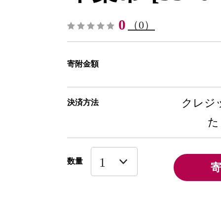
0
（0）
寄附金額
クレジッ
決済方法
た
数量