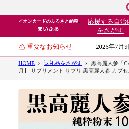
《
応援する
自治
イオンカードのふるさと納税
をさがす
重要なお知らせ
2026年7月
HOME
返礼品をさがす
黒高麗人参「CA
月】 サプリメント サプリ 黒高麗人参 カプセ