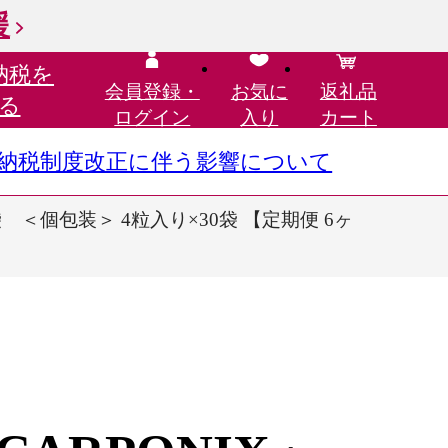
援
納税を
会員登録・
お気に
返礼品
る
ログイン
入り
カート
さと納税制度改正に伴う影響について
 ＜個包装＞ 4粒入り×30袋 【定期便 6ヶ