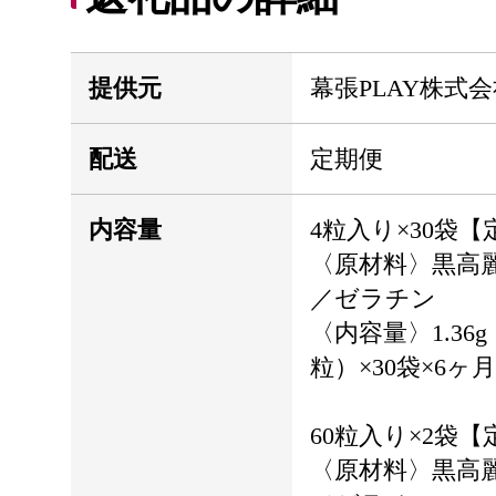
提供元
幕張PLAY株式
配送
定期便
内容量
4粒入り×30袋【
〈原材料〉黒高
／ゼラチン
〈内容量〉1.36g
粒）×30袋×6ヶ月
60粒入り×2袋【
〈原材料〉黒高