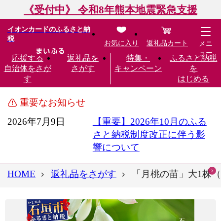
《受付中》 令和8年熊本地震緊急支援
イオンカードのふるさと納
税
お気に入り
返礼品カート
メニ
ュー
応援する
返礼品を
特集・
ふるさと納税
自治体をさが
さがす
キャンペーン
を
す
はじめる
重要なお知らせ
2026年7月9日
【重要】2026年10月のふる
さと納税制度改正に伴う影
響について
HOME
返礼品をさがす
「月桃の苗」大1株（特