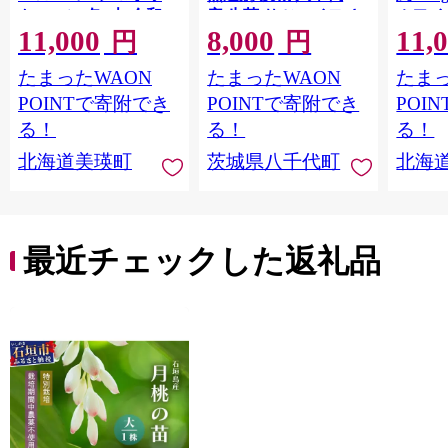
トコーン 各6本 令和8
産 生芋 サツマイモ さ
ホワイ
11,000
8,000
11,
年産 おおとり｜スイ
つま芋 焼き芋 やきい
め ラ
円
円
ートコーン 朝採れ 朝
も 芋 イモ 野菜 不揃い
ろこし
たまったWAON
たまったWAON
たまっ
もぎ 新鮮 トウモロコ
規格外 長期熟成 おや
トコー
シ コーン 美瑛町 美瑛
つ デザート 秋 旬 農家
いとう
POINTで寄附でき
POINTで寄附でき
POI
びえい [011-67]
直送 【 先行予約 2026
道 白 
る！
る！
る！
年10月下旬以降発送
イーツ
北海道美瑛町
茨城県八千代町
北海
】 [AX010ya]
ろこし
もろこ
最近チェックした返礼品