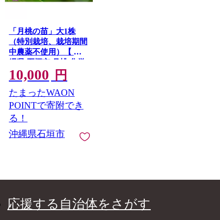
「月桃の苗」大1株
（特別栽培、栽培期間
中農薬不使用）【 沖
縄県 石垣市 月桃 化学
10,000
肥料不使用 苗 】OI-14
円
たまったWAON
POINTで寄附でき
る！
沖縄県石垣市
応援する自治体をさがす