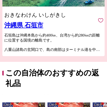
おきなわけん いしがきし
沖縄県 石垣市
石垣島は沖縄本島から約400㎞、台湾から約280㎞の距離
に位置する国境の離島です。
八重山諸島の玄関口で、島の南部はターミナル港を中心
に観光や商業の地として栄えています。亜熱帯ならでは
の温暖な気候の石垣島は、島全体に豊かで雄大な自然が
広がり、世界有数のサンゴ礁の美しい海が日常に溶け込
んでいます。
この自治体のおすすめの返
石垣市では、そんな島の魅力を感じていただけるふるさ
礼品
と納税のお礼の品を豊富にご用意しております。