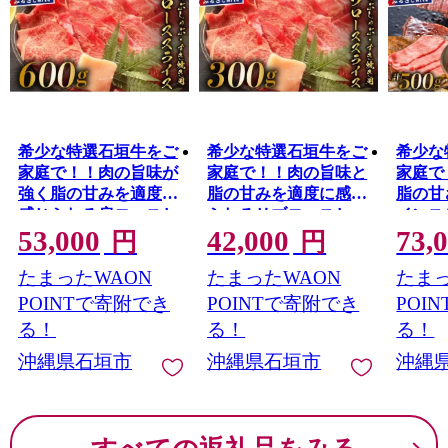
希少な特選石垣牛をご
希少な特選石垣牛をご
希少な
家庭で！！肉の旨味が
家庭で！！肉の旨味と
家庭で
強く脂の甘みを適度に
脂の甘みを適度に感じ
脂の甘
感じられる肩ロースし
られるリブロースしゃ
インス
53,000
42,000
73,
ゃぶしゃぶ、すき焼き
ぶしゃぶ、すき焼き用
ーロイ
円
円
用スライス 合計600g |
スライス 300g | 沖縄
用 贅
たまったWAON
たまったWAON
たまっ
沖縄 石垣 特選 牛 肩
石垣 特選 牛 リブ ロー
ット合計
ロース 肉 すき焼き し
ス 肉 すき焼き しゃぶ
垣 特選
POINTで寄附でき
POINTで寄附でき
POI
ゃぶしゃぶ 真空 冷凍 |
しゃぶ 真空 冷凍 | IM-
ン ス
る！
る！
る！
IM-64
67
ゃぶ 贅
沖縄県石垣市
沖縄県石垣市
沖縄
IM-72