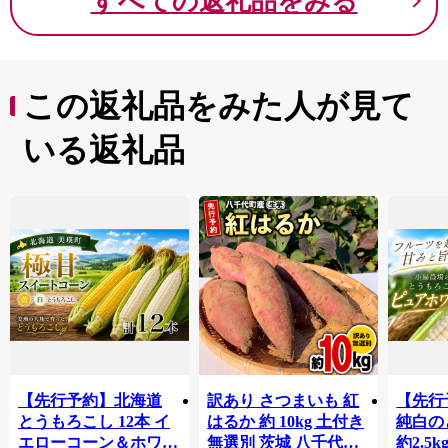
すべての返礼品をみる
この返礼品をみた人が見て
いる返礼品
【先行予約】北海道
訳あり さつまいも 紅
【先行
とうもろこし 12本 イ
はるか 約 10kg 土付き
純白の
エローコーン＆ホワイ
無選別 茨城 八千代町
約2.5