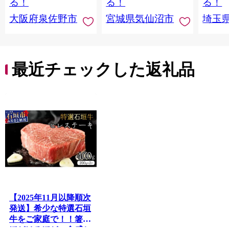
る！
る！
る！
まみ 
大阪府泉佐野市
宮城県気仙沼市
埼玉
んのお
お中元
贈答
最近チェックした返礼品
【2025年11月以降順次
発送】希少な特選石垣
牛をご家庭で！！箸で