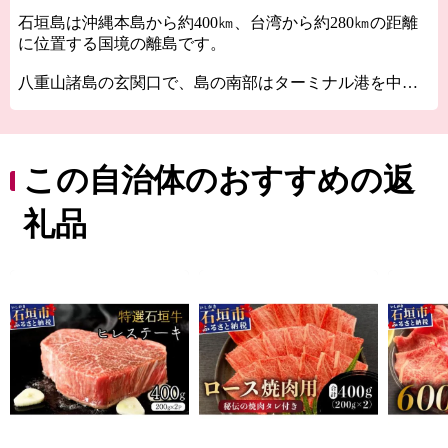
石垣島は沖縄本島から約400㎞、台湾から約280㎞の距離
に位置する国境の離島です。
八重山諸島の玄関口で、島の南部はターミナル港を中心
に観光や商業の地として栄えています。亜熱帯ならでは
の温暖な気候の石垣島は、島全体に豊かで雄大な自然が
広がり、世界有数のサンゴ礁の美しい海が日常に溶け込
んでいます。
この自治体のおすすめの返
石垣市では、そんな島の魅力を感じていただけるふるさ
礼品
と納税のお礼の品を豊富にご用意しております。