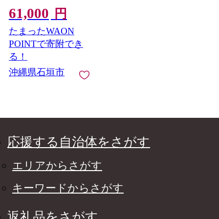
ほどけるほどの食感と
61,000
肉の旨味溢れるヒレス
円
テーキ 合計400g | 沖縄
たまったWAON
石垣 特選 牛 ヒレ ステ
ーキ 肉 真空 冷凍 | IM-
POINTで寄附でき
69
る！
沖縄県石垣市
応援する自治体をさがす
エリアからさがす
キーワードからさがす
返礼品をさがす