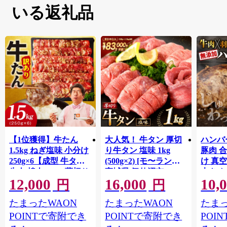
いる返礼品
【1位獲得】牛たん
大人気！ 牛タン 厚切
ハンバー
1.5kg ねぎ塩味 小分け
り牛タン 塩味 1kg
豚肉 
250g×6【成型 牛タン
(500g×2) [モ〜ランド
け 真
牛肉 焼肉 BBQ 薄切り
宮城県 気仙沼市
大きめ
12,000
16,000
10,
ぎゅうたん スライス
20564660] 肉 牛肉 精肉
保存料
円
円
訳あり サイズ不揃
牛たん 牛タン塩 牛た
淡路島
たまったWAON
たまったWAON
たまっ
い】 G4721
ん塩 冷凍 焼肉 BBQ ア
ポーク 
ウトドア バーベキュ
き肉 
POINTで寄附でき
POINTで寄附でき
POI
ー 厚切り タン
ず 惣