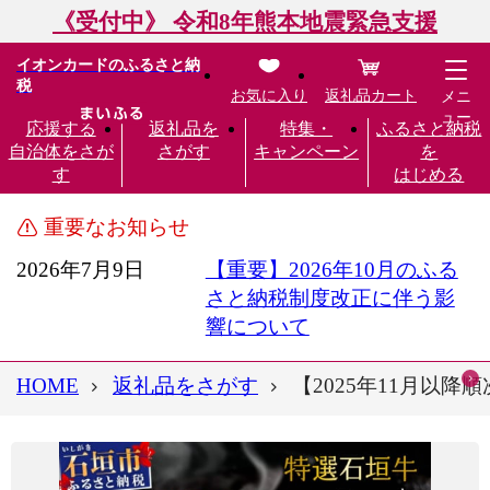
《受付中》 令和8年熊本地震緊急支援
イオンカードのふるさと納
税
お気に入り
返礼品カート
メニ
ュー
応援する
返礼品を
特集・
ふるさと納税
自治体をさが
さがす
キャンペーン
を
す
はじめる
重要なお知らせ
2026年7月9日
【重要】2026年10月のふる
さと納税制度改正に伴う影
響について
HOME
返礼品をさがす
【2025年11月以降