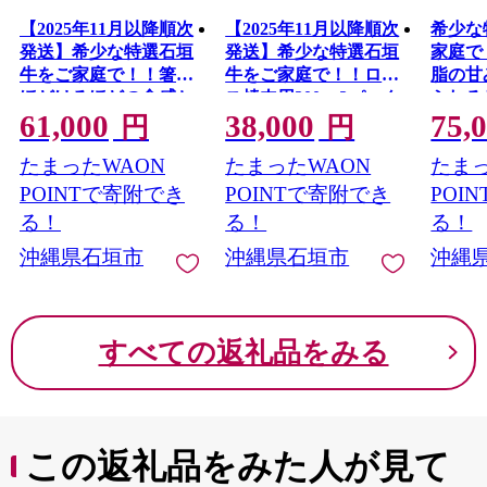
【2025年11月以降順次
【2025年11月以降順次
希少な
発送】希少な特選石垣
発送】希少な特選石垣
家庭で
牛をご家庭で！！箸で
牛をご家庭で！！ロー
脂の甘
ほどけるほどの食感と
ス焼肉用200g×2パック
られる
61,000
38,000
75,
肉の旨味溢れるヒレス
& 石垣牛 MARU秘伝
ぶしゃ
円
円
テーキ 合計400g | 沖縄
の焼肉タレ100ml×1本 |
スライス
たまったWAON
たまったWAON
たまっ
石垣 特選 牛 ヒレ ステ
沖縄 石垣 特選 牛 カル
縄 石垣
ーキ 肉 真空 冷凍 | IM-
ビ ナカバラ トモバラ
ロース
POINTで寄附でき
POINTで寄附でき
POI
69
三角バラ バラ 肉 焼肉
ゃぶしゃ
る！
る！
る！
IM-68
真空 冷凍 | IM-65
沖縄県石垣市
沖縄県石垣市
沖縄
すべての返礼品をみる
この返礼品をみた人が見て