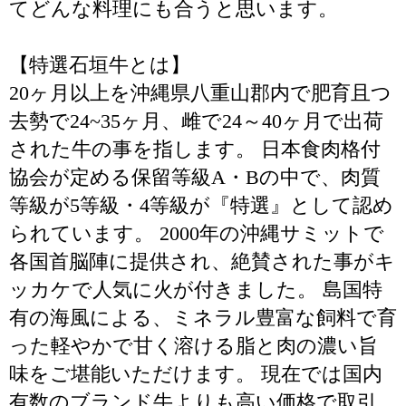
てどんな料理にも合うと思います。
【特選石垣牛とは】
20ヶ月以上を沖縄県八重山郡内で肥育且つ
去勢で24~35ヶ月、雌で24～40ヶ月で出荷
された牛の事を指します。 日本食肉格付
協会が定める保留等級A・Bの中で、肉質
等級が5等級・4等級が『特選』として認め
られています。 2000年の沖縄サミットで
各国首脳陣に提供され、絶賛された事がキ
ッカケで人気に火が付きました。 島国特
有の海風による、ミネラル豊富な飼料で育
った軽やかで甘く溶ける脂と肉の濃い旨
味をご堪能いただけます。 現在では国内
有数のブランド牛よりも高い価格で取引