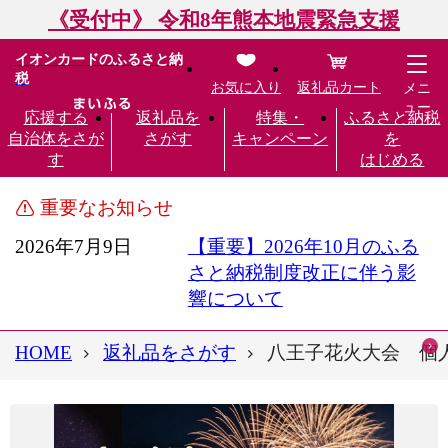
《受付中》 令和8年熊本地震緊急支援
イオンカードのふるさと納
税
お気に入り
返礼品カート
メニ
ュー
応援する
返礼品を
特集・
ふるさと納税
自治体をさが
さがす
キャンペーン
を
す
はじめる
重要なお知らせ
2026年7月9日
【重要】2026年10月のふる
さと納税制度改正に伴う影
響について
HOME
返礼品をさがす
八王子花火大会 個人