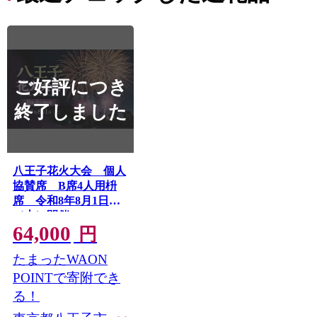
ご好評につき
終了しました
八王子花火大会 個人
協賛席 B席4人用枡
席 令和8年8月1日
（土）開催
64,000
円
たまったWAON
POINTで寄附でき
る！