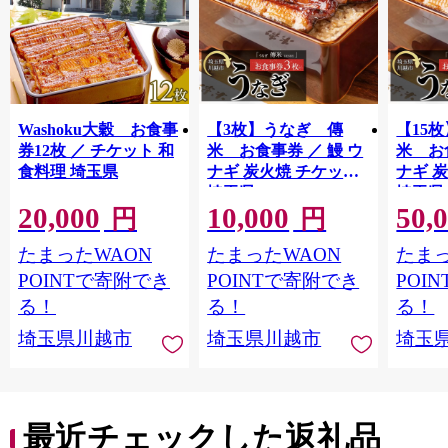
Washoku大穀 お食事
【3枚】うなぎ 傳
【15
券12枚 ／ チケット 和
米 お食事券 ／ 鰻 ウ
米 お
食料理 埼玉県
ナギ 炭火焼 チケット
ナギ 
埼玉県
埼玉県
20,000
10,000
50,
円
円
たまったWAON
たまったWAON
たまっ
POINTで寄附でき
POINTで寄附でき
POI
る！
る！
る！
埼玉県川越市
埼玉県川越市
埼玉
最近チェックした返礼品