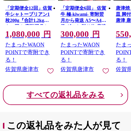
「定期便全12回」佐賀
「定期便全6回」 佐賀
唐津焼
牛シャトーブリアン1
牛 極-kiwami- 寄附翌
皿 脚
枚200g『合計1.2kg』
月から発送 A5〜A4等
唐津 
を12回！ 寄附翌月か
級 ギフト 贈り物 唐津
1,080,000
300,000
550
ら発送 唐津市
市
円
円
たまったWAON
たまったWAON
たまっ
POINTで寄附でき
POINTで寄附でき
POI
る！
る！
る！
佐賀県唐津市
佐賀県唐津市
佐賀
すべての返礼品をみる
この返礼品をみた人が見て