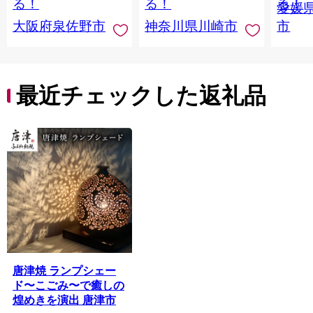
る！
る！
る！
愛媛
川県 川崎市 トイレッ
大阪府泉佐野市
神奈川県川崎市
市
トペーパー 新生活 生
活雑貨 生活用品 とい
れっとぺーぱー 長持
ち 長巻き まとめ 非常
便利 サステナブル エ
最近チェックした返礼品
コ トイレットペーパ
ー 人気 おすすめ
唐津焼 ランプシェー
ド〜こごみ〜で癒しの
煌めきを演出 唐津市