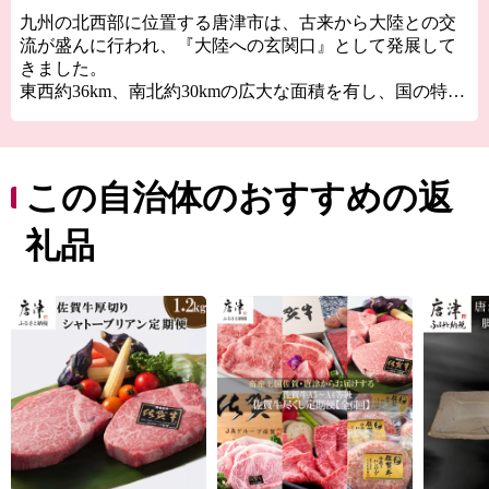
九州の北西部に位置する唐津市は、古来から大陸との交
流が盛んに行われ、『大陸への玄関口』として発展して
きました。
東西約36km、南北約30kmの広大な面積を有し、国の特別
名勝“虹の松原”、玄界灘の荒波が創り出した国の天然記
念物“七ツ釜”、豊臣秀吉の朝鮮出兵の前線基地“名護屋城
跡”、唐津神社の秋季例大祭“唐津くんち”、伝統的工芸
品“唐津焼”、日本三大朝市”呼子の朝市”など、自然・歴
この自治体のおすすめの返
史・文化に溢れています。
礼品