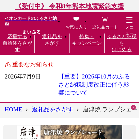
《受付中》 令和8年熊本地震緊急支援
イオンカードのふるさと納
税
お気に入り
返礼品カート
メニ
ュー
応援する
返礼品を
特集・
ふるさと納税
自治体をさが
さがす
キャンペーン
を
す
はじめる
重要なお知らせ
2026年7月9日
【重要】2026年10月のふる
さと納税制度改正に伴う影
響について
HOME
返礼品をさがす
唐津焼 ランプシェー