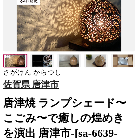
さがけん からつし
佐賀県 唐津市
唐津焼 ランプシェード〜
こごみ〜で癒しの煌めき
を演出 唐津市-[sa-6639-