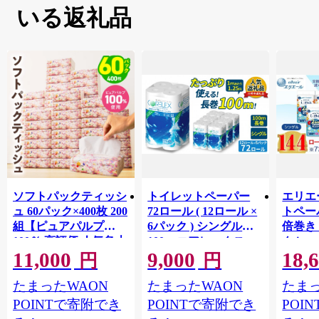
いる返礼品
ソフトパックティッシ
トイレットペーパー
エリエ
ュ 60パック×400枚 200
72ロール ( 12ロール ×
トペー
組【ピュアパルプ
6パック ) シングル
倍巻き 
100％ 高評価 人気急上
100m コアレックス
ク i:n
11,000
9,000
18,
昇 まとめ買い 日用品
FSCリサイクルロール
（シン
円
円
常備品 てぃっしゅ 備
長巻タイプ 再生紙
× 6パ
たまったWAON
たまったWAON
たまっ
蓄 防災 箱なし】
100％ 日用品 消耗品
品 新生
010B1754
防災 備蓄 トイレット
媛県 
POINTで寄附でき
POINTで寄附でき
POI
ペーパー トイレ 神奈