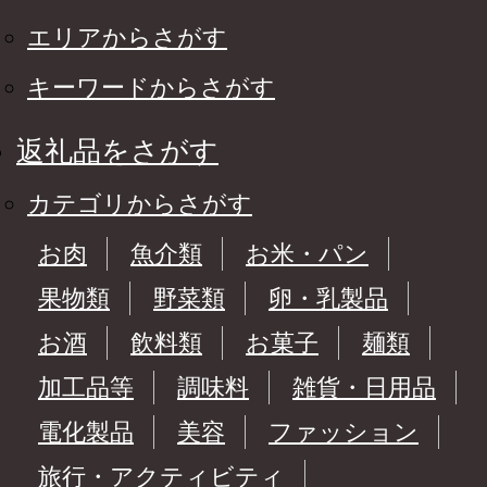
エリアからさがす
キーワードからさがす
返礼品をさがす
カテゴリからさがす
お肉
魚介類
お米・パン
果物類
野菜類
卵・乳製品
お酒
飲料類
お菓子
麺類
加工品等
調味料
雑貨・日用品
電化製品
美容
ファッション
旅行・アクティビティ