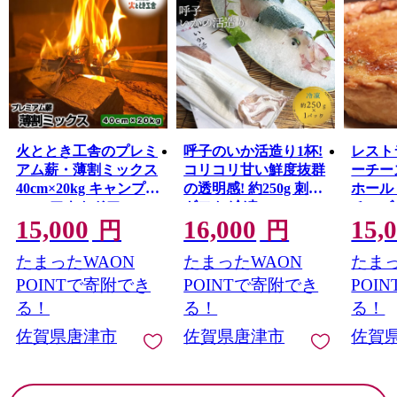
火ととき工舎のプレミ
呼子のいか活造り1杯!
レストラ
アム薪・薄割ミックス
コリコリ甘い鮮度抜群
ーチー
40cm×20kg キャンプ
の透明感! 約250g 刺身
ホール 
BBQ アウトドア
ギフト 冷凍
チーズ
15,000
16,000
15,
円
円
たまったWAON
たまったWAON
たまっ
POINTで寄附でき
POINTで寄附でき
POI
る！
る！
る！
佐賀県唐津市
佐賀県唐津市
佐賀