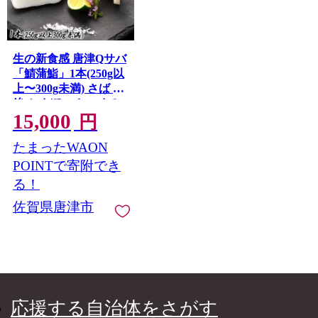
生の新食感 唐津Qサバ
「鯖蒲鮨」1本(250g以
上〜300g未満) さば 蒲
鉾 かまぼこ おつまみ
15,000
ギフト 鯖 サバ 唐津 Q
円
サバ 鯖鮨 呼福 大志 水
たまったWAON
産 魚 海鮮 水産加工 唐
津市
POINTで寄附でき
る！
佐賀県唐津市
応援する自治体をさがす