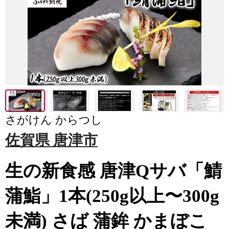
さがけん からつし
佐賀県 唐津市
生の新食感 唐津Qサバ「鯖
蒲鮨」1本(250g以上〜300g
未満) さば 蒲鉾 かまぼこ