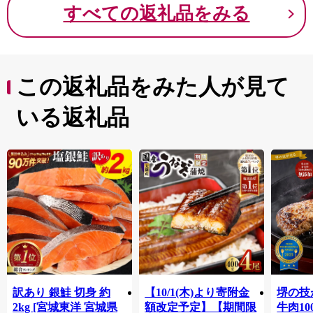
すべての返礼品をみる
この返礼品をみた人が見て
いる返礼品
訳あり 銀鮭 切身 約
【10/1(木)より寄附金
堺の技
2kg [宮城東洋 宮城県
額改定予定】【期間限
牛肉1