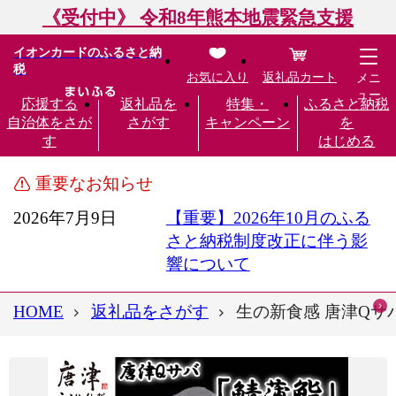
《受付中》 令和8年熊本地震緊急支援
イオンカードのふるさと納
税
お気に入り
返礼品カート
メニ
ュー
応援する
返礼品を
特集・
ふるさと納税
自治体をさが
さがす
キャンペーン
を
す
はじめる
重要なお知らせ
2026年7月9日
【重要】2026年10月のふる
さと納税制度改正に伴う影
響について
HOME
返礼品をさがす
生の新食感 唐津Qサバ「