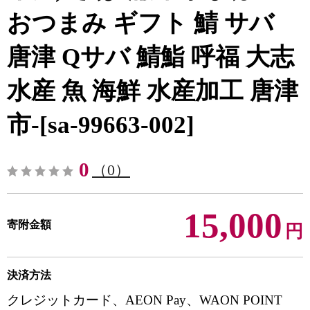
おつまみ ギフト 鯖 サバ
唐津 Qサバ 鯖鮨 呼福 大志
水産 魚 海鮮 水産加工 唐津
市-[sa-99663-002]
0
（0）
15,000
寄附金額
円
決済方法
クレジットカード、AEON Pay、WAON POINT