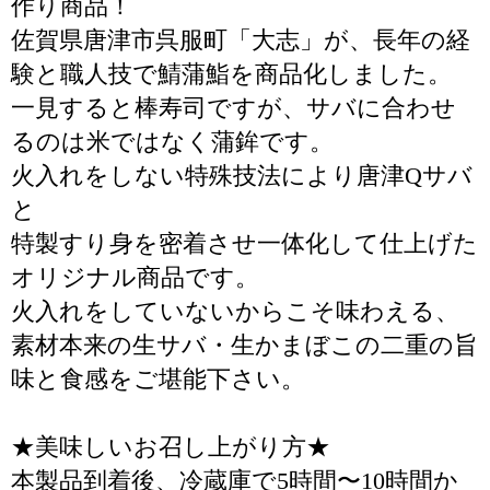
作り商品！
佐賀県唐津市呉服町「大志」が、長年の経
験と職人技で鯖蒲鮨を商品化しました。
一見すると棒寿司ですが、サバに合わせ
るのは米ではなく蒲鉾です。
火入れをしない特殊技法により唐津Qサバ
と
特製すり身を密着させ一体化して仕上げた
オリジナル商品です。
火入れをしていないからこそ味わえる、
素材本来の生サバ・生かまぼこの二重の旨
味と食感をご堪能下さい。
★美味しいお召し上がり方★
本製品到着後、冷蔵庫で5時間〜10時間か