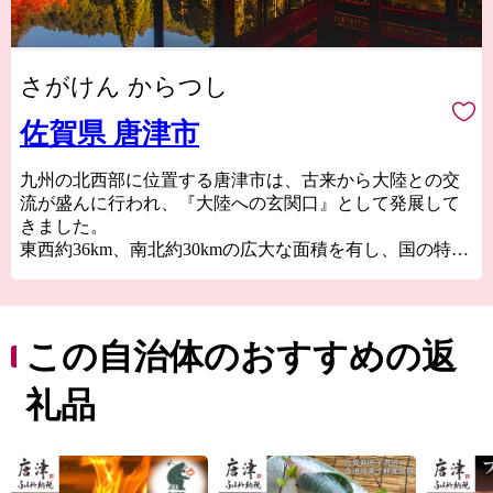
さがけん からつし
佐賀県 唐津市
九州の北西部に位置する唐津市は、古来から大陸との交
流が盛んに行われ、『大陸への玄関口』として発展して
きました。
東西約36km、南北約30kmの広大な面積を有し、国の特別
名勝“虹の松原”、玄界灘の荒波が創り出した国の天然記
念物“七ツ釜”、豊臣秀吉の朝鮮出兵の前線基地“名護屋城
跡”、唐津神社の秋季例大祭“唐津くんち”、伝統的工芸
品“唐津焼”、日本三大朝市”呼子の朝市”など、自然・歴
この自治体のおすすめの返
史・文化に溢れています。
礼品