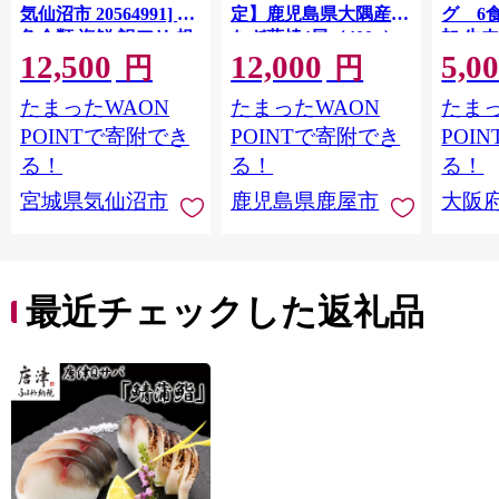
気仙沼市 20564991] 鮭
定】鹿児島県大隅産う
グ 6
魚介類 海鮮 訳アリ 規
なぎ蒲焼4尾（400g）
加 牛
12,500
12,000
5,0
格外 不揃い さけ サケ
ット 6
円
円
鮭切身 シャケ 切り身
メ 温
たまったWAON
たまったWAON
たまっ
冷凍 家庭用 おかず 弁
菜 簡
当 支援 サーモン 銀鮭
すめ 
POINTで寄附でき
POINTで寄附でき
POI
切り身 魚 わけあり
取り寄
る！
る！
る！
料 ふ
宮城県気仙沼市
鹿児島県鹿屋市
大阪
堺市】
最近チェックした返礼品