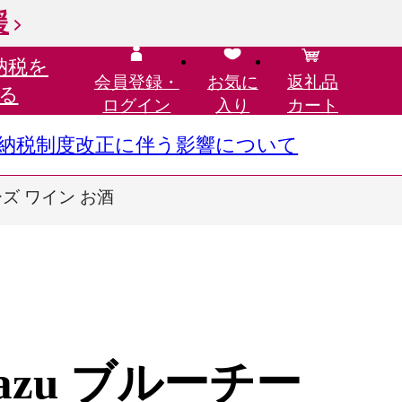
援
納税を
会員登録・
お気に
返礼品
る
ログイン
入り
カート
さと納税制度改正に伴う影響について
ーズ ワイン お酒
zu ブルーチー