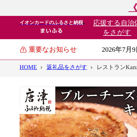
《
応援する
自治
イオンカードのふるさと納税
をさがす
重要なお知らせ
2026年7月
HOME
返礼品をさがす
レストランKaz