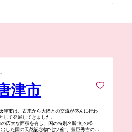
し
 唐津市
唐津市は、古来から大陸との交流が盛んに行わ
として発展してきました。
0kmの広大な面積を有し、国の特別名勝“虹の松
り出した国の天然記念物“七ツ釜”、豊臣秀吉の朝