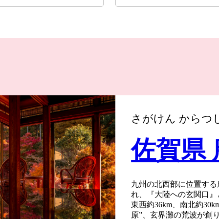
さがけん からつ
佐賀県
九州の北西部に位置する
れ、『大陸への玄関口』
東西約36km、南北約3
原”、玄界灘の荒波が創