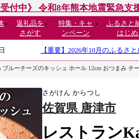
受付中》 令和8年熊本地震緊急支
体
返礼品を
特集・
キャ
ふるさと
さがす
ンペーン
はじめ
9日
【重要】2026年10月のふる
u ブルーチーズのキッシュ ホール 12cm おつまみ チ
さがけん からつし
佐賀県 唐津市
レストランKa