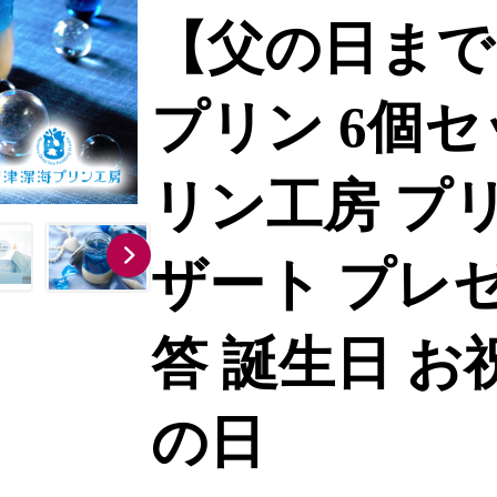
【父の日まで
プリン 6個
リン工房 プリ
ザート プレゼ
答 誕生日 お
の日