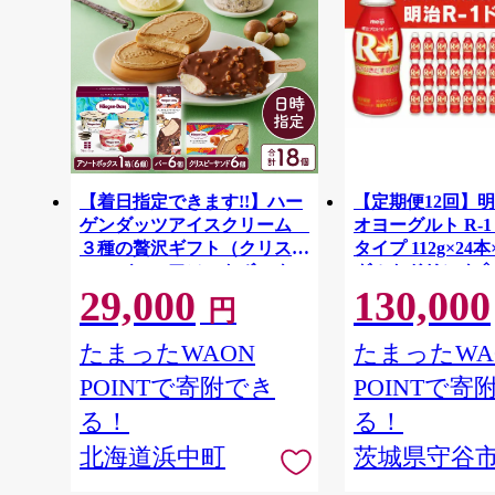
【着日指定できます!!】ハー
【定期便12回】明
ゲンダッツアイスクリーム
オヨーグルト R-
３種の贅沢ギフト（クリスピ
タイプ 112g×24本
ー・バー・アソートボック
グルトドリンク◇
29,000
130,000
ス）_H0016-123
円
たまったWAON
たまったWA
POINTで寄附でき
POINTで寄
る！
る！
北海道浜中町
茨城県守谷