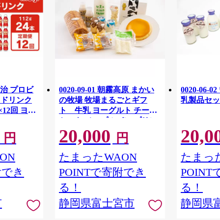
治 プロビ
0020-09-01 朝霧高原 まかい
0020-06
1 ドリンク
の牧場 牧場まるごとギフ
乳製品セッ
×12回 ヨー
ト 牛乳 ヨーグルト チーズ
ケーキ メープルパン プリン
20,000
20,0
チーズ ドーナツ
円
円
ON
たまったWAON
たまった
附でき
POINTで寄附でき
POIN
る！
る！
市
静岡県富士宮市
静岡県