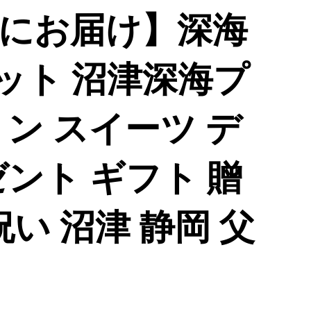
にお届け】深海
セット 沼津深海プ
ン スイーツ デ
ント ギフト 贈
祝い 沼津 静岡 父