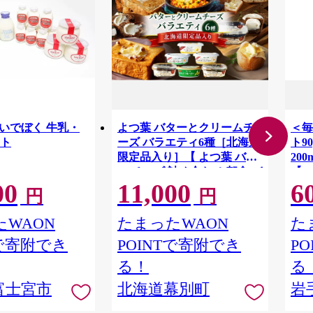
-02 いでぼく 牛乳・
よつ葉 バターとクリームチ
＜毎
ト
ーズ バラエティ6種［北海道
ト9
限定品入り］【 よつ葉 バタ
20
ー チーズ 詰め合わせ 朝食 パ
【40
00
11,000
6
ン セット おすすめ パンにお
円
円
いしい クリームチーズ モー
ニング高級 比較 北海道 十勝
WAON
たまったWAON
た
幕別 】[№5749-1832]
Tで寄附でき
POINTで寄附でき
P
る！
る
富士宮市
北海道幕別町
岩