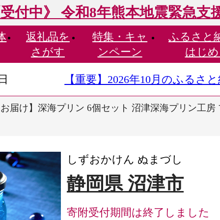
受付中》 令和8年熊本地震緊急支
体
返礼品を
特集・
キャ
ふるさと
さがす
ンペーン
はじめ
9日
【重要】2026年10月のふる
お届け】深海プリン 6個セット 沼津深海プリン工房 
しずおかけん ぬまづし
静岡県 沼津市
寄附受付期間は終了しました