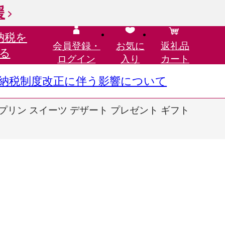
援
納税を
会員登録・
お気に
返礼品
る
ログイン
入り
カート
さと納税制度改正に伴う影響について
プリン スイーツ デザート プレゼント ギフト