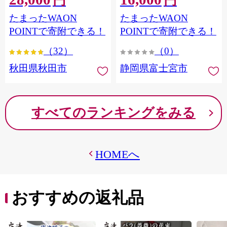
円
円
フラワーパック トイレッ
シングル パルプ100％ 香り
たまったWAON
たまったWAON
トペーパー 日本製紙クレ
つき 日用品 消耗品 備蓄
シア] 秋田県秋田市
POINTで寄附できる！
POINTで寄附できる！
（32）
（0）
秋田県秋田市
静岡県富士宮市
すべてのランキングをみる
HOMEへ
おすすめの返礼品