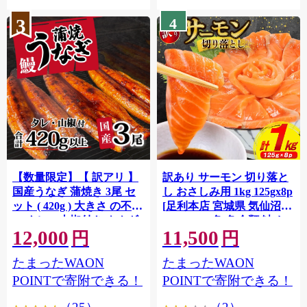
3
4
【数量限定】【 訳アリ 】
訳あり サーモン 切り落と
国産うなぎ 蒲焼き 3尾 セ
し おさしみ用 1kg 125gx8p
ット ( 420g ) 大きさ の不揃
[足利本店 宮城県 気仙沼市
い タレ・山椒付き ウナギ
20564313] 魚 魚介類 鮭 お
12,000
11,500
鰻 ふぞろい 不揃い うな重
刺し身 刺し身 刺身 生 生食
円
円
ひつまぶし 人気 茨城 八千
個包装 チリ銀鮭 銀鮭 海鮮
たまったWAON
たまったWAON
代町 ふるさと納税 冷凍
海鮮丼 魚介
[SF951ya]
POINTで寄附できる！
POINTで寄附できる！