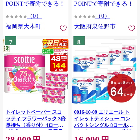
CY009_01
POINTで寄附できる！
POINTで寄附できる！
（0）
（0）
福岡県大木町
大阪府泉佐野市
7
8
トイレットペーパー スコ
0016-10-09 エリエール ト
ッティ フラワーパック 3倍
イレットティシュー コン
長持ち〈香り付〉4ロール
パクトシングル 8ロール×8
(ダブル)×12パック 日用品
パック 64ロール 1.5倍巻
28,000
16,000
最短翌日発送 [スコッティ
82.5m トイレットペーパー