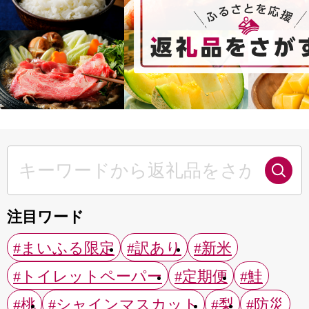
注目ワード
#まいふる限定
#訳あり
#新米
#トイレットペーパー
#定期便
#鮭
#桃
#シャインマスカット
#梨
#防災