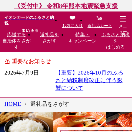
《受付中》 令和8年熊本地震緊急支援
イオンカードのふるさと納
税
お気に入り
返礼品カート
メニ
ュー
応援する
返礼品を
特集・
ふるさと納税
自治体をさが
さがす
キャンペーン
を
す
はじめる
重要なお知らせ
2026年7月9日
【重要】2026年10月のふる
さと納税制度改正に伴う影
響について
HOME
返礼品をさがす