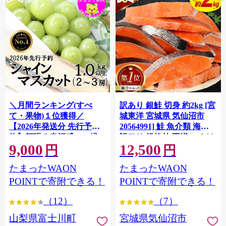
＼月間ランキング(すべ
訳あり 銀鮭 切身 約2kg [宮
て・果物)１位獲得／
城東洋 宮城県 気仙沼市
【2026年発送分 先行予
20564991] 鮭 魚介類 海鮮
約】頬張る幸福感 〜緑の
訳アリ 規格外 不揃い さけ
9,000
12,500
宝石・ シャインマスカッ
サケ 鮭切身 シャケ 切り身
円
円
ト 〜 １ｋｇ以上（２〜３
冷凍 家庭用 おかず 弁当 支
たまったWAON
たまったWAON
房） フルーツ 山梨県産 果
援 サーモン 銀鮭切り身 魚
物 くだもの シャイン マス
わけあり
POINTで寄附できる！
POINTで寄附できる！
カット ぶどう ブドウ 葡萄
（12）
（7）
大粒 種なし 先行予約 富士
川町 10000円 一万円 9000
山梨県富士川町
宮城県気仙沼市
円 九千円