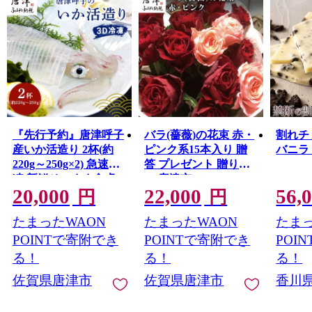
『先行予約』唐津呼子
バラ(薔薇)の花束 赤・
割れチ
産いか活造り 2杯(約
ピンク系15本入り 贈
バニラ 
220g～250g×2) 急速冷
答 プレゼント 贈り物
凍 新鮮そのまま食卓
へ 唐津市
20,000
22,000
56,
へ！イカ 刺身 簡単 ギ
円
円
フト ※水揚げあり次
たまったWAON
たまったWAON
たまっ
第7月以降順次発送さ
せていただきます。
POINTで寄附でき
POINTで寄附でき
POI
る！
る！
る！
佐賀県唐津市
佐賀県唐津市
香川