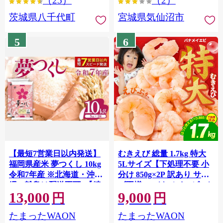
（25）
（2）
茨城県八千代町
宮城県気仙沼市
5
6
【最短7営業日以内発送】
むきえび 総量 1.7kg 特大
福岡県産米 夢つくし 10kg
5Lサイズ【下処理不要 小
令和7年産 ※北海道・沖
分け 850g×2P 訳あり サイ
縄・離島は配送不可 |【精
ズ不揃い バナメイエビ バ
13,000
9,000
米 単一米 単一原料米 7年
ラ凍結】 G4142
円
円
産 国産 お米 ブランド米
たまったWAON
たまったWAON
5kg × 2 ゆめつくし】