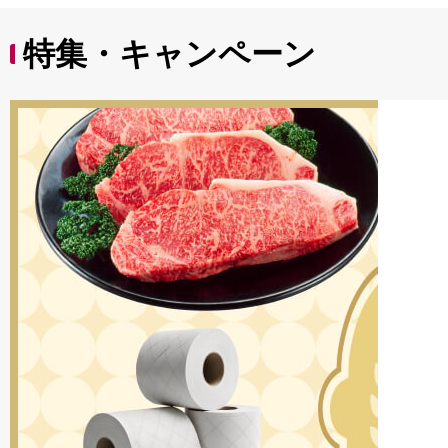
と納税おすすめ 肉お
すすめ） UOD-34
特集・キャンペーン