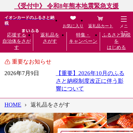
《受付中》 令和8年熊本地震緊急支援
イオンカードのふるさと納
税
お気に入り
返礼品カート
メニ
ュー
応援する
返礼品を
特集・
ふるさと納税
自治体をさが
さがす
キャンペーン
を
す
はじめる
重要なお知らせ
2026年7月9日
【重要】2026年10月のふる
さと納税制度改正に伴う影
響について
HOME
返礼品をさがす