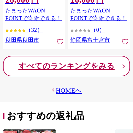
円
円
フラワーパック トイレッ
シングル パルプ100％ 香り
たまったWAON
たまったWAON
トペーパー 日本製紙クレ
つき 日用品 消耗品 備蓄
シア] 秋田県秋田市
POINTで寄附できる！
POINTで寄附できる！
（32）
（0）
秋田県秋田市
静岡県富士宮市
すべてのランキングをみる
HOMEへ
おすすめの返礼品