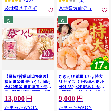
（25）
（2）
茨城県八千代町
宮城県気仙沼市
5
6
【最短7営業日以内発送】
むきえび 総量 1.7kg 特大
福岡県産米 夢つくし 10kg
5Lサイズ【下処理不要 小
令和7年産 ※北海道・沖
分け 850g×2P 訳あり サイ
縄・離島は配送不可 |【精
ズ不揃い バナメイエビ バ
13,000
9,000
米 単一米 単一原料米 7年
ラ凍結】 G4142
円
円
産 国産 お米 ブランド米
たまったWAON
たまったWAON
5kg × 2 ゆめつくし】