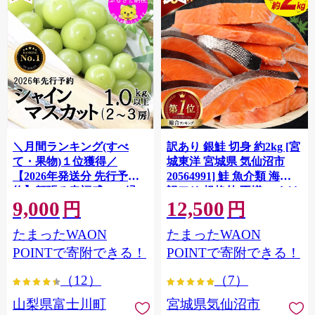
＼月間ランキング(すべ
訳あり 銀鮭 切身 約2kg [宮
て・果物)１位獲得／
城東洋 宮城県 気仙沼市
【2026年発送分 先行予
20564991] 鮭 魚介類 海鮮
約】頬張る幸福感 〜緑の
訳アリ 規格外 不揃い さけ
9,000
12,500
宝石・ シャインマスカッ
サケ 鮭切身 シャケ 切り身
円
円
ト 〜 １ｋｇ以上（２〜３
冷凍 家庭用 おかず 弁当 支
たまったWAON
たまったWAON
房） フルーツ 山梨県産 果
援 サーモン 銀鮭切り身 魚
物 くだもの シャイン マス
わけあり
POINTで寄附できる！
POINTで寄附できる！
カット ぶどう ブドウ 葡萄
（12）
（7）
大粒 種なし 先行予約 富士
川町 10000円 一万円 9000
山梨県富士川町
宮城県気仙沼市
円 九千円