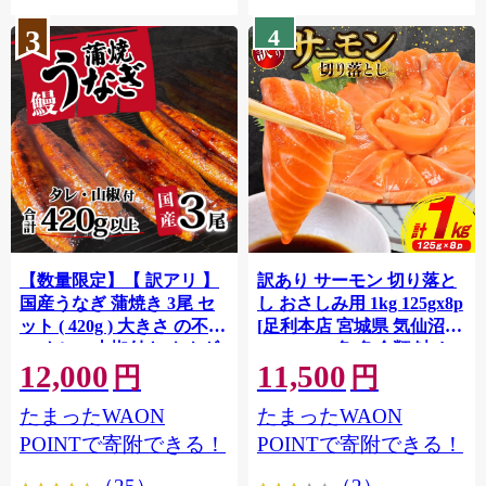
3
4
【数量限定】【 訳アリ 】
訳あり サーモン 切り落と
国産うなぎ 蒲焼き 3尾 セ
し おさしみ用 1kg 125gx8p
ット ( 420g ) 大きさ の不揃
[足利本店 宮城県 気仙沼市
い タレ・山椒付き ウナギ
20564313] 魚 魚介類 鮭 お
12,000
11,500
鰻 ふぞろい 不揃い うな重
刺し身 刺し身 刺身 生 生食
円
円
ひつまぶし 人気 茨城 八千
個包装 チリ銀鮭 銀鮭 海鮮
たまったWAON
たまったWAON
代町 ふるさと納税 冷凍
海鮮丼 魚介
[SF951ya]
POINTで寄附できる！
POINTで寄附できる！