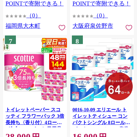
CY009_01
POINTで寄附できる！
POINTで寄附できる！
（0）
（0）
福岡県大木町
大阪府泉佐野市
7
8
トイレットペーパー スコ
0016-10-09 エリエール ト
ッティ フラワーパック 3倍
イレットティシュー コン
長持ち〈香り付〉4ロール
パクトシングル 8ロール×8
(ダブル)×12パック 日用品
パック 64ロール 1.5倍巻
28,000
16,000
最短翌日発送 [スコッティ
82.5m トイレットペーパー