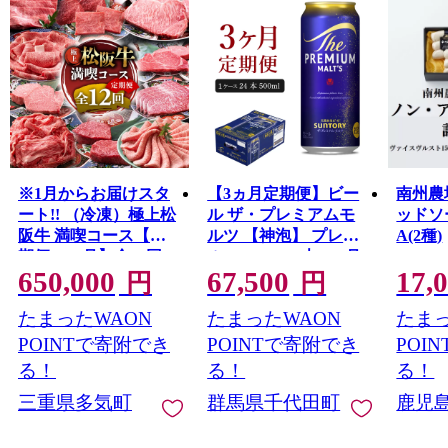
※1月からお届けスタ
【3ヵ月定期便】ビー
南州農
ート!! （冷凍）極上松
ル ザ・プレミアムモ
ッドソ
阪牛 満喫コース【定
ルツ 【神泡】 プレモ
A(2種)
期便12ヵ月】全12回
ル 500ml × 24本 3ヶ月
650,000
67,500
17,
（ヒレ・シャトーブリ
コース(計3箱)
円
円
アン・サーロイン・赤
たまったWAON
たまったWAON
たまっ
身・霜降り・すき焼
き・しゃぶしゃぶ・ハ
POINTで寄附でき
POINTで寄附でき
POI
ンバーグ・松阪牛 松
る！
る！
る！
坂牛 高級肉 霜降り肉
三重県多気町
群馬県千代田町
鹿児
ブランド牛 国産牛 贈
り物 ギフト 人気ふる
さと納税 和牛 ふるさ