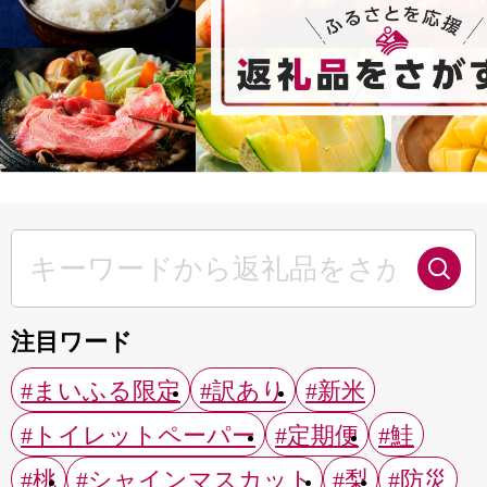
注目ワード
#まいふる限定
#訳あり
#新米
#トイレットペーパー
#定期便
#鮭
#桃
#シャインマスカット
#梨
#防災