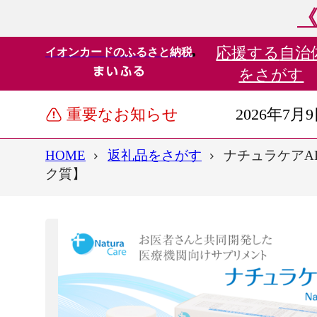
《
応援する
自治
イオンカードのふるさと納税
をさがす
重要なお知らせ
2026年7月
HOME
返礼品をさがす
ナチュラケアAD
ク質】