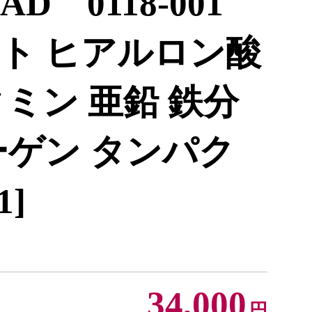
 0118-001
ト ヒアルロン酸
タミン 亜鉛 鉄分
ーゲン タンパク
1]
34,000
円