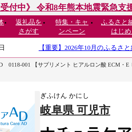
受付中》 令和8年熊本地震緊急支
体
返礼品を
特集・
キャ
ふるさと
さがす
ンペーン
はじめ
9日
【重要】2026年10月のふる
 0118-001 【サプリメント ヒアルロン酸 ECM・
ぎふけん かにし
岐阜県 可児市