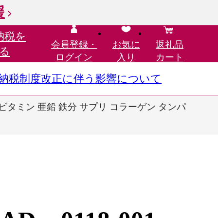
援
納税を
会員登録・
お気に
返礼品
る
ログイン
入り
カート
さと納税制度改正に伴う影響について
E ビタミン 亜鉛 鉄分 サプリ コラーゲン タンパ