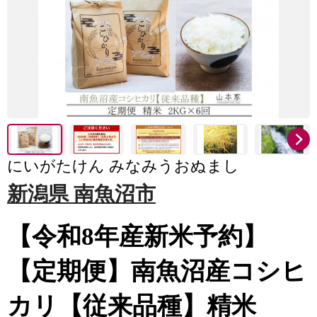
にいがたけん みなみうおぬまし
新潟県 南魚沼市
【令和8年産新米予約】
【定期便】南魚沼産コシヒ
カリ【従来品種】精米