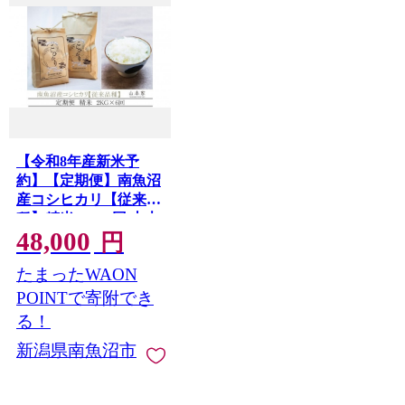
【令和8年産新米予
約】【定期便】南魚沼
産コシヒカリ【従来品
種】精米2kg×6回 山本
48,000
家【定期便 銘柄米 ブ
円
ランド米 精米 こしひ
たまったWAON
かり コシヒカリ 魚沼
産 新潟米 お米 米】
POINTで寄附でき
【2026年10月上旬より
る！
1ヶ月以内に順次発送
新潟県南魚沼市
予定】