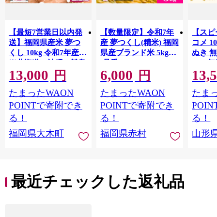
【最短7営業日以内発
【数量限定】令和7年
【スピ
送】福岡県産米 夢つ
産 夢つくし(精米) 福岡
コメ 10
くし 10kg 令和7年産
県産ブランド米 5kg
ぬき 
※北海道・沖縄・離島
(品番:3X10R7)
2025年
13,000
6,000
13,
hamxa
は配送不可 |【精米 単
円
円
一米 単一原料米 7年産
たまったWAON
たまったWAON
たまっ
国産 お米 ブランド米
5kg × 2 ゆめつくし】
POINTで寄附でき
POINTで寄附でき
POI
CY009_01
る！
る！
る！
福岡県大木町
福岡県赤村
山形
最近チェックした返礼品