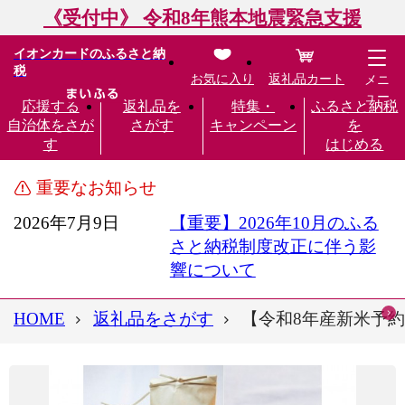
《受付中》 令和8年熊本地震緊急支援
イオンカードのふるさと納
税
お気に入り
返礼品カート
メニ
ュー
応援する
返礼品を
特集・
ふるさと納税
自治体をさが
さがす
キャンペーン
を
す
はじめる
重要なお知らせ
2026年7月9日
【重要】2026年10月のふる
さと納税制度改正に伴う影
響について
HOME
返礼品をさがす
【令和8年産新米予約