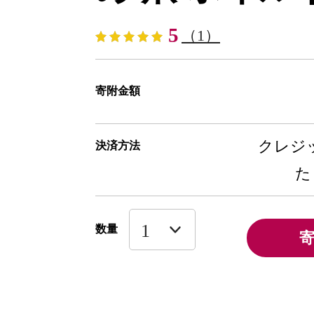
5
（1）
寄附金額
クレジッ
決済方法
た
数量