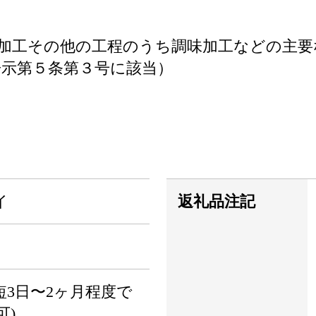
加工その他の工程のうち調味加工などの主要
示第５条第３号に該当）
イ
返礼品注記
3日〜2ヶ月程度で
可)