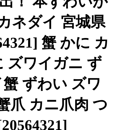
出！ 本ずわいが
 [カネダイ 宮城県
4321] 蟹 かに カ
 ズワイガニ ず
蟹 ずわい ズワ
 蟹爪 カニ爪肉 つ
0564321]