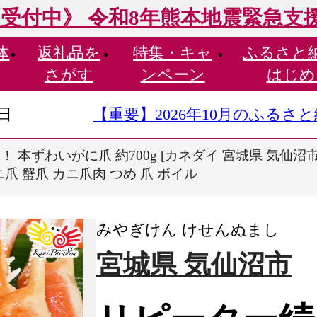
受付中》 令和8年熊本地震緊急支
体
返礼品を
特集・
キャ
ふるさと
さがす
ンペーン
はじめ
9日
【重要】2026年10月のふる
本ずわいがに爪 約700g [カネダイ 宮城県 気仙沼市 2
ニ爪 蟹爪 カニ爪肉 つめ 爪 ボイル
みやぎけん けせんぬまし
宮城県 気仙沼市