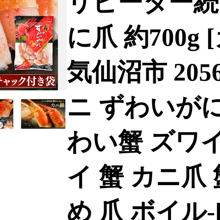
リピーター続
に爪 約700g
気仙沼市 2056
ニ ずわいがに
わい蟹 ズワイ
イ 蟹 カニ爪
め 爪 ボイル-[2