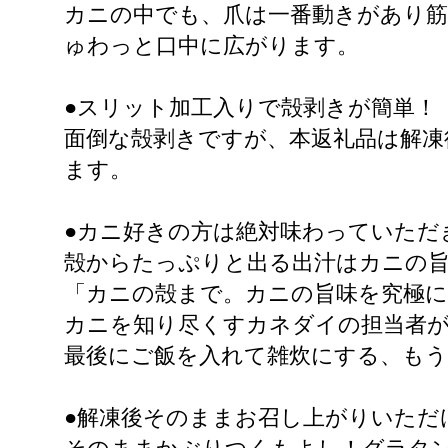
カニの中でも、爪は一番動きがあり筋
ゅわっと口中に広がります。
●スリット加工入りで殻剥きが簡単！
面倒な殻剥きですが、本返礼品は解凍
ます。
●カニ好きの方は絶対味わっていただ
殻からたっぷりと出る出汁はカニの
「カニの殻まで。カニの旨味を究極
カニを知り尽くすカネダイの担当者
最後にご飯を入れて雑炊にする、も
●解凍後そのままお召し上がりいただ