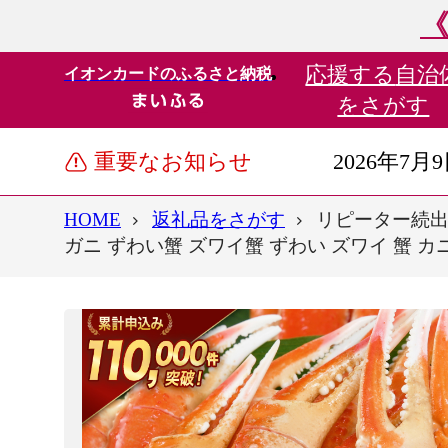
《
応援する
自治
イオンカードのふるさと納税
をさがす
重要なお知らせ
2026年7月
HOME
返礼品をさがす
リピーター続出！ 
ガニ ずわい蟹 ズワイ蟹 ずわい ズワイ 蟹 カ