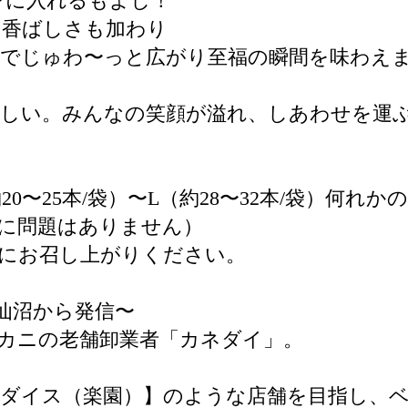
ンに入れるもよし！
の香ばしさも加わり
中でじゅわ〜っと広がり至福の瞬間を味わえ
味しい。みんなの笑顔が溢れ、しあわせを運
0〜25本/袋）〜L（約28〜32本/袋）何
に問題はありません）
にお召し上がりください。
仙沼から発信〜
カニの老舗卸業者「カネダイ」。
。
ダイス（楽園）】のような店舗を目指し、