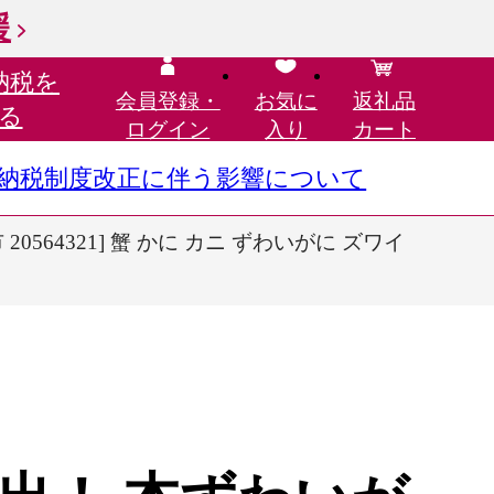
援
納税を
会員登録・
お気に
返礼品
る
ログイン
入り
カート
さと納税制度改正に伴う影響について
0564321] 蟹 かに カニ ずわいがに ズワイ