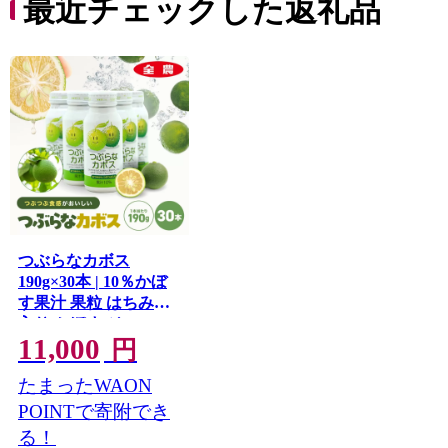
最近チェックした返礼品
つぶらなカボス
190g×30本 | 10％かぼ
す果汁 果粒 はちみつ
入り かぼす ジュース
11,000
詰め合わせ 大分県 中
円
津市 九州産
たまったWAON
POINTで寄附でき
る！