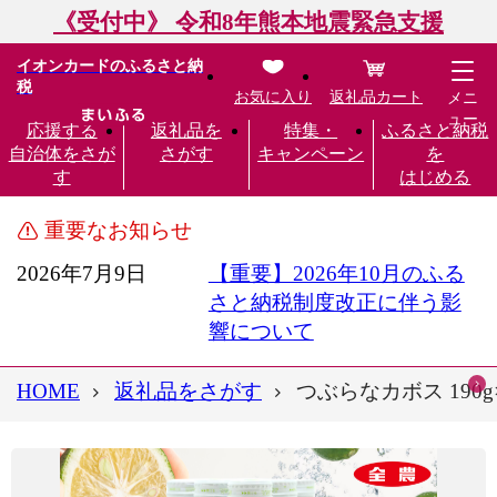
《受付中》 令和8年熊本地震緊急支援
イオンカードのふるさと納
税
お気に入り
返礼品カート
メニ
ュー
応援する
返礼品を
特集・
ふるさと納税
自治体をさが
さがす
キャンペーン
を
す
はじめる
重要なお知らせ
2026年7月9日
【重要】2026年10月のふる
さと納税制度改正に伴う影
響について
HOME
返礼品をさがす
つぶらなカボス 190