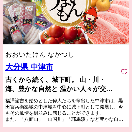
おおいたけん なかつし
大分県 中津市
古くから続く、城下町。 山・川・
海、豊かな自然と 温かい人々が交差
するまち。
福澤諭吉を始めとした偉人たちを輩出した中津市は、黒
田官兵衛築城の中津城を中心に城下町として発展し、今
もその風情を街並みに感じることができます。
また、「八面山」「山国川」「耶馬溪」など豊かな自然
が織り成す絶景は、圧巻です。
サイクリングロードなど、大自然を利用したアクティビ