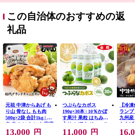
ティも楽しめます。
市内には温泉スポットも点在しており、「おんせん県お
この自治体のおすすめの返
おいた」を楽しむことができます。
グルメは、からあげの聖地「中津からあげ」、数々の海
礼品
の幸や山の幸などが自慢です。
ふるさと納税を通して魅力を発信していきたいと思いま
す。
元祖 中津からあげ も
つぶらなカボス
【冷凍
り山 骨なし もも肉
190g×30本 | 10％かぼ
ランプ
500g×2袋 合計1kg | お
す果汁 果粒 はちみつ
九州産
肉 肉 おにく にく 家庭
入り かぼす ジュース
らあげ 
13,000
11,000
16,
調理 中津からあげ 唐
詰め合わせ 大分県 中
25個入
円
円