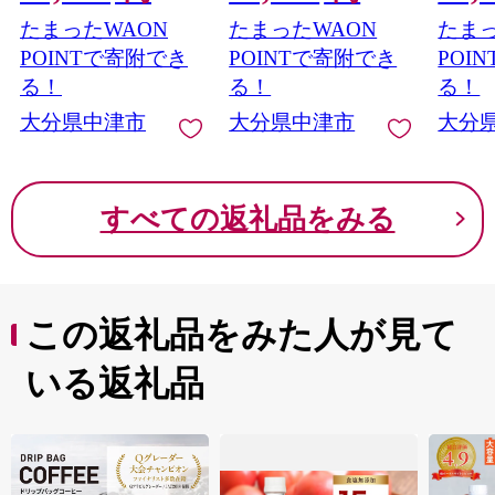
揚げ からあげ から揚
津市 九州産
からあ
たまったWAON
たまったWAON
たまっ
げ 冷凍 冷凍食品 お弁
あげ 
当 弁当 おかず お惣菜
弁当 
POINTで寄附でき
POINTで寄附でき
POI
惣菜 おつまみ 大分県
つまみ 
る！
る！
る！
中津市
大分県
大分県中津市
大分県中津市
大分
すべての返礼品をみる
この返礼品をみた人が見て
いる返礼品