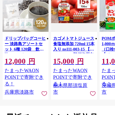
ドリップバッグコーヒ
カゴメトマトジュース
POM
ー 淡路島アソートセ
食塩無添加 720ml 15本
1,00
ット 6種 120袋 飲み
入り ns111-003-15 【
（口栓
比べ コーヒー
KAGOME 那須塩原市
【ジュ
12,000
15,000
11,
ギフト トマト 野菜 ジ
Ｍ 爽
円
円
ュース 飲料 ドリンク
ジ 果汁
たまったWAON
たまったWAON
たまっ
健康 GABA 血圧 コレ
ンス 
ステロール】
ンド 
POINTで寄附でき
POINTで寄附でき
POI
庫 ド
る！
る！
る！
栃木県那須塩原
茨城
入れし
兵庫県淡路市
市
市
アタイ
き フ
子ども
田市】