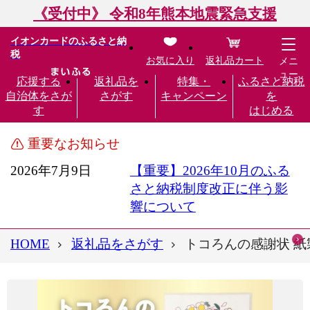
《受付中》 令和8年熊本地震緊急支援
イオンカードのふるさと納
税
お気に入り
返礼品カート
メニ
ュー
応援する
返礼品を
特集・
ふるさと納税
自治体をさが
さがす
キャンペーン
を
す
はじめる
重要なお知らせ
2026年7月9日
【重要】2026年10月のふる
さと納税制度改正に伴う影
響について
HOME
返礼品をさがす
トコろんの感謝状 紙製