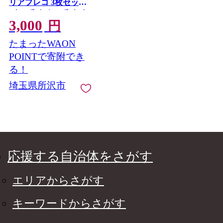
リアプレコ 3枚セット
| トコろん ところん ト
3,000
コロン 感謝状 お礼状
円
クリアファイル 紙製
たまったWAON
塗り絵 感謝 お礼 ファ
イル 株式会社ディー
POINTで寄附でき
ソル 埼玉県 所沢市
る！
埼玉県所沢市
応援する自治体をさがす
エリアからさがす
キーワードからさがす