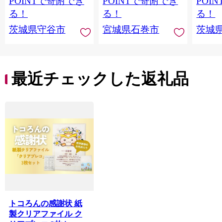
POINTで寄附でき
POINTで寄附でき
POI
BBQ バーベキュー 宮
ます｜
る！
る！
る！
城県 石巻市
支援 
茨城県守谷市
宮城県石巻市
茨城
最近チェックした返礼品
トコろんの感謝状 紙
製クリアファイル ク