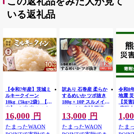
この返礼品をみた人が見て
いる返礼品
【令和7年産】茨城ミ
訳あり 石巻産 柔らか
令和8
ルキークイーン
するめいか ツボ抜き
地震 
10kg（5kg×2袋）【精
180g × 10P スルメイカ
【災害
米】 | お米 米 ミルキ
いか イカ 烏賊 不揃い
(寄附金
16,000
13,000
1,0
ークィーン 茨城県産
小分け 下処理済み 時
【返礼
円
円
白米 もちもち お弁当
短調理 こだわり 冷凍
地のた
たまったWAON
たまったWAON
たまっ
おにぎり
海鮮 魚介 おかず おつ
共同募
まみ 煮物 焼きイカ
支援金